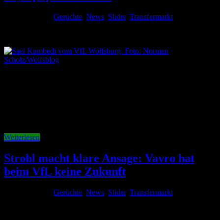
2. August 2026
Gerüchte
,
News
,
Slider
,
Transfermarkt
Kommentare
deaktiviert
für Wolfsburgs Kumbedi auf dem Zettel von Olympique
Marseille
Saël Kumbedi könnte den VfL Wolfsburg in diesem Sommer nach
nur einer Saison wieder verlassen. Nach Informationen des
französischen Portals Foot Mercato beschäftigt sich Olympique
Marseille mit dem 21 Jahre alten Außenverteidiger. Der französische
Traditionsklub sucht Verstärkung für die rechte Abwehrseite und soll
Kumbedi als interessante Option ausgemacht haben. Marseille …
Weiterlesen
Strobl macht klare Ansage: Vavro hat
beim VfL keine Zukunft
2. August 2026
Gerüchte
,
News
,
Slider
,
Transfermarkt
Kommentare
deaktiviert
für Strobl macht klare Ansage: Vavro hat beim VfL keine
Zukunft