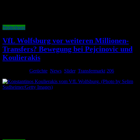
stehen noch 37 Spieler unter Vertrag. Mit Dzenan Pejcinovic und
Konstantinos Koulierakis stehen zwei weitere Abgänge unmittelbar
bevor. Doch nicht jeder Profi darf gehen. Einer …
Weiterlesen
VfL Wolfsburg vor weiteren Millionen-
Transfers? Bewegung bei Pejcinovic und
Koulierakis
30. Juli 2026
Gerüchte
,
News
,
Slider
,
Transfermarkt
206
Beim VfL Wolfsburg dürfte sich das Transferkarussell in den
kommenden Wochen weiter drehen. Während die Verantwortlichen
nach zahlreichen Neuzugängen den Kader verkleinern wollen,
stehen aktuell Abgänge im Mittelpunkt: Dzenan Pejcinovic und
Konstantinos Koulierakis. Bei beiden Spielern gibt es neue
Entwicklungen. Transferexperten: Koulierakis-Wechsel steht kurz
bevor Bei Konstantinos Koulierakis verdichten sich …