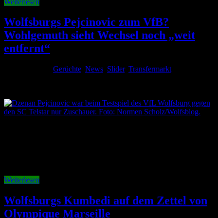
Weiterlesen
Wolfsburgs Pejcinovic zum VfB?
Wohlgemuth sieht Wechsel noch „weit
entfernt“
2. August 2026
Gerüchte
,
News
,
Slider
,
Transfermarkt
Kommentare
deaktiviert
für Wolfsburgs Pejcinovic zum VfB? Wohlgemuth sieht
Wechsel noch „weit entfernt“
Der Poker um Dzenan Pejcinovic geht weiter. Der VfB Stuttgart
will den Angreifer des VfL Wolfsburg unbedingt verpflichten, der
21-Jährige soll sich mit den Schwaben bereits über einen Wechsel
einig sein. Bei den Vereinen ist die Sache allerdings noch nicht
geklärt. Stuttgart ist offenbar noch ein gutes Stück von der …
Weiterlesen
Wolfsburgs Kumbedi auf dem Zettel von
Olympique Marseille