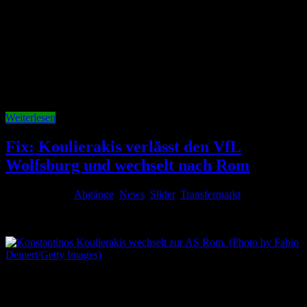
Denis Vavro war beim letzten Test des VfL Wolfsburg vor dem
Zweitliga-Auftakt nicht dabei. Beim 3:1 gegen den niederländischen
Erstligisten SC Telstar saß der Innenverteidiger nicht einmal auf der
Bank, sondern verfolgte die Partie in Zivil. Nach dem Spiel wurde
deutlich, warum. Trainer Tobias Strobl fand im Anschluss sehr klare
…
Weiterlesen
Fix: Koulierakis verlässt den VfL
Wolfsburg und wechselt nach Rom
1. August 2026
Abgänge
,
News
,
Slider
,
Transfermarkt
Kommentare
deaktiviert
für Fix: Koulierakis verlässt den VfL Wolfsburg und
wechselt nach Rom
Der nächste Abgang beim VfL Wolfsburg ist perfekt. Konstantinos
Koulierakis verlässt die Wölfe mit sofortiger Wirkung und schließt
sich der AS Rom an. Der 22 Jahre alte Innenverteidiger setzt seine