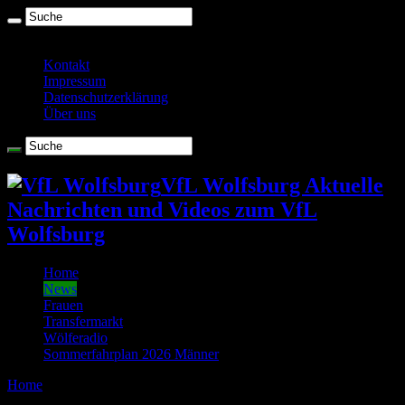
Montag , August 10 2026
Kontakt
Impressum
Datenschutzerklärung
Über uns
VfL Wolfsburg Aktuelle
Nachrichten und Videos zum VfL
Wolfsburg
Home
News
Frauen
Transfermarkt
Wölferadio
Sommerfahrplan 2026 Männer
Home
/
News
(page 2)