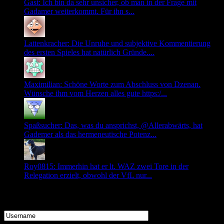
Gast: Ich bin da sehr unsicher, ob man in der Frage mit
Gadamer weiterkommt. Für ihn s...
Lattenkracher: Die Unruhe und subjektive Kommentierung
des ersten Spieles hat natürlich Gründe....
Maximilian: Schöne Worte zum Abschluss von Dzenan.
Wünsche ihm vom Herzen alles gute https:/...
Spaßsucher: Das, was du ansprichst, @Allerabwärts, hat
Gademer als das hermeneutische Potenz...
Roy0815: Immerhin hat er lt. WAZ zwei Tore in der
Relegation erzielt, obwohl der VfL nur...
Login