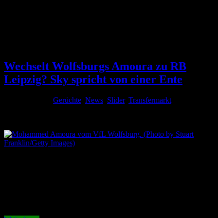
News
Ständig aktuelle Neuigkeiten, News und Nachrichten rund um den
VfL Wolfsburg auf Wolfs-Blog.de
Wechselt Wolfsburgs Amoura zu RB
Leipzig? Sky spricht von einer Ente
2. August 2026
Gerüchte
,
News
,
Slider
,
Transfermarkt
Kommentare
deaktiviert
für Wechselt Wolfsburgs Amoura zu RB Leipzig? Sky
spricht von einer Ente
Mohamed Amoura wird den VfL Wolfsburg voraussichtlich
verlassen. Der Algerier spielt nach dem Abstieg in die 2. Bundesliga
keine Rolle mehr in den Planungen der Wölfe. Zuletzt wurde RB
Leipzig als möglicher neuer Verein gehandelt. Doch an diesem
Gerücht ist offenbar nichts dran. Kein Interesse von RB Leipzig Ein
Bericht …