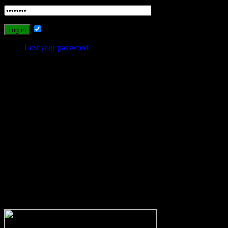
Remember Me
Lost your password?
Probleme beim Schreiben oder Einloggen?
Sollte es durch die neuen Umstellungen des Systems zu Problemen
beim Schreiben, Einloggen oder Registrieren kommen, dann
schreibt mir bitte eine Email, und ich werde versuchen das Problem
zu lösen.
wolfs-blog@web.de