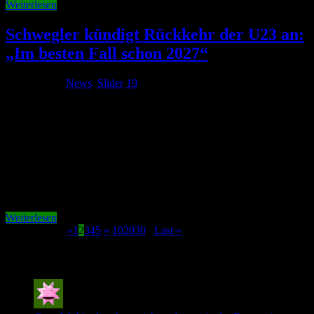
Weiterlesen
Schwegler kündigt Rückkehr der U23 an:
„Im besten Fall schon 2027“
30. Juli 2026
News
,
Slider
19
Der sportliche Neustart beim VfL Wolfsburg soll nicht nur auf dem
Rasen stattfinden. Beim Fantreffen am Mittwoch in der Volkswagen
Arena machte Cheftrainer Tobias Strobl deutlich, dass nach dem
Bundesliga-Abstieg auch das Verhältnis zwischen Mannschaft und
Fans neu wachsen soll. Rund 350 Anhänger nutzten die
Gelegenheit, dem neuen Trainer und …
Weiterlesen
Page 2 of 566
«
1
2
3
4
5
»
10
20
30
...
Last »
Neuste Kommentare