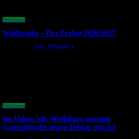
Karriere damit in der italienischen Serie A fort. VfL kassiert rund 17
Millionen Euro Für den Wechsel erhält der VfL …
Weiterlesen
Wölferadio – Der Prolog 2026/2027
1. August 2026
News
,
Wölferadio
4
Der VfL Wolfsburg beginnt nach fast drei Jahrzehnten wieder eine
Saison in der 2. Bundesliga. Trainer, Geschäftsführer, Kader –
nahezu alles wurde verändert. Vieles wirkt stimmig, vieles macht
Hoffnung. Und doch bleibt nach den Erfahrungen der vergangenen
Jahre ein Gefühl, das sich nicht so einfach abschütteln lässt:
Misstrauen. Warum dieser …
Weiterlesen
Im Video: VfL Wolfsburg gewinnt
Generalprobe gegen Telstar mit 3:1