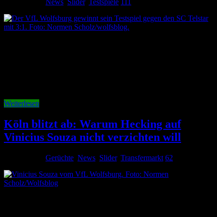
31. Juli 2026
News
,
Slider
,
Testspiele
111
Der VfL Wolfsburg ist bereit für den Zweitliga-Auftakt. Eine Woche
vor dem ersten Pflichtspiel gegen den 1. FC Kaiserslautern haben
die Wölfe ihre Generalprobe gewonnen. Gegen den
niederländischen Erstligisten SC Telstar setzte sich die Mannschaft
von Trainer Tobias Strobl mit 3:1 (3:0) durch. Aufstellung: Ist das
auch die Startelf gegen …
Weiterlesen
Köln blitzt ab: Warum Hecking auf
Vinicius Souza nicht verzichten will
31. Juli 2026
Gerüchte
,
News
,
Slider
,
Transfermarkt
62
Der personelle Umbruch beim VfL Wolfsburg ist noch lange nicht
abgeschlossen. Nach zahlreichen Neuzugängen muss der Kader in
den kommenden Wochen deutlich verkleinert werden. Aktuell