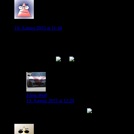
berl1n
19. August 2015 at 11:10
“Kevin de Bruyne hat ein sportliches und finanzielles
Angebot vorliegen, zu dem man nur schwer Nein sagen
kann.”
Vertragsverlängerung
0
Flens-Wolf
19. August 2015 at 12:29
War auch mein erster Gedanke!
0