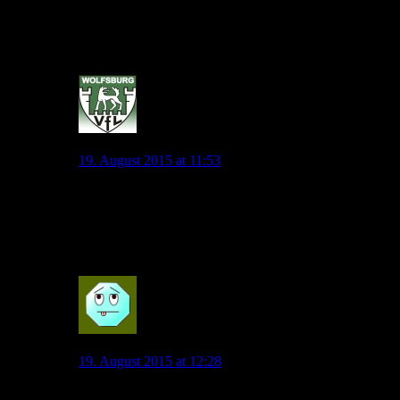
Die Wolfsburger Nachrichten bringen schon De Bruyne-
Alternativen ins Rennen: Isco, Pedro, Mertens und Draxler…
Verfrüht würde ich sagen
0
jonny.pl
19. August 2015 at 11:53
Isco unrealistisch hoch 10.
Pedro ebenfalls
Mertens und Draxler … schon eher.
0
Wolf_01
19. August 2015 at 12:28
Sehe ich nicht unbedingt so. Pedro wäre wohl kaum