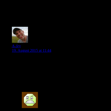
Meiner Meinung nach wird De Bruyne nicht wechseln. Er
wird diese Saison noch hierbleiben um dann nächste Saison
wohin auch immer zu gehen. Dafür darf er gerne auch 10
Mios dieses Jahr bekommen.
0
A-Jey
19. August 2015 at 11:44
Gestern bei meinen Überlegungen vergessen:
es könnte natürlich auch sein, dass bereits ein für beide Seiten
akzeptables Angebot vorliegt und der VfL seit Wochen damit
beschäftigt ist, einen adäquaten Ersatz zu finden und bis dahin
Stillschweigen vereinbart hat – da sie ihn nur unter der
Prämisse abgeben, dass sie wirklich einen Ersatz finden.
0