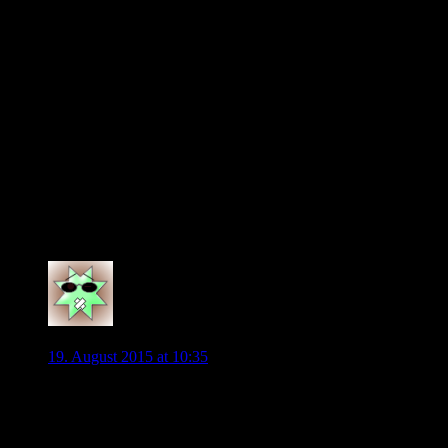
Finde ich den ganzen Medienrummel nun ätzend oder nicht?
Hängt bei mir wohl davon ab, wie es ausgeht.
Wenn KDB bleibt (er ist in meinem Wolfsblogmanagerteam,
also glaube ich das), dann war das unterhaltsames
Sommerkino, das dem VfL dazu diente, die Marktpreise
auszuloten und KDB dazu diente, sich sicher zu werden, wie
es mit seiner Karriere weiter gehen soll.
Wenn er jetzt geht, dann finde ich den Medienrummel ätzend,
auch wenn dadurch sich der Geldbeutel des VfL besser gefüllt
haben sollte als ohne das Theater.
Ich möchte das unterhaltsam finden.
0
kishido
19. August 2015 at 10:35
Und täglich grüßt das Murmeltier.
Inoffoziell ist er vor 2 Wochen bereits gewechselt, fehlt as
Samstag wg. muskulären Problemen und die Familie sitzt