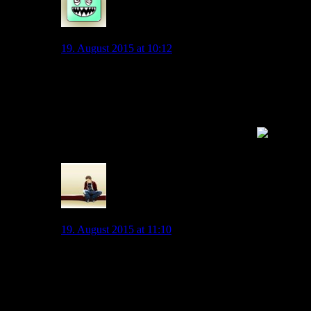
Exil-Wolf
19. August 2015 at 10:12
Zitat:”Am liebsten würde ich mich von sämtlichen
Medien fernhalten und einfach ab dem 01. September
wieder reinschauen, aber das ist heutzutage leider nicht
mehr möglich, es sei denn man geht ins Exil!”
->Nützt nix, hier bekommt man es auch mit.
0
vflmark
19. August 2015 at 11:10
Dass er das Angebot auch 1 Jahr später noch bekommt
ist eine These, kein Fakt. Das Angebot ist ein aktueller
IST-Zustand, an dem man dies bemessen hat. KdB hat
jetzt eine Hochform, auch wenn man die am Sonntag
nicht gesehen hat, aber sei´s drum. Mal rein spekulativ: