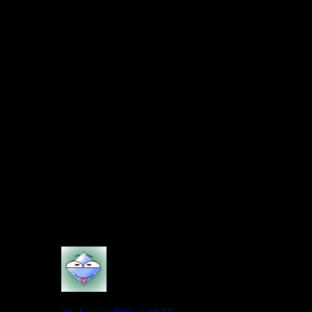
packt bereits.
Man, man, man… Ich sehe die Schuld aber leider bei unserem
Verein. Man hätte bereits längst sagen können… NEIN du
bleibst und basta, wie zum Beispiel Watzke bei Aubameyang
und sogar bei Lewandoski (natürlich ist Geld flöten
gegangen).
Sollte KdB jetzt wechseln, was ich ihm auch nicht vergönne
udn komplett verstehen könnte, ohne dass Allofs einen Ersatz
in der Hinterhand hat, dann ist das fahrlässig.
Diego hat man ja nur gehen lassen, weil man KdB bekommen
hat. So müsste man es jetzt auch machen.
Falls kein Ersatz kommt, dann könnte man anstreben, vllt den
Wechsel erst im Winter zu erlauben und man hat Zeit vllt doch
noch jemanden zu finden.
0
Petrov