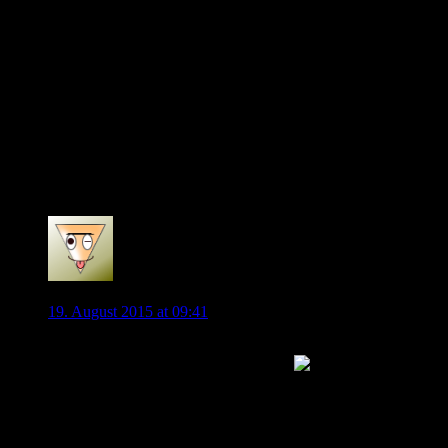
Millionen, sportlichem Erfolg und Prestige nur so um sich
geworfen wird. Ich kann Kevins Aussagen verstehen, dass die
Dinge komplexer sind und er als eher introvertierter Typ seine
Schwierigkeiten hat auf ein einfaches, schnelles Ergebnis zu
kommen. Am Ende vertraue ich KA nach wie vor, dass er das
richtige für den Verein tut. Und ich danke Kevin für die
gebrachte Leistung und hoffe auf noch ein weiteres Jahr in
grün. Im Übrigen wäre es doch auch Ironie, wenn wir in der
CL auf City treffen würden mit Kevin auf der einen oder
anderen Seite…
0
Heinz
19. August 2015 at 09:41
Klingt ein bisschen wie aus dem Paten: “Ich mache ihm ein
Angebot, das er nicht ablehnen kann.”
10 Millionen, ein Jahr bleiben und im nächsten Sommer zu
den Bayern gehen. So wird es aus meiner Sicht kommen.