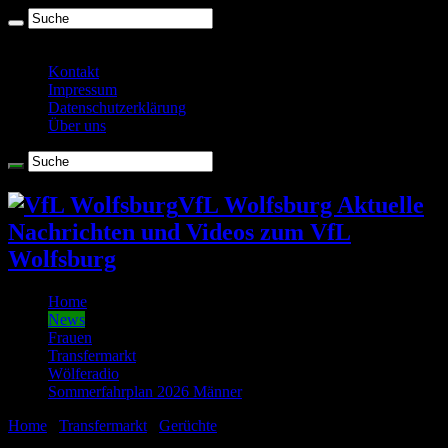
Sonntag , August 9 2026
Kontakt
Impressum
Datenschutzerklärung
Über uns
VfL Wolfsburg Aktuelle
Nachrichten und Videos zum VfL
Wolfsburg
Home
News
Frauen
Transfermarkt
Wölferadio
Sommerfahrplan 2026 Männer
Home
/
Transfermarkt
/
Gerüchte
/
De Bruyne Berater: “Es ist
schwer Nein zu sagen.”