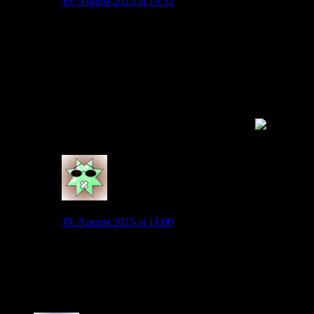
19. August 2015 at 10:52
Wenn man eines ausschließen kann, dann sicherlich
dass KDB im Winter wechselt. Dann würde er nämlich
bei uns schon in der CL zum Einsatz kommen und
wäre bei seinem neuen Verein in der CL-Rückrunde
nicht spielberechtigt.
Es sei denn wir schießen ManCity in der Gruppenphase
aus dem Wettbewerb, dann hätte sich für die das Thema
mit der Spielberechtigung sowieso erledigt.
0
kishido
19. August 2015 at 11:00
Stimmtm habe ich nicht bedacht. Danke
Ändert dann ebenfall nichts… Entweder jetzt und einen
Ersatz in der HInterhand oder halt erst 2016
0