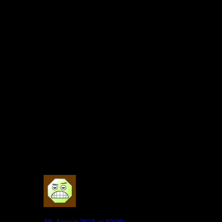
Ein zusätzliches Jahr Kdb könnte zu einem weiteren
Jahr CL führen.(Die Chancen deutlich erhöhen).
Ca 20 Mio plus X für die Platzierung in der Liga durch
Fernsehgeld etc.
Dadurch generiert VW einen “höheren Werbeeffekt”
kann also nachvollziehbar und im Rahmen des FFP
aufstocken.
Dann bietet Bayern uns vielleicht “nur” 50 Mio oder
einen Götze + 15 Mio…
Kdb in Wolfsburg generiert auch außerhalb von
Wolfsburg Aufmerksamkeit und indirekt finanzielle
Mittel.
Ein entsprechender Vorlauf (mehr als 12 Tage) bei der
Verpflichtung eines Nachfolgers spart auch Geld.
Könnte also +-0 sein.
Außerdem wird der Markt wohl eher teurer als billiger.
0
goslarer