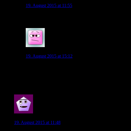
goslarer
19. August 2015 at 11:55
Das würde sehr stark einleuchten und einiges erklären.
0
Diego1953
19. August 2015 at 15:12
Natürlich möglich. Was aber dagegen spricht: wenn der
VfL seit Wochen damit beschäftigt wäre, einen
adäquaten Ersatz zu finden, dann wäre von dieser
Suche irgendetwas durchgesickert.
0
Vieirinha96
19. August 2015 at 11:48