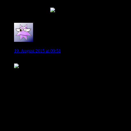
KDB nach England geht, wenn er denn geht. Die
zahlen mehr.
0
Scattershot
19. August 2015 at 09:51
Also spannend ist an dem Thema mittlerweile gar nichts mehr
. Sicherlich wäre es interessant, hinter die Kulissen zu
schauen, aber wirklich spannend…nein, leider nicht mehr.
Das Thema wirkt mehr oder weniger als erledigt, im
negativem Sinne für den VfL.
Die Frage ist letzten Endes nur noch, zu welchem Zeitpunkt
alles als “perfekt” vermeldet wird.
Und für Verein und Umfeld wäre es zu nur zu wünschen,
dass es recht schnell über die Bühne geht. Jeder Tag mit noch
mehr Meldungen und noch mehr Theater ist meiner Meinung
nach wenig sinnvoll und produktiv.