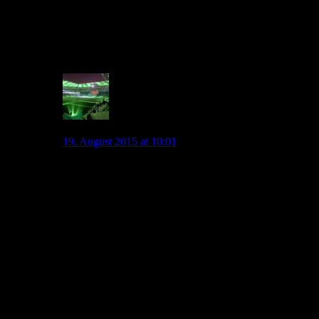
Wünschen wir ihm alles Gute, der Rest wird sich zeigen, mir
reicht dieser Mehltau jetzt schon, der sich über alles legt. Und
das wird nach der Entscheidung sicherlich nicht besser
werden.
0
ingoal45
19. August 2015 at 10:01
Lieber Scattershot,
ich hoffe einfach nur das du falsch liegst !!!
Wenn Kevin uns wirklich noch verlassen sollte macht
es in meinen Augen eigentlich absolut keinen Sinn
mehr noch Fan eines Fussballvereins zu sein !!!
Wozu gibt es Stellungsnahmen…
Wozu gibt es Verträge…
Wozu gibt es gewisse Reglements…
Kevin hat hier einen langfristigen Vertrag bis 2019
unterzeichnet, OHNE AK!