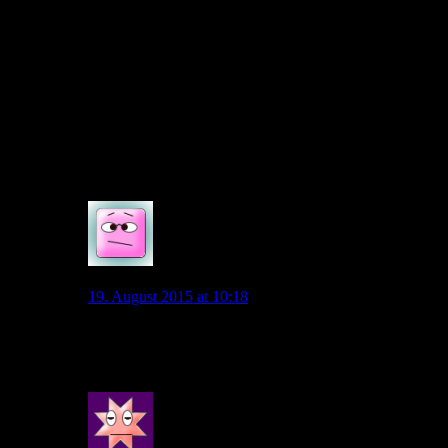
weitere Verstärkung wird Allofs zum ersten Mal einen
leichten Gegenwind spüren, fürchte ich. Aber Pedro oder Isco
halte ich für absolut dummes Zeug. Da glaube ich eher noch
an die Bayern-Variante im nächsten Jahr.
Jedenfalls war die Transferperiode doch schon total
erfolgreich oder etwa nicht? Vielleicht kommen ja Lukaku
oder Benteke auch noch um die Ecke wie Bendtner im letzten
Jahr?
0
Diego1953
19. August 2015 at 10:18
Kruse und FraRo und Ascues und Schürrle zählen für
dich nicht ?
0