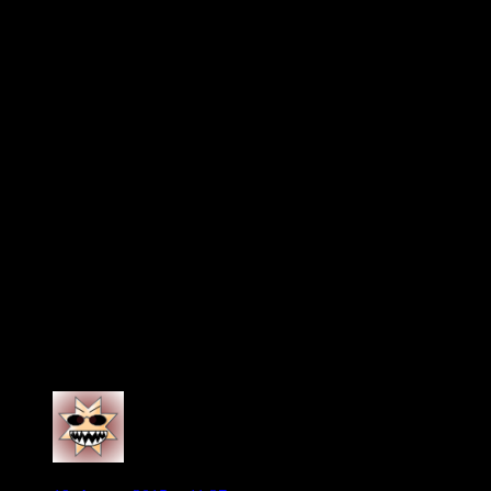
gewesen, wenn KdB durch eine schwere Verletzung für 6
Monate ausgefallen wäre? Für viele hier würde das für einen
möglichen BL-Abstieg sprechen.
Bei einem Bleiben von KdB für ein weiteres Jahr würde sich
doch nicht groß etwas ändern; das Gejammer wäre auch
wieder da. Wer jetzt mit dem Argument kommt, Allofs wäre
dann besser darauf vorbereitet, entsprechenden Ersatz zu
finden, der zweifelt mMn an seinen Fähigkeiten, die er bereits
oft genug bewiesen.
Ich würde mich über einen Verbleib von KdB freuen;
andererseits soll er gehen, wenn KA dem zustimmt. Vertrauen
in eine Führung basiert auf geleistet gute Arbeit und sollte
entsprechend Bestand haben und nicht ständig angezweifelt
werden. Wer hier meint, er könnte es besser, der hat seinen
Beruf verfehlt und ist selber schuld, dass er sich nicht vor KA
für den Managerposten beim VfL beworben hat.
Für mich hat der VfL weiterhin das Potenzial für die CL und
daran würde auch ein Transfer von KdB nichts ändern.
0
mitschell