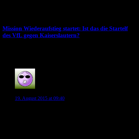
8. August 2026
Mission Wiederaufstieg startet: Ist das die Startelf
des VfL gegen Kaiserslautern?
7. August 2026
176 Kommentare
Gracchus
19. August 2015 at 09:40
Selten wäre es so spannend und interessant gewesen hinter
den Kulissen einmal Mäuschen zu spielen. Mich würde vor
allem interessieren, wie sich de Koster gegenüber KdB
verhält. Wenn wir hier schon im Blog uns kirre
argumentieren, dann will ich garnicht wissen, was alles auf
den 24-jährigen Jungen einprasselt von allen Seiten, wenn mit