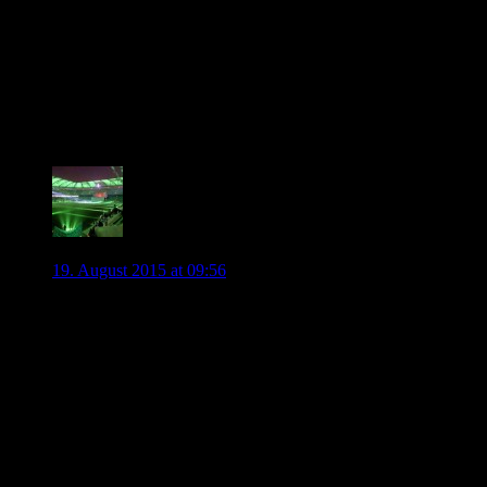
treffend: “Was interessiert mich mein Geschwätz von
gestern?”.
Hoffen tut wohl jeder, das es am Ende nicht so kommt,
aber wenn ein Verbleib nur auf Hoffnung basiert, ist
das eine sehr sehr wackelige Angelegenheit, auf die wir
uns stützen.
0
ingoal45
19. August 2015 at 09:56
Mich kotzt das Ganze nur noch an!
Am liebsten würde ich mich von sämtlichen Medien
fernhalten und einfach ab dem 01. September wieder
reinschauen, aber das ist heutzutage leider nicht mehr
möglich, es sei denn man geht ins Exil!
Was ich total komplex finde sind die Aussagen vom Berater
de Bruynes. Er wurde nirgendswo hin gelockt und auch zu
keiner Aussage gezwungen oder genötigt.