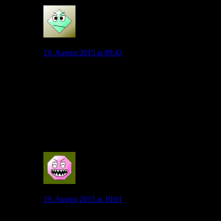
0
Grafite
19. August 2015 at 09:43
Das Problem ein deiner Theorie: Bayern wird nächstes
Jahr kaum diese Summen aufrufen, die uns Manchester
City dieses Jahr bieten könnte. Darüber hinaus kann
Bayern de Bruyne auch nicht das Gehalt zahlen, was
Manchester City zahlen kann.
Vom finanziellen Aspekt her, ist Manchester City
sowohl für Kevin als auch für uns interessanter.
0
Exilniedersachse
19. August 2015 at 10:01
Kurzfristig ja langfristig nicht zwingend.