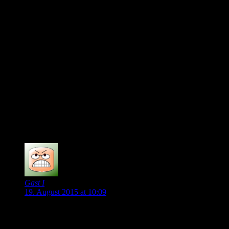
KdB erwischt eine bescheidene Saison, nichts klappt
(die Chelsea Pest kommt wieder durch) und-oder er
verletzt sich schwerer. Getreten wird er von jedem in
der Liga. Was dann?
Wieviele Spieler wurden frühzeitig Sportinvaliden eben
wegen solcher Geschichten. Als Profisportler musst du
sehen, dass du deine finanziellen Sachen frühzeitig
regelst, letztlich hängt dein späteres Leben davon ab.
Wenn er es finanziell lukrativer findet auf der Insel,
dann bitte. Danke & Tschüß. Ich könnte es verstehen.
Allerdings möchte ich im Gegenzug keinen Götze hier
sehen. Mehr Wundertüte als guter Spieler.
0
Gast I
19. August 2015 at 10:09
Langsam ist es mir egal, wie es weitergeht. Wenn de Bruyne
gehen und Draxler/Götze kommen sollte, wird zumindest
Schalke an dem Kuchen auch mitfuttern wollen. Ohne