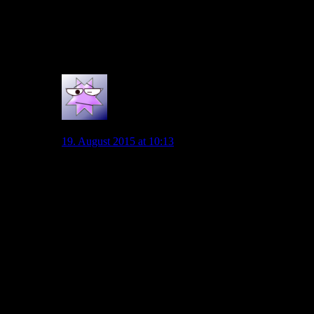
Für mich wäre dies, wenn es so kommen sollte,
HOCHVERRAT am Fussballgeschäft !!!
Meine Meinung !!!
0
Scattershot
19. August 2015 at 10:13
Aber wir müssen auch mal ganz ehrlich sein.
Wer würde bei den erwähnten Zahlen nicht schwer ins
Grübeln kommen?
Diese Aussagen, die du aufzählst, dienen doch, und da
sollten wir auch ehrlich zu uns selbst sein, um die Fans
in gewisse Ruhe zu versetzen. Ein anderer Grund
könnte die Stärkung der Verhandlungsposition sein.
Aber als stichhaltige Belege für einen Verbleib kann nie
und nimmer die Intention sein. Unsere Offiziellen
wissen ganz genau, und das betont Allofs ja auch
immer wieder, wie schnell am Ende dann doch so
etwas laufen kann. Der Kaiser sagte es ja mal so