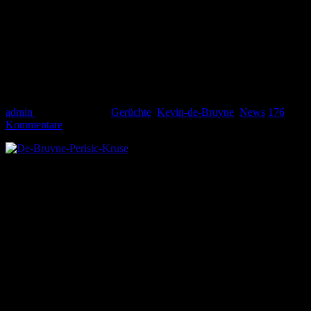
Max Kruse damals mit Kevin de Bruyne und Ivan Perisic beim VfL
Wolfsburg. Foto: Wolfsblog
De Bruyne Berater: “Es ist schwer Nein
zu sagen.”
admin
19. August 2015
Gerüchte
,
Kevin-de-Bruyne
,
News
176
Kommentare
“Kevin de Bruyne hat ein Angebot
vorliegen, zu dem man nur schwer Nein
sagen kann”
Die Uhr tickt – noch 12 Tage bis zum Ende der Transferperiode.
Jeden Tag gibt es neue Meldungen um Kevin de Bruyne vom VfL
Wolfsburg. Nach der Aufregung um ein herausgelocktes, falsches
Treuebekenntnis von Kevin de Bruyne zum VfL Wolfsburg ist
dessen Berater immer noch auf 180 und gibt viele Interviews zu