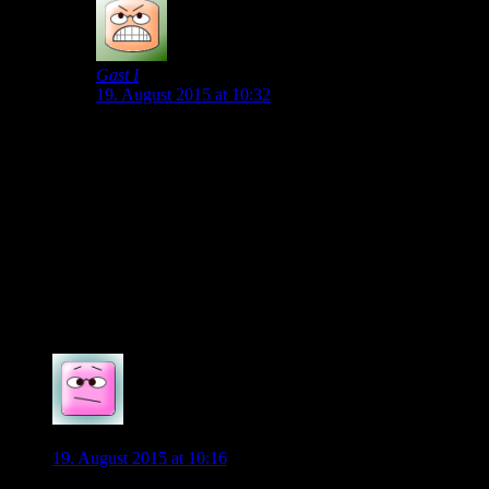
Gast I
19. August 2015 at 10:32
Aber doch, genau die meine ich. Ich bin doch
Privatmann und kann mir meine Ehrlichkeit auch
leisten. Und selbst wenn Perisic auch noch gehen sollte,
ist der Vfl immer noch gut aufgestellt. Aber dann wird
es für das erste Tabellendrittel halt nicht mehr reichen.
Im Übrigen glaube ich noch nicht wirklich an einen
Wechsel von de Bruyne in diesem Jahr. Aber man hat
dem Team mit diesem Transferspektakel doch jetzt
schon ein wenig die Konzentration genommen.
0
Diego1953
19. August 2015 at 10:16