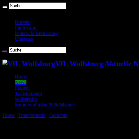
Freitag , August 7 2026
Kontakt
Impressum
Datenschutzerklärung
Über uns
VfL Wolfsburg Aktuelle N
Home
News
Frauen
Transfermarkt
Wölferadio
Sommerfahrplan 2026 Männer
Home
/
Transfermarkt
/
Gerüchte
/
De-Bruyne-Countdown: Belgier von
De-Bruyne-Countdown: Belgier von Journal