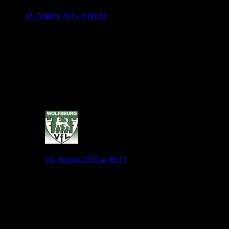
Martin
18. August 2015 at 08:00
Die Verabtwortlichen vom VFL haben in den letzten Wochen bew
zu erhalten.
Dazu kommt der Versuch Kruse hinter der Spitze zu testen.
Die Aussage von Kevin: Ich fühle mich in Wolfsburg wohl usw. i
Wenn wir nächste Saison in der Europa League spielen ist das 
KdB wird nicht mehr für den VFL spielen. Und wenn er nächst
Die Taschen sind gepackt.
0
jonny.pl
18. August 2015 at 08:13
Woher genau kommt denn deine Einschätzung? Nun schränkst
auszuüben”.
Ich kann ja verstehen, dass man skeptisch ist das de Bruy
Ich betone noch mal, am Ende entscheidet de Bruyne auc