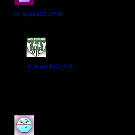
Vieirinha96
18. August 2015 at 07:49
Infos aus seinem Umfeld? Was macht dich da so sicher?
0
jonny.pl
18. August 2015 at 07:55
So sicher wie de Bruyne schon ein Haus gesucht hatte, er
Ich sage nicht, dass de Bruyne auf jeden Fall beim VfL 
Wir können ja gerne eine Wette abschließen?
– gemeint ist natürlich Martin –
0