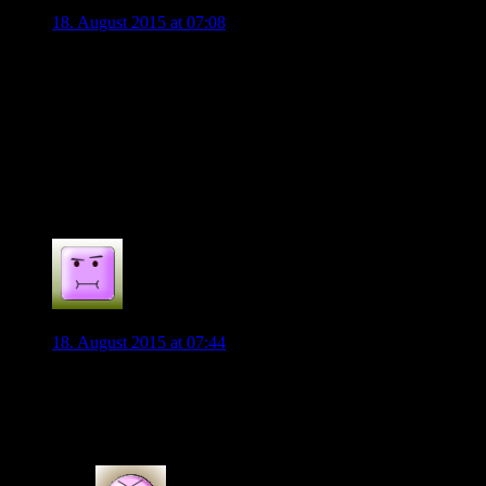
kurpfalz
18. August 2015 at 07:08
Denke jetzt dass de Bruyne tatsächlich wechseln wird, die heiss
da bin ich sicher.
Nach dem Zögern über Monate legt VfL jetzt ein Vertragsange
anderen folgenden Vereine. Glaube nicht dass andere Topvere
Warum dann so schnell bei de Bruyne? Denke es liegt sehr viel a
dieser Liga sein kann. Ob es ihm gelingt ist eine andere Sache.
0
Roque
18. August 2015 at 07:44
Nasri ist doch aus der Nationalmannschaft zurückgetreten?!?
Ich denke aber auch, dass Allofs einen Plan B hat, sonst wären
Wer wirklich Spielpraxis für die EM braucht wäre Götze….
0