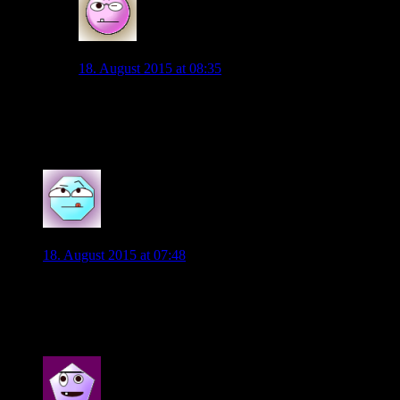
Wopp
18. August 2015 at 08:35
Ja, Nasri ist letzten Sommer zuruecktreten, aber er wae
das antun sollte.
Im uebrigen hoert man aus Italien, dass Inter Mailand Int
0
Martin
18. August 2015 at 07:48
99,9% bedeuten halt nichts.Ein Vertrag bis 2019 auch nichts.
KA und GS waren etwas schnell mit ihren Aussagen, haben den 
Am nächsten Wochenende wird er mit muskulären Problemen fe
0