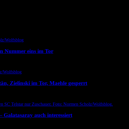
uen Nummer eins im Tor
n, Zielinski im Tor, Maehle gesperrt
– Galatasaray auch interessiert