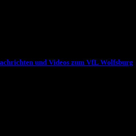
achrichten und Videos zum VfL Wolfsburg
 Journalist reingelegt
ist reingelegt