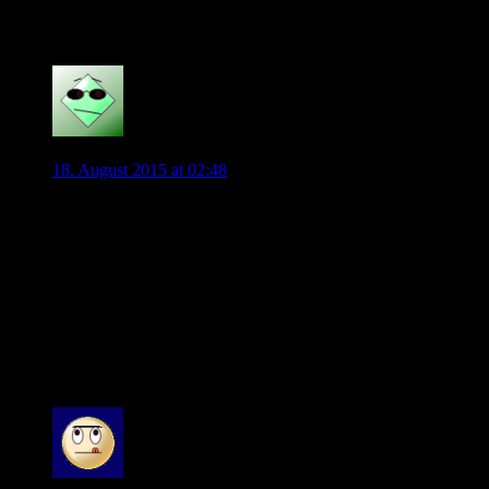
97 Kommentare
tomi2013
18. August 2015 at 02:48
Wenn Kevin geht: Götze als Nachfolger? Die Bayern würden ihn
uns und kann er wieder zu alter Stärke finden?
Ich kann mir vorstellen, dass Götze einem Wechsel nicht ganz a
Eine Spekulation meinerseits noch zum Abschluss: ManCity be
aber genauso gut auf der 10 spielen! Er spielt bei City nicht f
einen Götze lieber, der 5 Jahre jünger ist! Noch was: Die Fran
Am liebsten wäre es mir aber noch immer Kevin bleibt und ich 
0