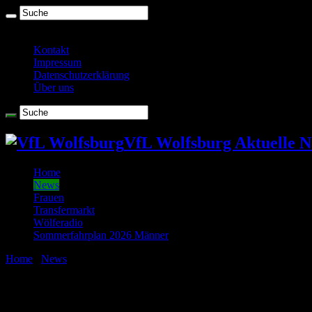
Freitag , August 7 2026
Kontakt
Impressum
Datenschutzerklärung
Über uns
VfL Wolfsburg Aktuelle N
Home
News
Frauen
Transfermarkt
Wölferadio
Sommerfahrplan 2026 Männer
Home
/
News
/
Wolfsblogmanager: Noch 4 Tage bis zum Start
Wolfsblogmanager: Noch 4 Tage bis zum S