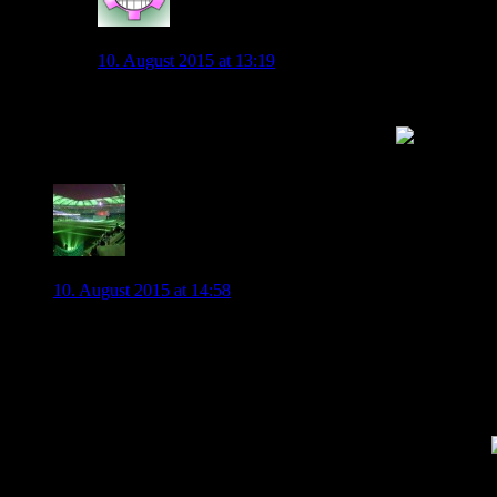
Mrtunix
10. August 2015 at 13:19
Ist das denn so wichtig ?
Hast hast es ml mit _ unterstriche versucht
0
ingoal45
10. August 2015 at 14:58
Hallo aus Gütersloh,
habe mich auch gerade angemeldet und mein Team aufgestellt!
Gar nicht so einfach wie ich finde, man hätte gut und gerne 1
Da muss man ja richtig basteln *gg
Habe auch vorsichtshalber auf KdB verzichtet, man weiss ja n
Auch ich habe keine HSV und keine Bayernspieler an Board!
Hoffe ebenfalls auf regen Austausch!