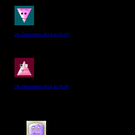
0
Morti
29. Dezember 2014 at 16:16
Party on, Garth
0
Wob_Supporter
29. Dezember 2014 at 18:30
Mein Favorit für den Sturm wäre Mattia Destro. Aber Rom
hat ja schon im Sommer eine ziemlich heftige Summe
verlangt.
0