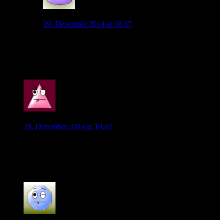
Spaßsucher
29. Dezember 2014 at 18:37
…und auch bei Destro darf man durchaus von einer
riesigen Differenz zwischen Preisvorstellung und
Leistungsnachweis in der Liga sprechen.
0
Wob_Supporter
29. Dezember 2014 at 19:42
Da hast du wohl recht aber vorallem im Winter ist der Markt
sehr dürftig und viele Kandidaten gibt es ja nicht die uns
sofort verstärken würden.
0