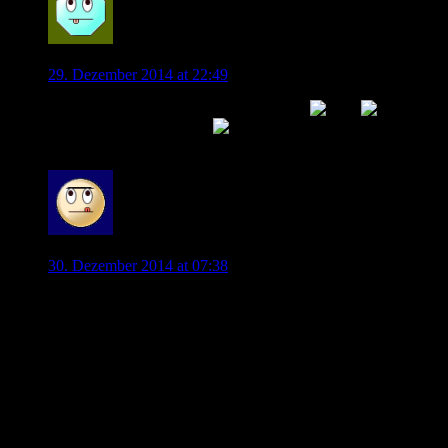
Wolf_01
29. Dezember 2014 at 22:49
Er könnte ja noch 2 Jahre bei uns spielen
Problem im Sturm gelöst!
0
kurpfalz
30. Dezember 2014 at 07:38
Wenn ein Stürmer auf den Markt kommen soll, und VfL
interessiert wäre, dann würde ich drauf setzen dass es um
Borini in Liverpool ginge. Der hat eine Position, die ein
bisschen an Perisic und de Bruyne ähnelt: jung, einmal
ausgeliehen, nicht richtig angekommen bei der Rückkehr
nach Liverpool, mit einem noch nicht abgerufenen Potential.
Natürlich weiss keiner ob Liverpool ihn gehen lässt, und zu
welchem Preis, aber er wäre definitiv interessant.