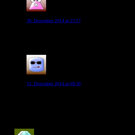
wobster
30. Dezember 2014 at 23:17
Wenn man mal bedenkt wie viele Ex-Spieler bei
Bremen noch untergekommen sind, scheint Allofs Fan
solcher Aktionen zu sein
0
Andreas
31. Dezember 2014 at 09:36
Im Prinzip weiß man bei solchen Leuten, woran man
ist.
Man kennt sie, die betreffenden Personen kennen oft
das Umfeld und zeigen eine gewisse Identifikation
gegenüber dem Verein.
0