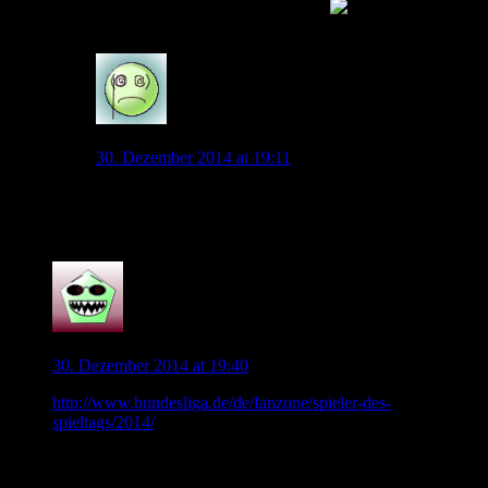
Leider ist es nnoch ein Monat hin
0
SZ-Wolf
30. Dezember 2014 at 19:11
Wenigstens ist am 5. schon mal wieder
Trainingsauftakt… Das ist wie Entzug…
0
ex0rz1st
30. Dezember 2014 at 19:40
http://www.bundesliga.de/de/fanzone/spieler-des-
spieltags/2014/
Hier kann der Spieler der Hinrunde gewählt werden, Naldo
und Kevin stehen u. a. zur Auswahl.