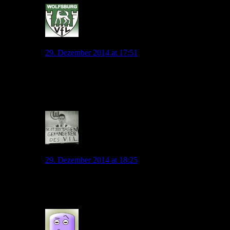
jonny.pl
29. Dezember 2014 at 17:51
Das wird sich Lukaku sicherlich nicht antun und dann
könnte man einen zzweiten Versuch starten, war nur
laut geträumt bzw gedacht.
0
Droogster
29. Dezember 2014 at 18:25
Billiger wird der aber auch dann nicht.
Und für 30-35 Mio. wird er nicht kommen…
0