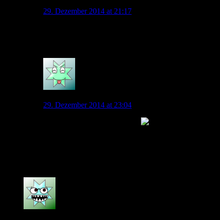
SZ-Wolf
29. Dezember 2014 at 21:17
Wow das würde mich freuen… Mag den Typ echt gut
Leiden… !!!!
0
HannoverWolf
29. Dezember 2014 at 23:04
Grafite als Spieler-(Co)Trainer.
Im Ernst: Grafite, du bist jederzeit in WOB
willkommen. Klaus Allofs, übernehmen Sie!
Grün-weiße Grüße!
0
Jusko