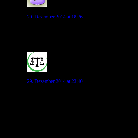
Spaßsucher
29. Dezember 2014 at 18:26
…und dann sollten wir über 30 Mio. für einen Stürmer
ausgeben, der in dieser Saison in 19 Spielen in der PL
ganze 6 Tore gemacht hat?
0
Coprolalia under Control
29. Dezember 2014 at 23:40
Ich finde einer der interessantesten Stürmer, der
konstant auf sehr gutem Niveau spielt, jung ist und
vermutlich um die 10 Mio zu bekommen wäre: Wissam
bin Yedder aus Toulouse. Möglicherweise wäre er
wirklich zum VfL zu bewegen, weil wir aus seiner
Sicht eine deutliche Verbesserung darstellen würden.
Als Franzose passt er auch zu Allofs, guila und unseren
Belgiern