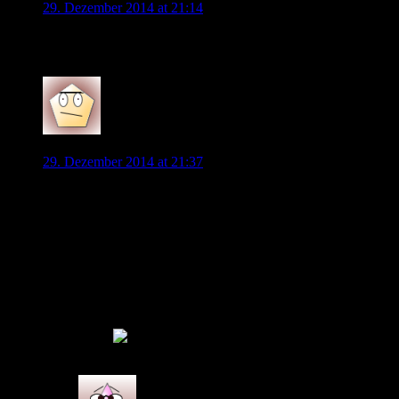
29. Dezember 2014 at 21:14
Wie weit sind eigentlich Stolze und Zawada?
0
Nitram
29. Dezember 2014 at 21:37
Natürlich wäre es ein Traum, wenn Grafite nach Hause
kommt und ein dauerhaftes Gesicht des VfLs wird. Zu sehr
möchte ich jedoch davon noch nicht träumen, denn mit Allofs
und Hecking sind Leute am Werk, die mit der
Meistermannschaft nichts zu tun haben und ich weiß auch
nicht, inwieweit solche Gefühlsdinge Wichtigkeit beim VW-
Vorstand genießen.
Ich hatte mir das auch schon immer bei Klimo gewünscht!
Grafite wäre auch klasse…ich fange doch schon wieder das
Träumen an
0