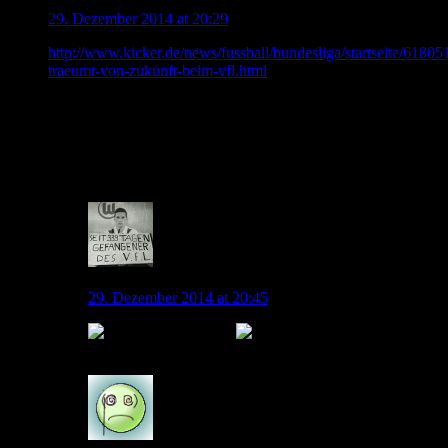
Sechser131
29. Dezember 2014 at 20:29
http://www.kicker.de/news/fussball/bundesliga/startseite/618051/
traeumt-von-zukunft-beim-vfl.html
Graffa will nach seiner Karriere gern wieder irgendwie beim
VFL unterkommen. Ob Marketing, Scouting oder in der
Jugendabteilung, da wird er doch bestimmt für irgendwas
geeignet sein.
0
Droogster
29. Dezember 2014 at 20:45
Welcome back
0