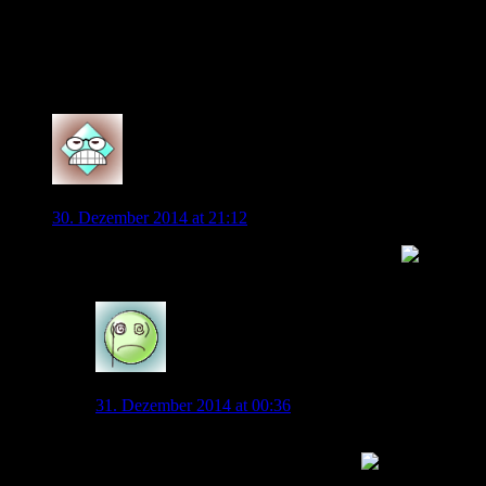
Aktuell liegt Kevin knapp hinter Alex Meier auf Platz 2, ich
denke da können wir noch einiges ändern ;-)
Also fleißig klicken und einen guten Rutsch ins neue Jahr!
0
El_Zurdo
30. Dezember 2014 at 21:12
Und nu schon Platz 1 mit 1/3 knapp aller Stimmen
0
SZ-Wolf
31. Dezember 2014 at 00:36
Immer schön weiter Voten. Neue Ip und weiter.. Auch
Naldo sollten wir noch etwas pushen..