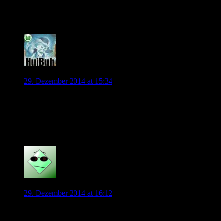
32 Kommentare
HuiBuh
29. Dezember 2014 at 15:34
Ich selbst war die letzten Jahre immer da und hatte viel Spaß.
Heute kann ich auf Grund einer privaten Feier leider nicht
dran teilnehmen. Doch ich hoffe, dass der ein oder andere von
Euch dabei sein wird und uns später berichten kann.
0
tomi2013
29. Dezember 2014 at 16:12
Sport1 Teletext – de Koster: Kevin will nur in Wolfsburg
bleiben!