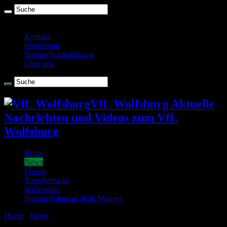
Freitag , August 7 2026
Kontakt
Impressum
Datenschutzerklärung
Über uns
VfL Wolfsburg Aktuelle
Nachrichten und Videos zum VfL
Wolfsburg
Home
News
Frauen
Transfermarkt
Wölferadio
Sommerfahrplan 2026 Männer
Home
/
News
/
Tonnenfeuer 2014