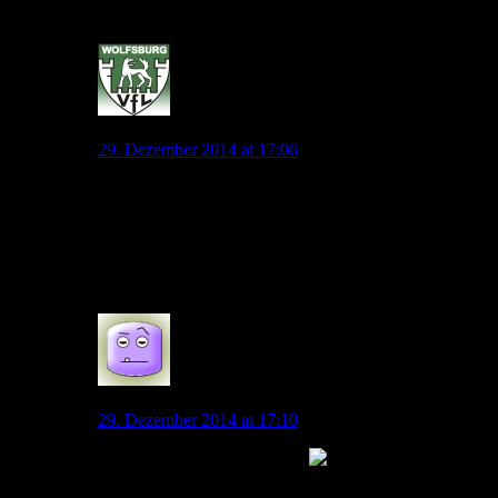
0
jonny.pl
29. Dezember 2014 at 17:06
Klingt gut.
Wenn Everton so weiter macht, spielt Lukaku bald
zweite Liga, ich träume mal ein bisschen, ist ja nicht
verboten :).
0
Spaßsucher
29. Dezember 2014 at 17:10
…und was hätten wir davon?
0