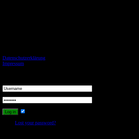
Alle Fans des VfL, aber auch kritische Beobachter des Vereins und
Fans von gegnerischen Mannschaften sind herzlich eingeladen
konstruktiv und mit einem gewissen Niveau kontrovers zu
diskutieren und zu streiten.
Informationen
Datenschutzerklärung
Impressum
Login
Remember Me
Lost your password?
Recent Comments