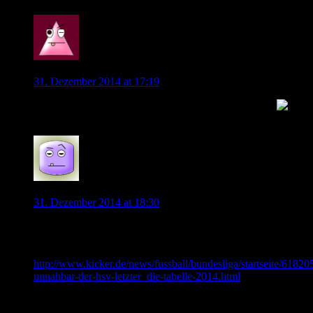
0
Wob_Supporter
31. Dezember 2014 at 17:19
Ich wünsche euch allen einen guten Start ins neue Jahr
0
Spaßsucher
31. Dezember 2014 at 18:30
In der für einen mittelfristigen Trend eventuell aussagefähigen
“Kalenderjahres-Tabelle” liegt der VfL mit 64 Punkten
ebenfalls auf dem zweiten Rang.
http://www.kicker.de/news/fussball/bundesliga/startseite/61820
unnahbar-der-hsv-letzter_die-tabelle-2014.html
Mit der Hoffnung, dass das so weiter geht
und mit dem Wunsch, dass alle in diesem Blog sich das