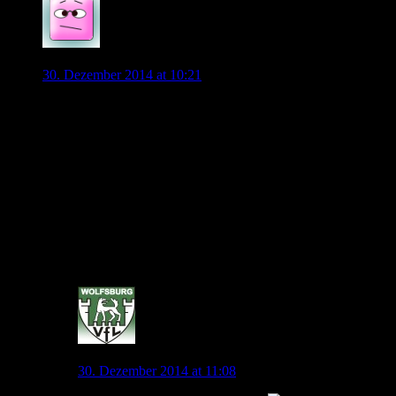
Diego1953
30. Dezember 2014 at 10:21
Habe mir mal den Rückrundenverlauf genauer angeschaut.
Meine Prognose: der FC Bayern wird am 09.Mai (32.
Spieltag) im Heimspiel gegen den FC Augsburg Deutscher
Meister und wir sichern an diesem Tag in Paderborn Platz 2.
Dortmund gewinnt die CL und wir den Pokal und die EL…..
Naja, ich gebe zu, dass dies alles eher unwahrscheinlich
ist…..
Ich finde, die Winterpause war jetzt lang genug, es kann bald
wieder los gehen….!
Entzugserscheinungen….
0
jonny.pl
30. Dezember 2014 at 11:08