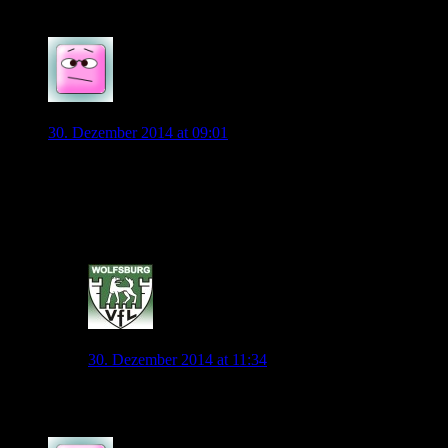
0
diego1953
30. Dezember 2014 at 09:01
Lese gerade, dass Löw ab 2016 Pep beim FC Bayern beerben
soll.
Damit ist die Meisterschaft 2016/17 für uns erreichbar. Sehr
gut!
0
jonny.pl
30. Dezember 2014 at 11:34
Ist doch nen kleiner Witz vor Neujahr :)?
0