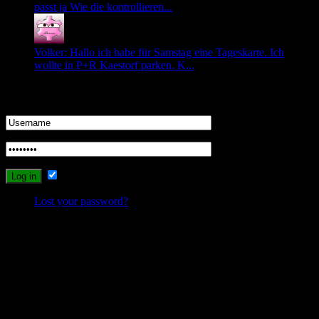
passt ja Wie die kontrollieren...
Volker: Hallo ich habe für Samstag eine Tageskarte. Ich
wollte in P+R Kaestorf parken. K...
Login
Remember Me
Lost your password?
Probleme beim Schreiben oder Einloggen?
Sollte es durch die neuen Umstellungen des Systems zu Problemen
beim Schreiben, Einloggen oder Registrieren kommen, dann
schreibt mir bitte eine Email, und ich werde versuchen das Problem