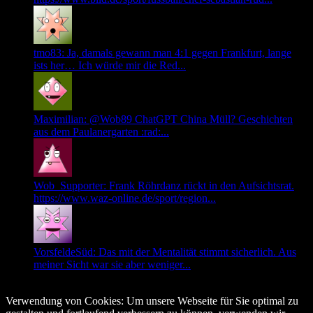
tmo83: Ja, damals gewann man 4:1 gegen Frankfurt, lange
ists her… Ich würde mir die Red...
Maximilian: @Wob89 ChatGPT China Müll? Geschichten
aus dem Paulanergarten :rad:...
Wob_Supporter: Frank Röhrdanz rückt in den Aufsichtsrat.
https://www.waz-online.de/sport/region...
VorsfeldeSüd: Das mit der Mentalität stimmt sicherlich. Aus
meiner Sicht war sie aber weniger...
© Copyright 2026, All Rights Reserved
Verwendung von Cookies: Um unsere Webseite für Sie optimal zu