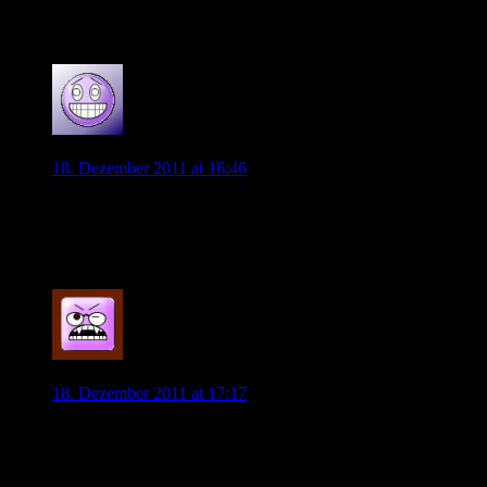
wesentliche bessere als ihn!
0
GÖKHAN
18. Dezember 2011 at 16:46
Barrios, nein danke!!!!
Polter, ja bitte !!!!
0
max
18. Dezember 2011 at 17:17
0% das ist doch ein witz!!! warum sollte er nach wob
wechseln wollen? er will championsleague spielen und ist
sowieso von sich mehr als überzeugt, fast schon arrogant.