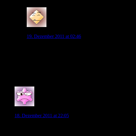
0
WOB-Beobachter
19. Dezember 2011 at 02:46
“Ich bin mir sicher, dass der BVB nicht so vermessen
sein wird, eine solche Summe zu fordern. ”
Warum nicht? Fornern kannst Du erstmal alles – warum
keine 30 Mios, vielleicht zahlt ja jemand 25 und alle
freuen sich!?
0
willi
18. Dezember 2011 at 22:05
Jeden Cent für Barrios lieber in einen Özilklone investieren!
Das Problem liegt doch weniger im Angriff als im Mittelfeld.