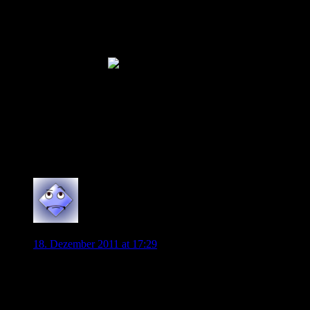
lewandowski ist klar besser als er. nur weil niemand das
gerücht dementiert rechtfertigt das meiner meinung nach keine
30%. magath macht sich immer seinen spaß mit reportern/fans
etc. er dementiert einfach nicht weil es ihn belustigt was man
die leute alles glauben machen lassen kann (war das jetzt
gramm. korrekt?
natürlich wird barrios nicht zum vfl wechseln. wir werden
keine 20m+ für ihn zahlen er ist nicht wirklich gut. ein
ordentlicher stürmer nicht mehr. schwache mentalität. er will
wohl eher nach mancity, chelsea, milan etc.
wenn er sich da mal nicht verspekuliert…
0
hussein
18. Dezember 2011 at 17:29
ach von lakic ist nicht zu sprechen der ist ein torloser looser
finde ich da hat die abwehr mehr tore als der sturm gutes
beispiel Madlung und schäfer hat der ne seh schwäche