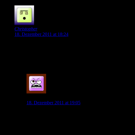
0
Christopher
18. Dezember 2011 at 18:24
Woher kommen diese ominösen 20 Mio+? Ich bin mir sicher,
dass der BVB nicht so vermessen sein wird, eine solche
Summe zu fordern. Hoher einstelliger bis niedriger
zweistelliger Millionenbetrag…
0
max
18. Dezember 2011 at 19:05
klar! weil der bvb auch die konkurrenz enorm stärken
wird und sowieso ein freund des vfl ist und ein
freundschaftspreis UNTER marktwert machen wird.
amüsant.