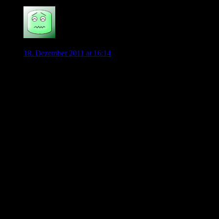
0
Schalentier
18. Dezember 2011 at 16:14
Wir kennen doch Magath! Der setzt auf manche Spieler nur,
wenn er sie bei 100% sieht! Betonung liegt auf: Wenn er
selbst sie so weit sieht! Lakic hatte zuletzt immer wieder
Wehwehchen! Jedoch hat er auch längst erklärt, seinen
Vertrag erfüllen zu wollen. Zudem ist Lakic ein klassischer
Stürmer für das Zentrum, der von einstudierten Laufwegen
und der Physis samt Kopfballstärke lebt. Momentan kommt er
bei uns auf keinen grünen Ast, doch das hat eben auch
Gründe. Und eine Ausmusterung gestaltet sich eben
schwierig, solange für den Spieler keine wirklich lukrativen
Angebote eintrudeln. Zudem schiebt Lakic bereitwillig
Extraschichten und hat an sich selbst hohe Ansprüche.
Eigentlich ist er ein Spieler nach Magaths Geschmack. Bei
Helmes sieht die Sache anders aus! Der ist kein Kämpfer und
passt auch nicht zu Magaths Vorstellungen. Jedenfalls kann
man davon ausgehen, dass Magath weiterhin seine Raute und
ein System mit zwei Stürmern im Kopf hat. Mit Mandzukic