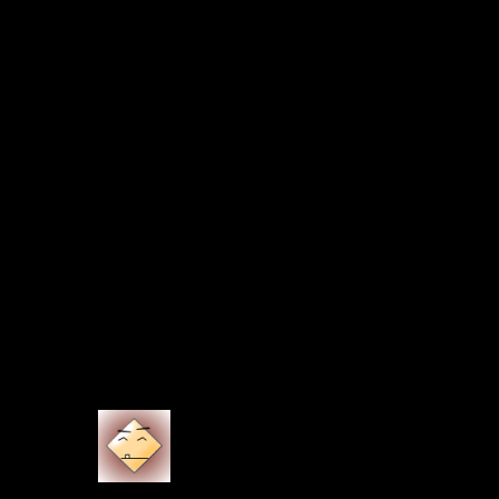
haben wir nur einen Stürmer, den man als gesetzt bezeichnen
kann. Polter stand nun einmal richtig, die Hoffnungen auf
einen schnellen Durchbruch in der Bundesliga halten sich
jedoch in Grenzen. Wir haben schließlich gehobene
Ansprüche und wollen in den internationalen Wettbewerb! Da
können und dürfen die Hoffnungen nicht auf Polter ruhen. Da
braucht man gar nicht über “den Weg verbauen” spekulieren,
wenn namhafte Neuzugänge gehandelt werden. Jönsson, Koo
und Dejagah sind – wenn überhaupt – als hängende Stürmer
zu gebrauche. Eigentlich haben wir nur zwei gestandene
“echte” Stürmer mit Mandzukic und Lakic, wobei sich Lakic
bei uns noch nicht bewiesen hat. In der Hinterhand befindet
sich Polter. Aber der Kader bietet allemal Platz für einen
weiteren Top-Stürmer neben Mandzukic! Und Barrios ist
schon ein Stoßstürmer, der passen könnte. Wobei ich nicht
glaube, dass wir ihn für einen akzeptablen Preis bekommen
könnten. Ich halte ihn für gut, doch immer noch deutlich
überbewertet. Die TM.de-Verrückten bewerten ihn gar mit 17
Mio… – so ein Quatsch!
0
WOB-Beobachter