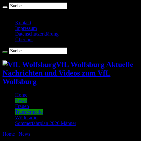
Donnerstag , August 6 2026
Kontakt
Impressum
Datenschutzerklärung
Über uns
VfL Wolfsburg Aktuelle
Nachrichten und Videos zum VfL
Wolfsburg
Home
News
Frauen
Transfermarkt
Wölferadio
Sommerfahrplan 2026 Männer
Home
/
News
/
Transfergerücht: Lucas Barrios zum VfL
Wolfsburg?