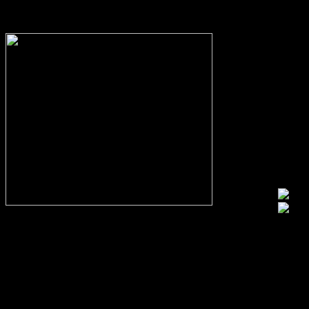
In eigener Sache:
Alle Fans des VfL, aber auch kritische Beobachter des Vereins und
Fans von gegnerischen Mannschaften sind herzlich eingeladen
konstruktiv und mit einem gewissen Niveau kontrovers zu
diskutieren und zu streiten.