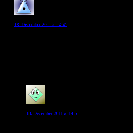
Bobert
18. Dezember 2011 at 14:45
Ganz ehrlich ich denke, wir brauchen ihn nicht. Wir haben
Mandzukic, Lakic, Helmes (noch), Koo, Dejagah, Jönsson,
wahrscheinlich Pilar und Polter als Stürmer, da brauchen wir
keinen überbezahlten Söldner mit wenig Spielpraxis in dieser
Saison, unsere Probleme liegen doch eher im Mittelfeld und in
der Abwehr als im Sturm, außerdem würde Magath damit
Polter den Weg verbauen, gerade wo er jetzt auf so einem
guten Weg ist.
0
Grafite
18. Dezember 2011 at 14:51
Das sehe ich exakt genau so. Unser Hauptproblem die
Kreativität im Mittelfeld. Ehe die nicht behoben ist