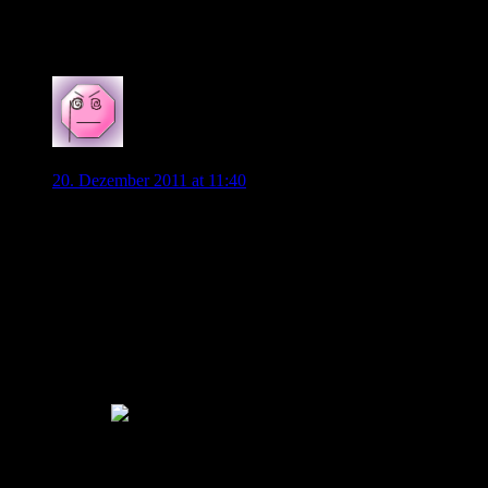
Ebenfalls ist zu lesen, dass nach Bildinformationen an diesem
Barrios zu Wolfsburg Gerücht nichts dran sein soll.
0
Wobliker
20. Dezember 2011 at 11:40
Die Frage ist halt ob wir noch einen Stürmer überhaupt
brauchen. Bei den Systemen mit denen wir in den letzten
Wochen gespielt haben (4-3-3, 4-2-3-1) gibt es nur einen
Stürmer. Mit Mandzukic, Polter, Jönsson und Lakic (gehe mal
davon aus das Helmes in der RR nicht mehr bei uns spielt …)
haben wir also mehrere Spieler zur Auswahl und Magath
kann je nach Form entscheiden wen er aufstellt. Zudem hätte
man genug Stürmer um auf ein System mit Doppelspitze wie
Magaths geliebte Raute oder McLarens 4-2-2-2 zu wechseln.
MMn brauchen wir keinen neue Stürmer! Auch keinen Lucas
Barrios.
0