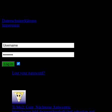
Informationen
Datenschutzerklärung
Impressum
Login
Remember Me
Lost your password?
Recent Comments
Ti Mo2: Gute, Nüchterne Antworten:
https://www.bild.de/sport/fussball/chef-sebastian-rud...