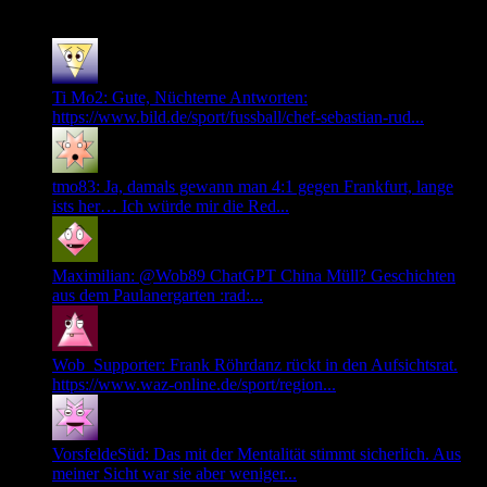
Neuste Kommentare
Ti Mo2: Gute, Nüchterne Antworten:
https://www.bild.de/sport/fussball/chef-sebastian-rud...
tmo83: Ja, damals gewann man 4:1 gegen Frankfurt, lange
ists her… Ich würde mir die Red...
Maximilian: @Wob89 ChatGPT China Müll? Geschichten
aus dem Paulanergarten :rad:...
Wob_Supporter: Frank Röhrdanz rückt in den Aufsichtsrat.
https://www.waz-online.de/sport/region...
VorsfeldeSüd: Das mit der Mentalität stimmt sicherlich. Aus
meiner Sicht war sie aber weniger...