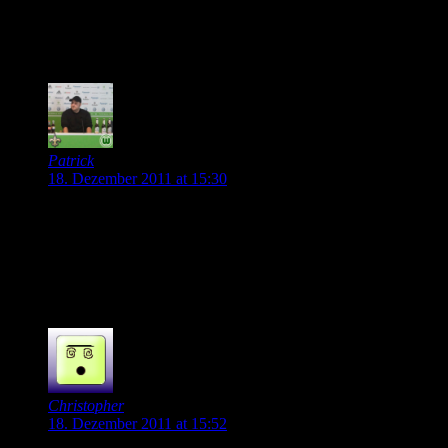
können die Stürmer eh wenig anrichten. Zudem wäre
Barrios richtig teuer. Dortmund würde uns richtig
melken wollen. Barrios, nein danke!
0
Patrick
18. Dezember 2011 at 15:30
Alleine schon wegen Watzkes dummen Spruch, braucht man
sich nicht um ihn bemühen. Auch sportlich finde ich ihn nicht
besser als Mandzukic oder Lakic. Wie schon oft geschrieben,
sollten wir eher nach defensiven und kreativen Leuten
Aussschau halten, dann rappelts vorne auch öfters.
0
Christopher
18. Dezember 2011 at 15:52