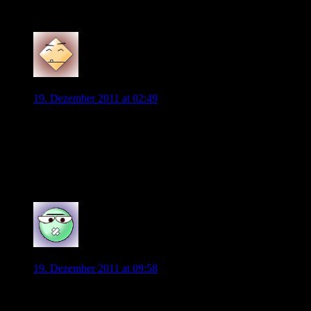
Passsichere gute Kräfte sind da Mangelware.
0
WOB-Beobachter
19. Dezember 2011 at 02:49
Ich finde es amüsant daß Barrios im Raum steht – Magath
darf erneut auf Einkaufstour gehen, die Integration neuer
Spieler muß in Zeitraffer geschehen und am Ende muß Platz 6
(plus) stehen – wie viele Tore hat Barrios in der Hinrunde
gemacht? 20, 25?
0
Peter
19. Dezember 2011 at 09:58
Der Preis für Barrios wäre dann wohl geklärt. Auf Bild.de
steht, dass der Berater ihn für 12 Millionen anbieten würde.