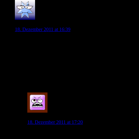
Summer
18. Dezember 2011 at 16:39
Es sagen doch immer alle wir brauchen Qualität. Barrios hat
Qualität. Wenn wir ihn kriegen können, dann sollten wir auch
zuschlagen. Dass wir mehr zahlen müssen als andere war
schon immer so und wird auch so bleiben. Diese Kröte muss
man schlucken, und endlich auf gute Spieler setzen.
Diese Talente aus dem Osten sind doch sehr riskant. Eine
Garantie auf eine gute Rückrunde geben die nicht. Barrios
hingegen schon.
0
max
18. Dezember 2011 at 17:20
20+ millionen für barrios? der ist überhaupt nicht so
gut, hast du ihn längere zeit GENAU beobachtet? gibt