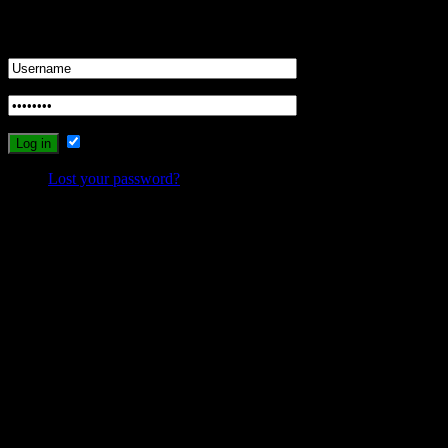
Login
Remember Me
Lost your password?
Probleme beim Schreiben oder Einloggen?
Sollte es durch die neuen Umstellungen des Systems zu Problemen
beim Schreiben, Einloggen oder Registrieren kommen, dann
schreibt mir bitte eine Email, und ich werde versuchen das Problem
zu lösen.
wolfs-blog@web.de