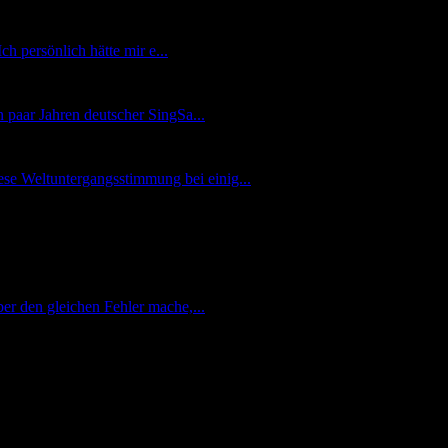
h persönlich hätte mir e...
n paar Jahren deutscher SingSa...
ese Weltuntergangsstimmung bei einig...
r den gleichen Fehler mache,...