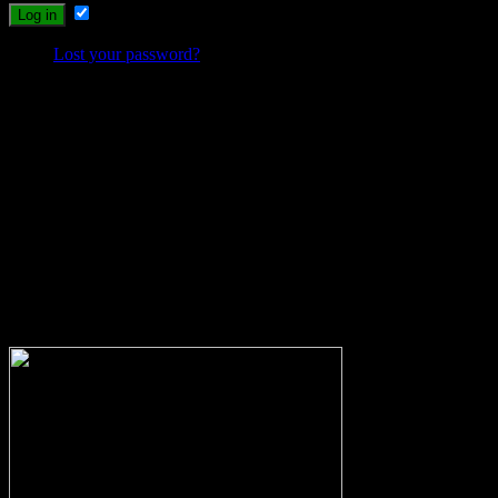
Remember Me
Lost your password?
Probleme beim Schreiben oder Einloggen?
Sollte es durch die neuen Umstellungen des Systems zu Problemen be
wolfs-blog@web.de