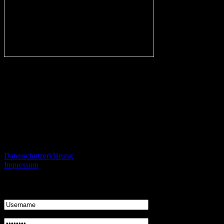
In eigener Sache:
Alle Fans des VfL, aber auch kritische Beobachter des Vereins und F
streiten.
Informationen
Datenschutzerklärung
Impressum
Login