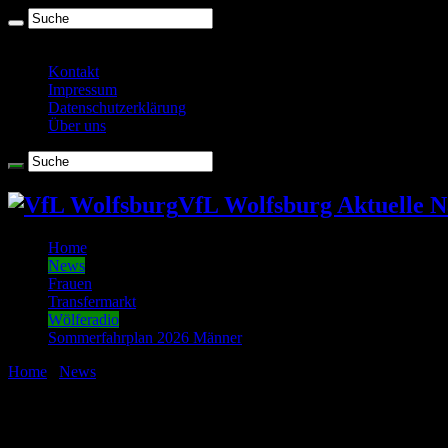
Sonntag , August 9 2026
Kontakt
Impressum
Datenschutzerklärung
Über uns
VfL Wolfsburg Aktuelle N
Home
News
Frauen
Transfermarkt
Wölferadio
Sommerfahrplan 2026 Männer
Home
/
News
/
Wölferadio – Turbo-Woche für den VfL
Wölferadio – Turbo-Woche für den VfL