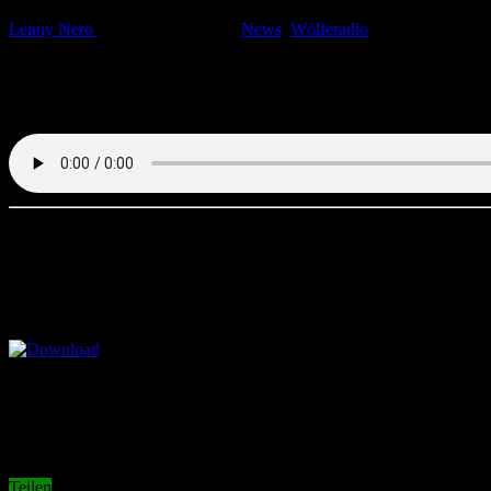
Lenny Nero
21. September 2017
News
,
Wölferadio
Kommentare deak
Niederlage, Trainer-Rausschmiss, neuer Trainer, Unentschieden und j
Geschäftsführer Dr. Tim Schumacher
auf und fragt auch, wohin si
VfL-Profi Daniel Baier
noch zu Ralph Hasenhüttl gesagt hat.
+++Erhältlich auch bei iTunes im Podcast-Abo oder hier als klas
Wölferadio Hotline: 0157 89070123
Teilen