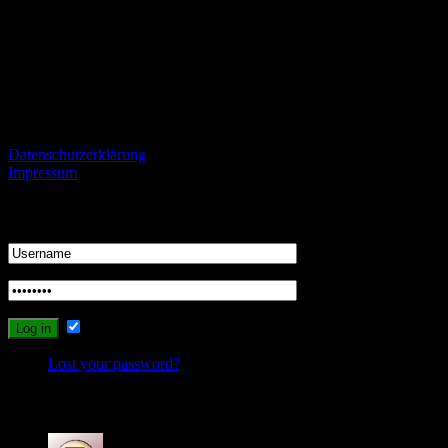
Fans von gegnerischen Mannschaften sind herzlich eingeladen
konstruktiv und mit einem gewissen Niveau kontrovers zu
diskutieren und zu streiten.
Informationen
Datenschutzerklärung
Impressum
Login
Remember Me
Lost your password?
Recent Comments