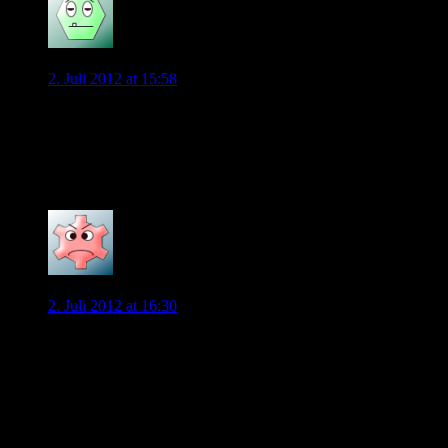
bernd
2. Juli 2012 at 15:58
Sieht schon jetzt besser aus. Der Riva-Slider vorne gefällt mir
gut, auch wenn der etwas verspielt ist. Aber die gesamte Seite
ist etwas verspielt, das passt dann gut zusammen. Gute Sache!
Weiter so!
0
kraxler
2. Juli 2012 at 16:30
Meine Wünsche:
– Bewertungsfunktion für Kommentare
– auch mal News von Presseagenturen einbinden, damit man
kommentieren kann, sofern es natürlich finanziell darstellbar
ist -> alternativ kann man ja die Nachricht journalistisch in
einen Artikel einarbeiten, dann kostet es glaube ich nichts
– eigener Bereich wo man evtl. Transfers eintragen kann,