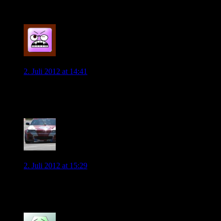
6 Kommentare
max
2. Juli 2012 at 14:41
klasse! potential für verbesserungen ist immer da auch wenn
der blog schon wunderherrlich ist!!!
0
Flens-Wolf
2. Juli 2012 at 15:29
Hier gibt es doch eigentlich gar nichts zu verbessern? :-) Naja,
ich bin gespannt! :-)
0