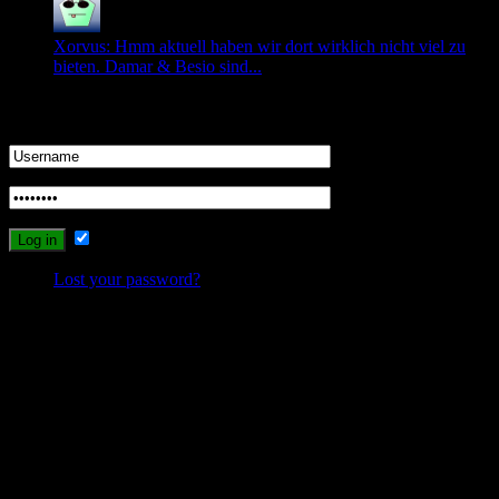
Xorvus: Hmm aktuell haben wir dort wirklich nicht viel zu
bieten. Damar & Besio sind...
Login
Remember Me
Lost your password?
Probleme beim Schreiben oder Einloggen?
Sollte es durch die neuen Umstellungen des Systems zu Problemen
beim Schreiben, Einloggen oder Registrieren kommen, dann
schreibt mir bitte eine Email, und ich werde versuchen das Problem
zu lösen.