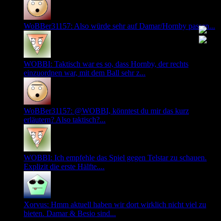
WoBBer31157: Also würde sehr auf Damar/Hornby passen...
WOBBI: Taktisch war es so, dass Hornby, der rechts
einzuordnen war, mit dem Ball sehr z...
WoBBer31157: @WOBBI, könntest du mir das kurz
erläutern? Also taktisch?...
WOBBI: Ich empfehle das Spiel gegen Telstar zu schauen.
Explizit die erste Hälfte....
Xorvus: Hmm aktuell haben wir dort wirklich nicht viel zu
bieten. Damar & Besio sind...