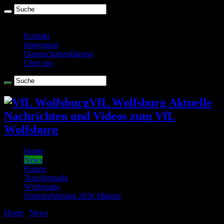
Donnerstag , August 6 2026
Kontakt
Impressum
Datenschutzerklärung
Über uns
VfL Wolfsburg Aktuelle
Nachrichten und Videos zum VfL
Wolfsburg
Home
News
Frauen
Transfermarkt
Wölferadio
Sommerfahrplan 2026 Männer
Home
/
News
/
Wolfs-Blog im Umbau