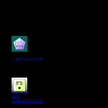
Schalentier ist da ja sehr aktiv :-)
– einen eigenen Spieltagsthread zu jedem Spiel so wie auf
TM.de, ich würde dann eher hier als dort kommentieren
Kurz um, du solltest viel mehr Dinge einbauen die die
Nutzeraktivität fördern.
0
Paule
2. Juli 2012 at 17:08
Sieht schonmal schick aus
0
chris
2. Juli 2012 at 22:02