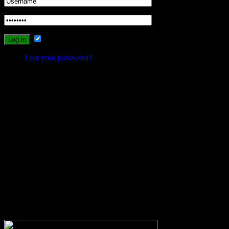
Remember Me
Lost your password?
Probleme beim Schreiben oder Einloggen?
Sollte es durch die neuen Umstellungen des Systems zu Problemen
beim Schreiben, Einloggen oder Registrieren kommen, dann
schreibt mir bitte eine Email, und ich werde versuchen das Problem
zu lösen.
wolfs-blog@web.de