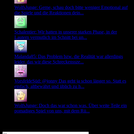
WolfsJunge: Gerne, schau doch bitte weniger Emotional auf
die Spiele und die Reaktionen dein...
Schalentier: Wir hatten in unserer starken Phase, in der
Lautern vermutlich im Schnitt bei un...
Malanda85: Das Problem bzw. die Realität war allerdings
leider, das wir diese Schreckenssze...
VorsfeldeSüd: @jonny Das geht ja schon länger so. Statt es
einfach, altbewährt und üblich zu h...
WolfsJunge: Doch das war schon was. Über weite Teile ein
pomadiges Spiel von uns, mit dem Rü...
Login