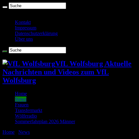
Sonntag , August 9 2026
Kontakt
Impressum
Datenschutzerklärung
Über uns
VfL Wolfsburg Aktuelle
Nachrichten und Videos zum VfL
Wolfsburg
Home
News
Frauen
Transfermarkt
Wölferadio
Sommerfahrplan 2026 Männer
Home
/
News
/
Kleine Chance bei Helmes