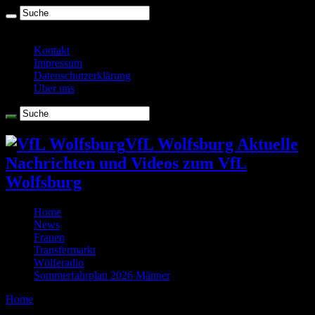
Freitag , August 7 2026
Kontakt
Impressum
Datenschutzerklärung
Über uns
VfL Wolfsburg Aktuelle
Nachrichten und Videos zum VfL
Wolfsburg
Home
News
Frauen
Transfermarkt
Wölferadio
Sommerfahrplan 2026 Männer
Home
/
Tag Archives: Subotic