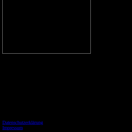
In eigener Sache:
Alle Fans des VfL, aber auch kritische Beobachter des Vereins und
Fans von gegnerischen Mannschaften sind herzlich eingeladen
konstruktiv und mit einem gewissen Niveau kontrovers zu
diskutieren und zu streiten.
Informationen
Datenschutzerklärung
Impressum