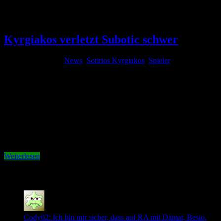
Tag Archives:
Subotic
Kyrgiakos verletzt Subotic schwer
6. November 2011
News
,
Sotirios Kyrgiakos
,
Spieler
Kommentare
deaktiviert
für Kyrgiakos verletzt Subotic schwer
Sotiriois Kyrgiakos hat am Samstag im Spiel gegen Borussia
Dortmund ordentlich hingelangt. In einem Zweikampf mit
Dortmunds Innenverteidiger Subotic nahm er in einem Luftkampf
den Ellenbogen zur Hilfe, welcher unglücklich gegen Subotics
Gesicht schlug. Die Folge: Gesichtsbruch. Drei Metallplatten
mussten Subotic eingesetzt werden. Per SMS hatte sich Kyrgiakos
entschuldigt. Im …
Weiterlesen
Neuste Kommentare
Cody02: Ich bin mir sicher, dass auf RA mit Damar, Besio,