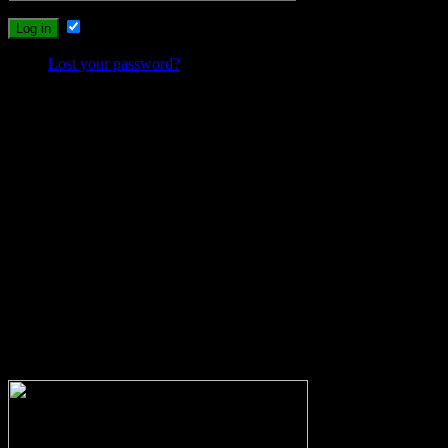
Remember Me
Lost your password?
Probleme beim Schreiben oder Einloggen?
Sollte es durch die neuen Umstellungen des Systems zu Problemen
beim Schreiben, Einloggen oder Registrieren kommen, dann
schreibt mir bitte eine Email, und ich werde versuchen das Problem
zu lösen.
wolfs-blog@web.de