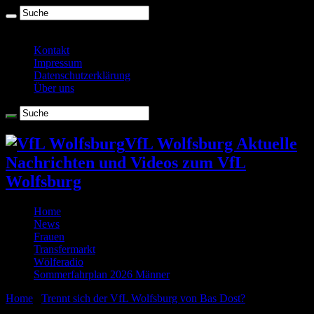
Montag , August 10 2026
Kontakt
Impressum
Datenschutzerklärung
Über uns
VfL Wolfsburg Aktuelle
Nachrichten und Videos zum VfL
Wolfsburg
Home
News
Frauen
Transfermarkt
Wölferadio
Sommerfahrplan 2026 Männer
Home
/
Trennt sich der VfL Wolfsburg von Bas Dost?
/
dost-vorhsv