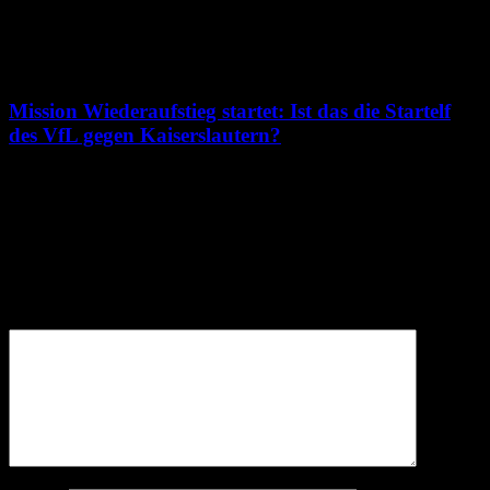
8. August 2026
Mission Wiederaufstieg startet: Ist das die Startelf
des VfL gegen Kaiserslautern?
7. August 2026
Schreibe einen Kommentar
Deine E-Mail-Adresse wird nicht veröffentlicht.
Erforderliche
Felder sind mit
*
markiert
Kommentar
*