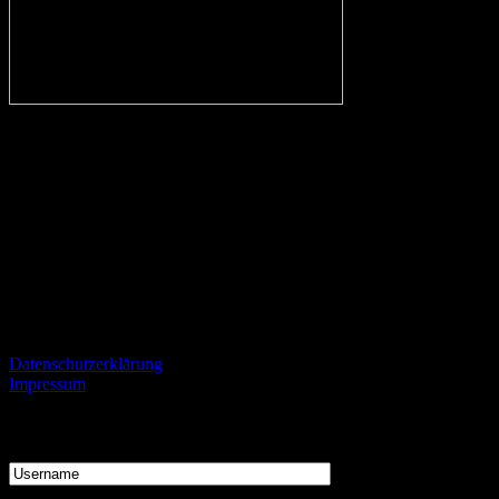
In eigener Sache:
Alle Fans des VfL, aber auch kritische Beobachter des Vereins und
Fans von gegnerischen Mannschaften sind herzlich eingeladen
konstruktiv und mit einem gewissen Niveau kontrovers zu
diskutieren und zu streiten.
Informationen
Datenschutzerklärung
Impressum
Login