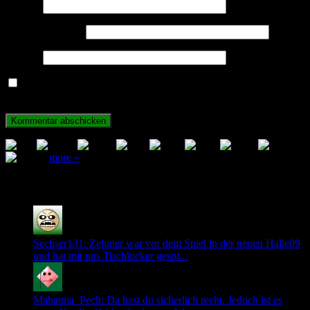
Name
*
E-Mail-Adresse
*
Website
Name, E-Mail-Adresse und Website in diesem Browser für
meinen nächsten Kommentar speichern.
more »
Neuste Kommentare
Sechser131: Zehnter war vor dem Spiel in der neuen Halle09
und hat mit uns Tischkicker gespi...
Mahatma_Pech: Da hast du sicherlich recht. Jedoch ist es