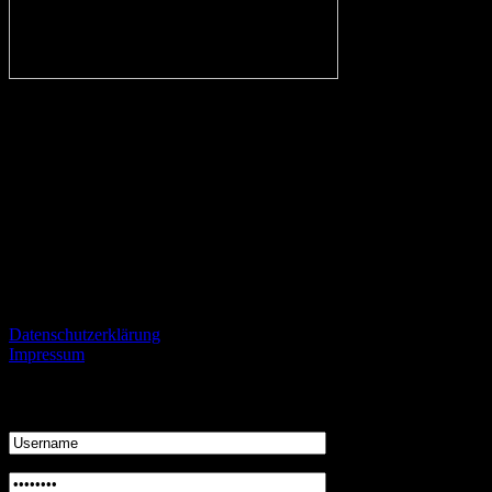
In eigener Sache:
Alle Fans des VfL, aber auch kritische Beobachter des Vereins und
Fans von gegnerischen Mannschaften sind herzlich eingeladen
konstruktiv und mit einem gewissen Niveau kontrovers zu
diskutieren und zu streiten.
Informationen
Datenschutzerklärung
Impressum
Login