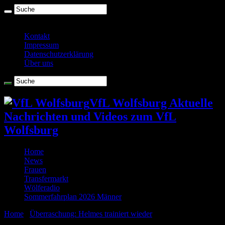
Samstag , August 8 2026
Kontakt
Impressum
Datenschutzerklärung
Über uns
VfL Wolfsburg Aktuelle
Nachrichten und Videos zum VfL
Wolfsburg
Home
News
Frauen
Transfermarkt
Wölferadio
Sommerfahrplan 2026 Männer
Home
/
Überraschung: Helmes trainiert wieder
/
Helmes7_Magath