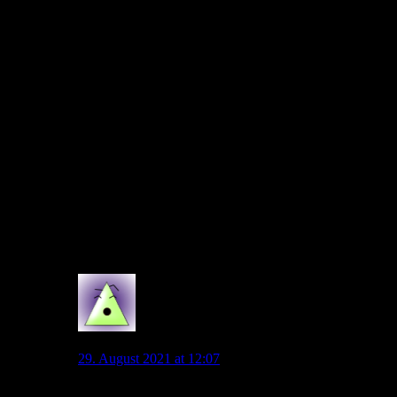
Einwechslungen wieder eine sehr wichtige Rolle spielen
werden. Möglicherweise beginnt L. Nmecha für Philipp oder
Steffen. Hoffentlich kann Waldschmidt zumindest als Joker
agieren. Und dann haben wir auch noch Brekalo, Marmoush
und Mehmedi als "Oldie-Joker". Leipzig kann natürlich
ebenso locker 4-5 mal Qualität nachladen. Ich würde da Spiel
nicht abschreiben, selbst wenn ein Team mit ein bis zwei
Toren führen sollte… Die Spiele gegen Leipzig hatten in der
Vergangenheit sehr oft unterschiedliche Phasen. Wir hatten in
der Rückrunde eine sehr gute erste Halbzeit, Leipzig hatte
dann eine sehr gute zweite Halbzeit. Ähnlich kann es heute
auch aussehen…
Bei mir herrscht derzeit nur Vorfreude… Druck sehe ich
überhaupt nicht!
4
VfL94
29. August 2021 at 12:07
Immer wenn ich mich auf ein Spiel gefreut habe, dann