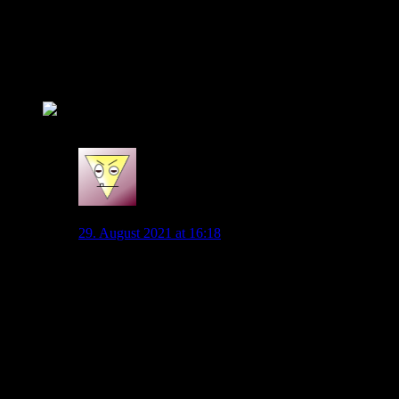
Lust am Fußball nehmen. Ich bin echt gespannt wie unser
Spiel gegen eine spielerisch starke Mannschaft aussieht.
Bisher waren Bochum und Berlin ja nicht die ganz großen
Teams.
Auf einen Sieg und ein hoffentlich tolles Erlebnis im Stadion!
4
Ti Mo
29. August 2021 at 16:18
Man müsste einfach mal ein Heimspiel gegen ein Top
Team gewinnen
Unsere Jungs spielen so lange zusammen, sind
motiviert, müsste mal klappen
Aber ich will einfach nur keine hohe Niederlage
Nen geiles 2:2 würde ich unterschreiben