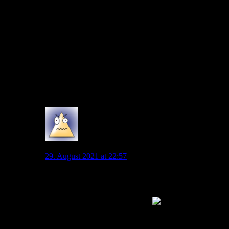
So, dann Feuer frei… ich hab lediglich konstruktive
Kritik damit geübt und einen Denkanstoß versucht.
Nicht mehr nicht weniger und ja, hätte ich gekonnt,
wäre ich da gewesen und hätte meinen Verein lautstark
unterstützt, so wie ich es immer getan habe. Aber ich
wohne halt nicht um die Ecke und fahre allein zu jedem
Heimspiel min. flockige 2-3 Std.
(Nicht jeder kommt aus Wob und Umgebung, der
seinen Verein liebt und muss sich hier rechtfertigen,
warum er gerade nicht vor Ort ist)
2
GrünerJäger
29. August 2021 at 22:57
Also ich kann dem nicht zustimmen. Vor dem TV hat
sich der Support genau so gut angehört wie in anderen
Stadien auch. Am Ende, als es so dramatisch wurde,
hörte es sich sogar richtig geil an
Wir dürfen auch
nicht immer so viel jammern…
7