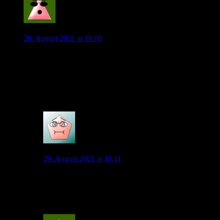
FrankBaden
29. August 2021 at 18:08
Traurig, null Support!
Vielleicht sollten unsere Ultras sich mal hinterfragen, was
Ultrasein eigentlich bedeutet. Sowas macht mich einfach
sauer, die Mannschaft so im Stich zu lassen!
Das mal nebenbei erwähnt
25
VFL45
29. August 2021 at 18:11
Was machst du denn hier im Blog anstatt die
Mannschaft anzufeuern? Lässt einfach die Mannschaft
im Stich.
7