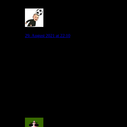
18
Marcel
29. August 2021 at 22:10
@Franky fairerweise solltest du dazu sagen, dass
support unfassbar schwierig ist, wenn die Organisation
fehlt. Wie willst du ohne Koordinator auf ein Spiel
gesehen tausende Menschen einen?
Es braucht einen Capo und vernünftige Trommler. Und
die gibt es. Aber die weigern sich grade.
Natürlich stehen Ultras nicht in der Pflicht zu kommen,
aber ich denke auch, dass sie stress machen würden,
wenn sich jetzt ein Aussenstehender mit Megaphon
aufs Gitter stellen würde. Denke das würden ihn Ultras
die vor Ort sind runterziehen.
3