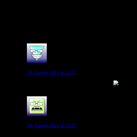
haben wir verloren. Deshalb freue ich mich nicht mehr
auf Spiele des VfL. Ich denke es wird heute sehr
schwer. Wir haben eine absolute Spitzenmannschaft zu
Gast. Zuletzt sah der VfL gegen diese ja nicht
besonders gut aus. Hoffen wir mal, dass sich dies diese
Saison endlich mal ändert.
1
Malanda85
29. August 2021 at 12:21
Dann bist du sehr zu bedauern, mein Lieber.
11
Sascha
29. August 2021 at 12:25
Generell werden mir die Spiele gegen RB aber auch zu