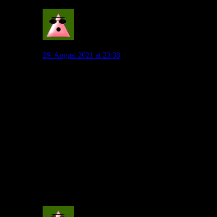
2
FrankBaden
29. August 2021 at 23:38
@Johannes 3.16
danke für Deinen post, der vollumfänglich der Wahrheit
entspricht!
Wir haben das wirklich geile Spiel gewonnen und das
haben Mannschaft und Trainerteam gemacht!
Heute dürfen genau die mal lautstark in die Nordkurve
Wolfsburg pfeifen für die glorreiche Leistung ihrer
vermeintlichen Unterstützer!
Das wäre verdient gewesen. Egal, ich danke MvB und
Team (der mich angenehm überrascht) und der
gesamten Mannschaft meines Vereins für diese
grandiose Leistung!
IHR seid die geilsten und es gibt Fans, die Euch feiern!
DANKESCHÖN
0