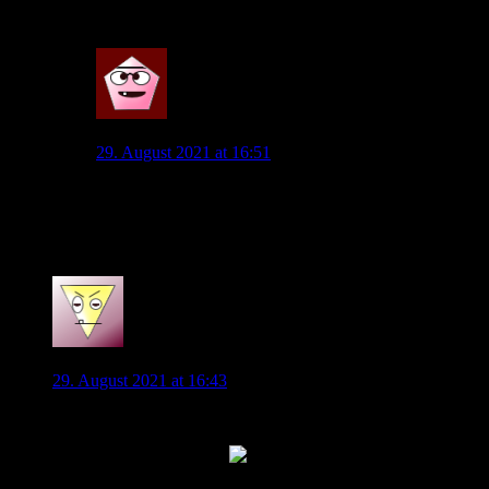
bockstark.
3
JanDeBruyne
29. August 2021 at 16:51
Das stimmt, Steffen macht an sich mehr Sinn hätte
wenn dann aber Brekalo für ihn spielen lassen und
Nmecha für Phillip
0
Ti Mo
29. August 2021 at 16:43
Hab noch 2 Bier zu verschenken
17:20 vor der Nordkurve