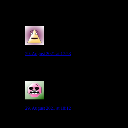
Was war denn?
Der Kicker schreibt da nichts zu…..
0
Stan
29. August 2021 at 17:53
@Andreas
Das war nichts – alles gut.
0
Der Wolf
29. August 2021 at 18:12
@Andreas Bei einer Ecke von uns, wird Weghorst im
Strafraum von Leipzig intensiv von einem Leipziger