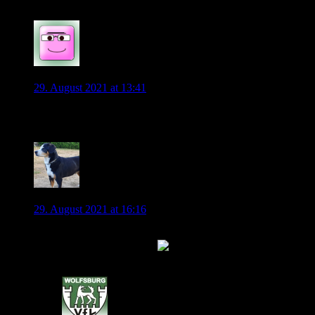
7
Osna-Wolf
29. August 2021 at 13:41
Weltklasse-Vorlage gerade von Julian Justvan.
4
roy0815
29. August 2021 at 16:16
Sensationelles Tor eben von Avoniyi auf Klasse Zuspiel von
Kruse. 2:0 Union übrigens.
0