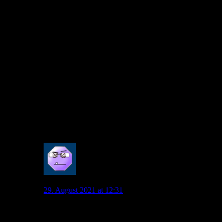
pessimistisch gesehen. Woher kommt das? Hier schreibt
VfL94 ja auch das wir zuletzt nicht besonders gut
aussahen. Kommt das von den jährlichen Pokalspielen
oder weil wir lange nicht mehr gewonnen haben?
Bis auf 2 Ausnahmen (6:1 im Pokal und 4:1 in der
Liga) waren die Spiele gegen Leipzig immer super eng
und spannend. In der Liga gab es zuletzt 4
Unentschieden in Folge.
Von den Top 3 Teams liegt uns Leipzig mit Abstand am
besten. Da holen wir regelmäßig zumindest mal nen
Punkt. Gegen Bayern oder Dortmund gelingt uns das
nie.
5
Maxi45
29. August 2021 at 12:31
Die letzten 4 Ligaduelle gingen alle Unentschieden aus
und als unterlegene Mannschaft haben wir eigentlich