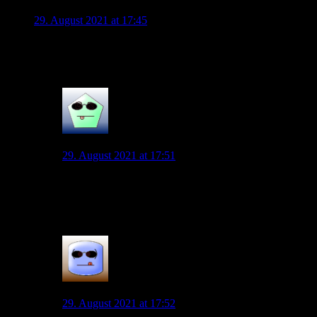
Lapsus
29. August 2021 at 17:45
Für mich war das ein klares Foul an Weghorst. Hätte aus
meiner Sicht Elfmeter geben müssen
2
Xorvus
29. August 2021 at 17:51
Sehe ich auch so. Bisschen ziehen und halten ist beim
Eckball ja eigentlich immer dabei aber das? Das war ja
schon fast olympisches Ringen.
1
Andreas
29. August 2021 at 17:52