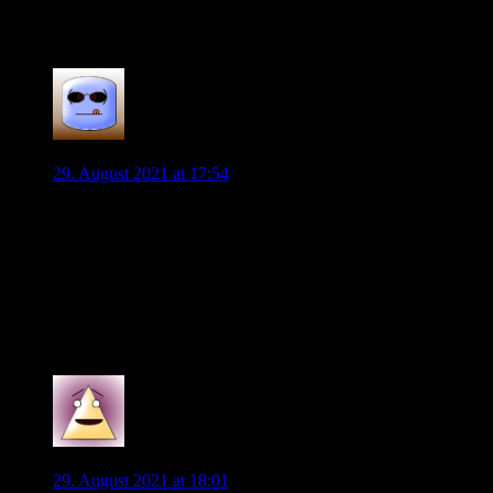
umarmt. Im dadurch entstehenden Gerangel, geht
Weghorst zu Boden
1
Andreas
29. August 2021 at 17:54
Auf unserer Bank haben wir qualitativ schon gut zugelegt,
vor allem wenn man bedenkt, dass Waldschmidt noch nicht
dabei ist.
Aktuell würde mir da nur mehmedi als Streichkandidat für
Waldschmidt einfallen und wenn noch jemand verpflichtet
wird, wird es sehr interessant
0
Stan
29. August 2021 at 18:01