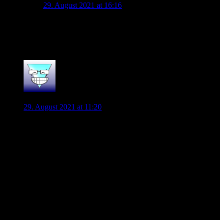
29. August 2021 at 16:16
Wenn du es auf den Handy hast sollte das gehen
Musst nur den QR scannen lassen
0
Malanda85
29. August 2021 at 11:20
Ich freue mich brutal auf dieses Spiel heute – da steckt
unheimlich viel drin!
Insgeheim träume ich von einem 4:3, einem intensiven Spiel,
in dem es hin und her geht. Meistens kommt bei solchen
Erwartungen dann aber immer ein 1:1 heraus, weil sich beide
Teams neutralisieren. Wir haben oft genug gegen Leipzig
gespielt, wir wissen was uns heute erwartet. Und auch
Leipzig weiß, was sie heute an Intensität und Aggressivität
bringen müssen.
Wie schon gegen Hertha tippe ich darauf, das die