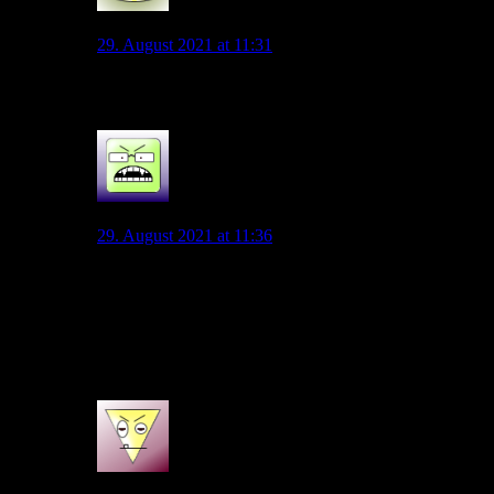
Vukedin
29. August 2021 at 11:31
Danke dir, dann lasse ich mir mal was einfallen
0
Sascha
29. August 2021 at 11:36
Du könntest aber sofern die Hotline besetzt ist mal
nachfragen ob du ggf. das Ticket jetzt online kaufen
kannst und die es dir dort ausdrucken könnten.
Ich meine das war früher mal möglich, ob das immer
noch so ist weiß ich nicht.
0
Ti Mo