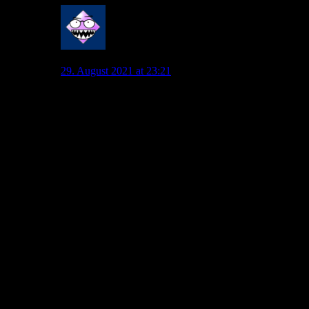
Johannes 3.16
29. August 2021 at 23:21
@GrünerJäger:
In der 1. HZ hat man fast durchgehen und laut nur
Leipzig gehört. Gut, die waren auch organisiert, aber
trotzdem: Leipzig ist nun auch kein ultrabeseelter
Verein.
Hab noch nie sowas trauriges und peinliches an
Stimmung erlebt und ich hab Spiele live vor fast 20
Jahren im Stadion erlebt, wo selbst in der Nordkurve
eine Großteil Schalker waren. 2. HZ deutlich besser
trotzdem: Selbst bei guten Aktionen einfach nur
Applaus und Lautwerden war deutlich gedämpft. Selbst
einfache VfL Gesänge verhallte. Da braucht es keine
Organisation von Ultras, einfach Leidenschaft und
Mitmachbereitschaft.
Gerade bei der grandiosen Leistung, die zum
Hexenkessel anregt, enttäuschend.