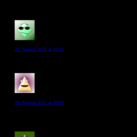
…das war man ein komplett verschenkter Freistoß.
0
tomi2012
29. August 2021 at 18:03
Gute Leistung bisher.
2
Stan
29. August 2021 at 18:03
Es ist noch nicht alles Gold was glänzt, aber für mich sind das
die bislang besten 30min. in dieser Saison.
8