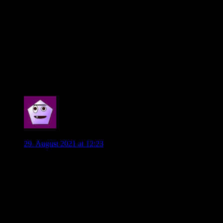
gut mitgehalten. Pokal ist immer etwas anderes. Zudem
ist Leipzig fast komplett umgebaut. Die
Innenverteidigung ist neu, Sabitzer fehlt vermutlich, mit
Marsch ist ein neuer Trainer da. Leipzigs spielerische
Dominanz gegen uns kam ja auch nicht selten in der
zweiten Halbzeit von der Bank, wo wir halt nicht mehr
viel nachlegen konnten.
Ich sehe das halt als komplett neues Duell, wo du nicht
viel an Vergangenem festmachen kannst.
1
Vieirinha96
29. August 2021 at 12:23
Matchday!
Ich freu mich wahnsinnig, endlich mal wieder ins Stadion
gehen zu können.
Das wird ein extrem schweres Spiel. Leipzig hat eine
fantastische Mannschaft und vor allem überragende
Offensive: Silva, Olmo, Nkunku, Szoboszlai…
Wir müssen dem Gegner heute auf den Füßen stehen und die