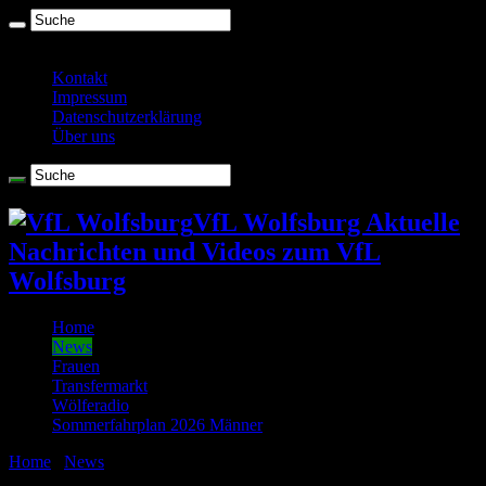
Montag , August 10 2026
Kontakt
Impressum
Datenschutzerklärung
Über uns
VfL Wolfsburg Aktuelle
Nachrichten und Videos zum VfL
Wolfsburg
Home
News
Frauen
Transfermarkt
Wölferadio
Sommerfahrplan 2026 Männer
Home
/
News
/
Wolfsburg klettert nach 1:0-Sieg gegen Leipzig
zurück auf Platz 1