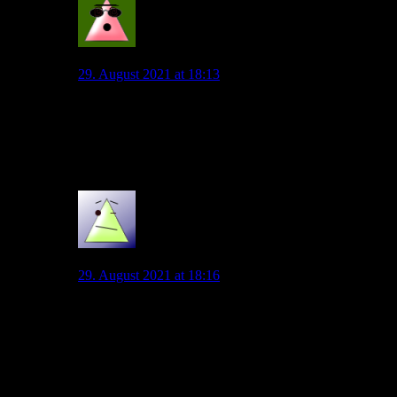
FrankBaden
29. August 2021 at 18:13
Ich wohne nicht gerade um die Ecke und kann nicht
mal eben zu jedem Heimspiel kommen, da ich nebenbei
ein Altenheim habe, welches nicht an Wochenenden
geschlossen ist! Reicht Dir das als Erklärung???
5
Franky VfL II
29. August 2021 at 18:16
Schon lustig… Wegen jedem und allen werden hier die
Ultras kritisiert. Aber eine
Verpflichtung zum kommen und Stimmung generieren
scheinen sie trotzdem zu
haben… Niemand verbietet den Anwesenden
Stimmung zu machen…