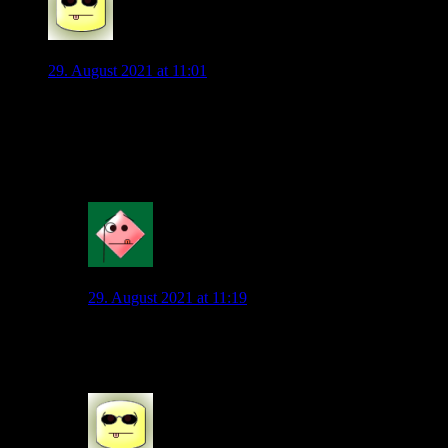
Vukedin
29. August 2021 at 11:01
Entschuldigt bitte, aber kann mir jemand sagen, ob die
Tageskasse heute geöffnet ist? Ich komme direkt von einem
Wochenendausflug und schaffe es leider nicht mehr, mein
Ticket im Vorfeld auszudrucken.
0
Mahatma_Pech
29. August 2021 at 11:19
Meines Wissens nach ist das nicht möglich, da die
Karten personalisiert werden müssen.
0