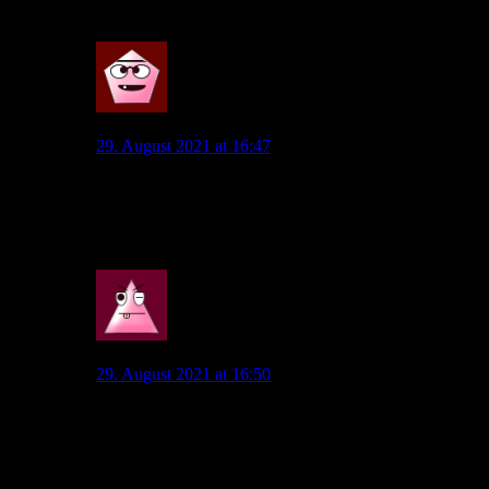
4
JanDeBruyne
29. August 2021 at 16:47
Bin auch eher skeptisch bei der Aufstellung aber mal
sehen, finde grade Steffen und Philip fragwürdig hoffe
die beiden spielen besser als letztes Mal
0
Wob_Supporter
29. August 2021 at 16:50
Gegen Leipzig macht Steffen auf links sicherlich mehr
Sinn als Nmecha. Philipp hätte man rausnehmen
können aber gut , MvB sieht die Jungs jeden Tag um
Training und letztes Mal gegen Leipzig war Philipp