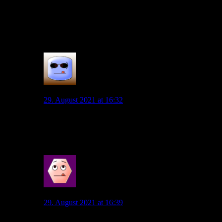
Bank
Pervan – Bornauw, Brekalo, Vranckx, Nmecha, Mehmedi,
Guilavogui, Marmoush, Gerhardt
2
Andreas
29. August 2021 at 16:32
Wie zu erwarten….
Ich bin echt gespannt, was das heute wird.
1
Gottschi
29. August 2021 at 16:39
Nimmt mir die Vorfreude