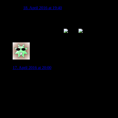
Wobstar
18. April 2016 at 19:40
Ja gebe dir zu 100% recht ! Ja noch ein 2.stürner neben
embolo und tielman was schwer wird und es bei Kostic
versuchen ich wäre für 2 innenverteidiger aber was du
sagst hat Hand und Fuß
0
Kishido
17. April 2016 at 20:00
Ach also doch nur wieder die Spieler… Ich habe auch
Zweifel an der Zusammenstellung des Kaders… Und dafür
sind Sie ja zuständig… Vllt mal an die eigene Nase fassen.
Nichtsdestotrotz habe ich noch mehr Zweifel an dem
Übungsleiter… Schade, dass das nicht mal von Ihnen erwähnt
wird.
Selbst mit diesem Kader hätte man mehr erreichen können…