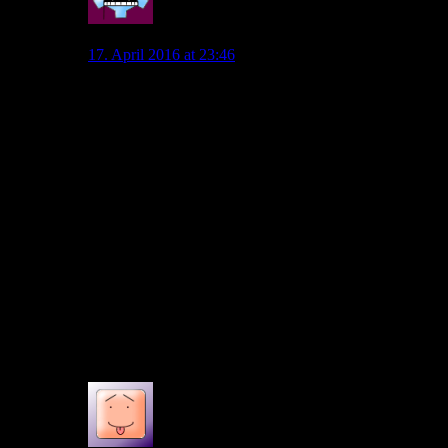
Rubin
17. April 2016 at 23:46
Es gibt nur ein kleines Problem bei deinen Wünschen,
nämlich das gute Geld. Volland wird wohl um die 15-
20 Millionen kosten, Embolo wahrscheinlich um die 30
Millionen, je nachdem wie die Engländer Interesse an
ihm haben und bei Hector habe ich das Preisschild von
30 Millionen im Hinterkopf, welches Köln ihm um den
Hals hängt – allein diese 3 Spieler würden dann so um
die 75 Millionen kosten. Daher ist diese Kombination
ziemlich unwahrscheinlich.
Hector würde ich allein aufgrund dieser hohen Summe
schon nicht in Wolfsburg sehen wollen. Denke hier
kann auch schon Ersatz im einstelligen
Millionenbereich gefunden werden – Stichwort
Scouting.
0