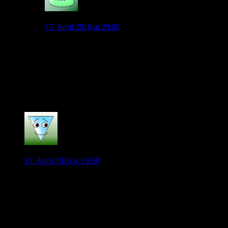
Schalentier
17. April 2016 at 20:02
Haargenau. Wenn ich sehe, dass die Mannschaft will,
aber nur Gegurke zustande bringt, ist das zu ertragen.
Aber ich habe schon lange nicht mehr den Eindruck,
dass die Truppe unter ihrem Gegurke leidet (mit ganz
wenigen Ausnahmen). Denen scheint’s egal. Leiden tun
wohl nur wir Fans so richtig…
0
RB_Wolf
17. April 2016 at 19:58
MMn wären min. 6 Neuzugänge notwendig, da man davon
ausgehen muss, dass einige Spieler dem Verein den Rücken
kehren. Bei Rodriguez und Gustavo gehe ich davon Aus, dass
sie von ihrer Ausstiegsklausel Gebrauch machen. Bei Schürrle
und Kruse bin ich der Meinung, dass sie den Verein verlassen,
weil man entweder intern wie extern an den Nationalspielern