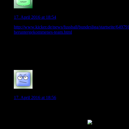
Schalentier
17. April 2016 at 18:54
http://www.kicker.de/news/fussball/bundesliga/startseite/64979
heruntergekommenes-team.html
…finde ich sehr treffend. Zwischen den Zeilen schwingt auch
die Trainerfrage mit. Doch die Mannschaft präsentiert sich
auch als “Team” ohne erfolgsorientiertes Eigenleben in einem
desaströsen Zustand.
0
Masterix
17. April 2016 at 18:56
ach ja , irgendwie fällt mir jede Woche auf’s Neue ein: “Wir
wollen den Abstand auf Bayern weiter verkürzen” …
hab vergessen, wer das wann gesagt hat