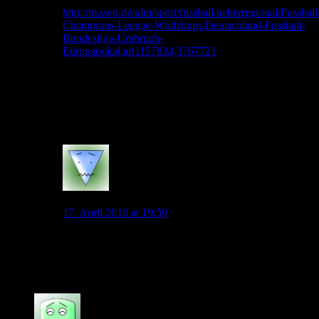
http://m.swp.de/ulm/sport/fussball/ueberregional/Fussball
Champions-League-Wolfsburg-Deutschland-Fussball-
Bundesliga-Umbruch-
Europapokal;art1157834,3767721
Ist das jetzt eine neue Erkenntnis oder spricht er jetzt
auch öffentlich aus, was intern gedacht wird?
Tippe ehrlich gesagt auf zweiteres, aber das macht
trotzdem keine gute Figur…
0
DerMannderKann
17. April 2016 at 19:59
Ich glaube bei KA irgendwie nicht dran, dass er diesen
Sätzen auch Taten folgen lässt..Für mich gehört er
ebenfalls sehr stark auf den Prüfstand..
0