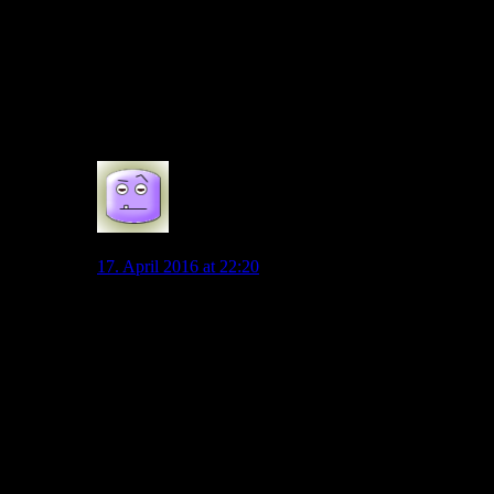
U23 profilieren müsse. Und Allofs hatte da noch eine
Rechnung aus Bremer Zeiten offen.
Nun haben wir Donkor. Bei weitem nicht so talentiert,
jedoch fußballerisch trotzdem besser als Caligiuri.
Unter Hecking wird der aber nicht spielen – zu jung…
0
Spaßsucher
17. April 2016 at 22:20
Ich denke, dass es unbedingt erforderlich ist, die
Ernsthaftigkeit der Berufsauffassung jedes einzelnen
Spielers zu hinterfragen, der es zulässt, dass ein minder
talentierter Gegner zum wiederholten mal allein durch
den größeren persönlichen Einsatz den Weg zu den
europäischen Fleischtöpfen versperrt.
Die Spieler des VfL glauben so sehr an die Chance,
oben mitzuspielen, wie ich an einen Lottogewinn.
Denn sie verweigern dafür den Einsatz ebenso, wie ich
zu faul bin, nen Lottoschein abzugeben.