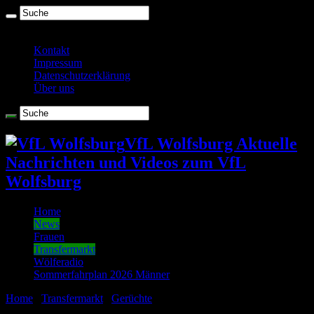
Sonntag , August 9 2026
Kontakt
Impressum
Datenschutzerklärung
Über uns
VfL Wolfsburg Aktuelle
Nachrichten und Videos zum VfL
Wolfsburg
Home
News
Frauen
Transfermarkt
Wölferadio
Sommerfahrplan 2026 Männer
Home
/
Transfermarkt
/
Gerüchte
/
VfL Wolfsburg: Wie groß wird
der Umbruch im Sommer?