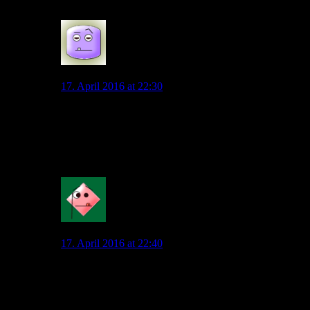
0
Spaßsucher
17. April 2016 at 22:30
Kannst du Erkenntnis leitend lesen, Gregor?
Dann würdest du erkennen, dass ich diesen Satz als
übersteigerte Metapher und eben den Gegenpol zum
VfL als meiner fußballerischen Heimat verwendet habe.
0
Mahatma_Pech
17. April 2016 at 22:40
Du greifst in deinem Beitrag mehrere an. Fans, die ihre
Dauerkarte überdenken, andere die zu RB überlaufen
könnten und auch mich, mit dem Freiburger FC.