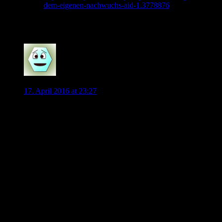
dem-eigenen-nachwuchs-aid-1.3778876
Mehr als Hecking in seiner gesamten Trainerkarriere…
0
Joan
17. April 2016 at 23:27
Ich habe mittlerweile den Eindruck, dass der Grad der
Sachlichkeit der Diskussion der Problematik der Situation, in
der sich der VfL befindet, nicht mehr angemessen ist. Das
liegt sicherlich auch (ungewollt) am Thema, das
Meinungsäußerungen fast wie zu einem Wunschkonzert
begünstigt. (Wen hättet ihr denn gern beim VfL?) In dieser
Fragehaltung und dem dahinter zu vermutenden Interesse
spiegelt sich für mich sogar ein Teil des Problems, da der
Zusammenhang von Voraussetzungen, Durchführung und
Ergebnis des „Projekts VfL“ gar nicht mehr in den Blick
gerät. Denn zu fragen wäre mehr danach, welches Konzept
professionellen Fußballs zu Stadt, Werk und Region
überhaupt passt, nach welcher sportlichen Grundüberzeugung