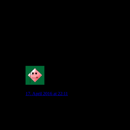
Das Interesse an Mandi ist ebenfalls begrüßenswert.
Schneller, wendiger Abwehrspieler. Mich stört zwar etwas die
algerische Abstammung (heißblütige Mentalität, Afrika-Cup),
aber man kann nicht alles haben.
Im übrigen würde ich Schürrle behalten. Ich bin zwar auch
nur am Meckern, aber er hat sich in der Rückrunde gefangen
und ich glaube nach wie vor, dass er mit einem anderen
Trainer und mehr Steilpässen hier noch seine 30 Millionen
zurückzahlen wird.”
0
Mahatma_Pech
17. April 2016 at 22:11
Ergänzung dazu: Dortmund hat heute mit zwei 17-
jährigen gespielt. Wir hatten hier einmal einen gewissen
Julian Brandt. Der war mit 17 bereits 1,90m groß und
hat bei den Profis Marcel Schäfer schwindelig gespielt.
Hecking meinte aber, dass er sich erst einmal bei der