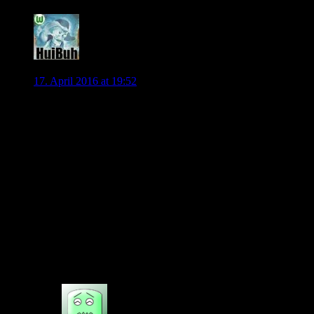
0
HuiBuh
17. April 2016 at 19:52
Es ist wirklich deprimierend: Gladbach, Schalke, Mainz und
sogar Hertha verlieren. Hätten wir gewonnen wären
zumindest die ersten drei noch in absoluter Reichweite. Bei
ein bisschen mehr Konzentration ein, zwei Spieltage zuvor
wäre vielleicht sogar Hertha noch drin gewesen, die jetzt
erstmal nur ihr Pokal-Halbfinale im Kopf haben und
einzubrechen scheinen.
Das macht die Niederlage gegen Bremen noch bitterer.
Wenn die Spieler alles geben, es aber nicht reicht, dann sagt
keiner was. Aber dieses müde Gekicke war echt wieder mal
ein Witz.
0