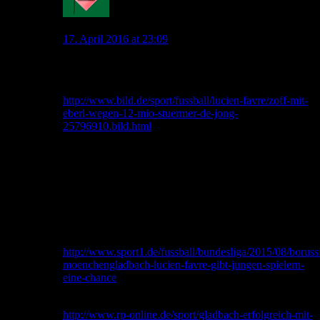
Mahatma_Pech
17. April 2016 at 23:09
de Jong wollte ausdrücklich Eberl haben und nicht
Favre.
http://www.bild.de/sport/fussball/lucien-favre/zoff-mit-
eberl-wegen-12-mio-stuermer-de-jong-
25796910.bild.html
“Er hätte statt de Jong lieber einen schnellen Mann wie
David Hoilett (22/ging zu Queens Park) oder Raffael
(26/ausgerechnet zu Kiew) gehabt. Doch Eberl setzte
sich mit der Verpflichtung des Holländers durch.”
Nachwuchsleute:
Favre hat Dahoud ja erst hochgezogen gehabt. Und
auch Schulz.
http://www.sport1.de/fussball/bundesliga/2015/08/boruss
moenchengladbach-lucien-favre-gibt-jungen-spielern-
eine-chance
Dazu Reus, Jantschke, Hermann und Korb.
http://www.rp-online.de/sport/gladbach-erfolgreich-mit-