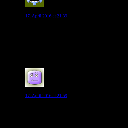
vfl-fan
17. April 2016 at 21:39
Bedeutet das, dass du mit mehr jungen, bodenständigen
Spielern, vielleicht noch aus der Region oder eigenen
Jugend, auch Mittelfeldplätze akzeptieren würdest?
Oder sagst du, dass man durch diesen anderen Weg,
den du vorschlägst, ebenfalls ein Top 3 Team werden
kann?
0
Spaßsucher
17. April 2016 at 21:59
Der Weg, den ich hier vor Wochen zur Diskussion
stellen wollte, ist vielschichtiger und vor allem
mehrfach erprobt. Was auf gar keinen Fall zu leugnen
ist, ist die Tatsache, dass der VfL mit pervers viel Geld
keine Konstanz in seine Kaderplanung und den