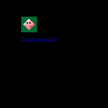
Und hinterher klagen wir dann beide, weil das
Schicksal gegen uns ist?
0
Mahatma_Pech
17. April 2016 at 22:33
Wir kommen da nicht auf einen Nenner.
Die Geschichte des Fußballs zeigt regelmäßig, dass es
unter einem Trainer unmotiviertes Gekicke gibt. Der
Trainer wechselt und in der nächsten Woche laufen die
Jungs wie von der Tarantel gebissen.
Neben der mangelhaften Motivation stört mich einfach
die Spielanlage. Dieses lahme Gekicke war vielleicht in
den 90ern modern, aber heute ist es antiquiert. Zehnmal
wird der Ball hinten hin und her gespielt, irgendwann
auf den Flügel. Entweder von dort zurück oder es wird
blind eine Flanke reingebolzt.
Ich habe mir vorhin die Tore der Rückrunde von 2009