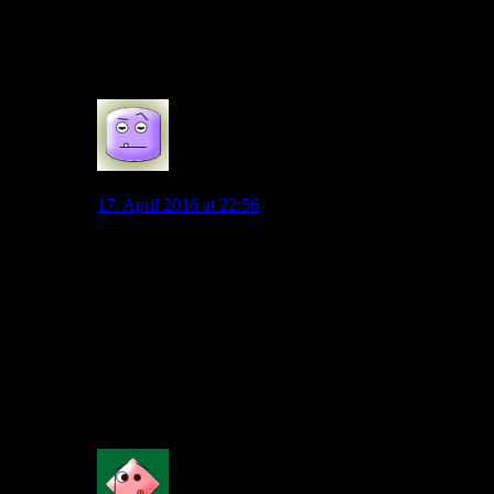
Nichts desto trotz hat Favre mehr junge Spieler
entwickelt, als Hecking. Hatte sie heute ebenfalls schon
aufgezählt.
0
Spaßsucher
17. April 2016 at 22:56
Sorry, deinen Beitrag mit der positiven Favre-Bilanz als
Jugendförderer muss ich überlesen haben.
Aber bei Hertha finde ich da kein Beispiel.
Und bei Gladbach habe ich ja die weniger positiven
Beispiele benannt.
Ich sehe bei Favre da keinerlei Grund für mehr
Hoffnung als bei Hecking.
Und der Flop de Jong mit der riesigen Geldvernichtung
geht auch auf Favres Konto.
0