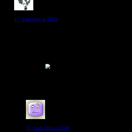
W03LFIWOB
17. April 2016 at 22:03
Ich denke das es sehr schwer wird für KA seine
Wunschspieler im zu Sommer zum Vfl zu lotsen. Hector,
Süle, Volland und auch Rode, um hier ein paar
angesprochene Namen zu nennen, wird man wohl nicht
überzeugen können. Von Embolo mal ganz zu schweigen.
Mit was soll man sie denn auch ködern.
Wir benötigen Kaliber ala Malanda oder Henrique. Also
günstig und gut.
Ich glaube auch nicht daran, dass Allofs im Sommer seine
deutschen Nati-Spieler abgeben wird. Vielmehr wird er wohl
versuchen noch mehr dazu zu holen.
0
Spaßsucher
17. April 2016 at 22:08