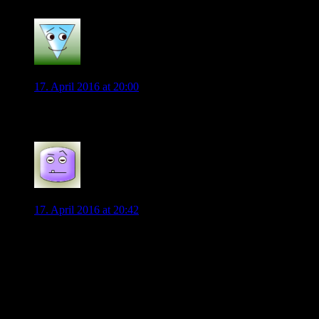
0
RB_Wolf
17. April 2016 at 20:00
Auch ein Volland wäre ein interessanter Transfer
0
Spaßsucher
17. April 2016 at 20:42
Machen wir uns nichts vor, alles was am VfL attraktiv war, ist
in dieser Saison verloren gegangen.
1. Der VfL spielt NICHT international.
2. Das Geld läuft NICHT unerschöpflich.
3. Die Zukunft sieht NICHT glaubwürdig rosarot aus.
4. Der Kader wird NICHT logisch und konsequent verstärkt
werden.