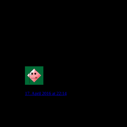
kontinuierlichen Aufbau einer spielstarken Mannschaft
bekommen hat.
Es mangelt an kreativen und konsequent umgesetzten
Strategien. Das Ausruhen auf VW-Geld und Hoffen,
dass es immer so weiter gehe, ist eine erbärmliche Basis
für eine Zukunftsplanung.
Und zu den Top 3 zu gehören ist kein Faktor, der zu
meiner Glückseligkeit beitragen würde. Das erscheint
ein derzeit und mit diesen Methoden unrealistisches
Ziel des Geldgebers und seiner Statthalter zu sein.
Allein dadurch wird es keinesfalls vernünftig.
0
Mahatma_Pech
17. April 2016 at 22:14
Spaßsucher toppt jede Unsachlichkeit noch einmal.
“Kicker-Nutten”…
Diesen Müll kann man noch weniger ertragen als die
Leistungen des VfL.