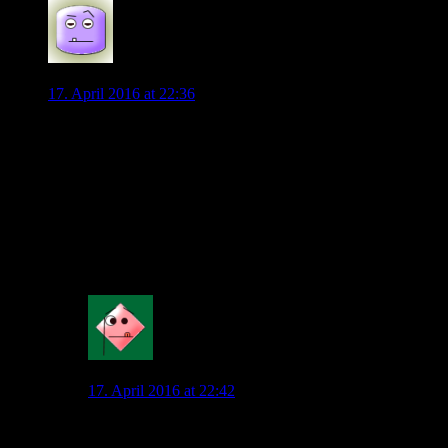
Spaßsucher
17. April 2016 at 22:36
Ist Julian Brandt in Leverkusen geschrumpft?
Ja, Hecking hat sich nicht als Förderer junger und jüngster
Talente geoutet. Aber das trifft in seinen BuLi-Trainer-Jahren
auch auf den von dir favorisierten Favre zu. Die Namen Amin
Younes, Lecki, Rupp und Malli sind da Belege für. Und auch
Dahoud darf sich erst seit Schubert zur Stammformation
zählen…
0
Mahatma_Pech
17. April 2016 at 22:42
Ich habe ihn größer in Erinenrung.