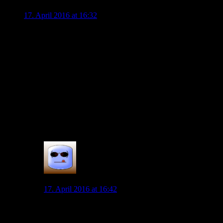
KaSpel
17. April 2016 at 16:32
Beim Kicker gibt es einen neuen Artikel, in dem Allofs:
“Nächste Meisterschaft hat für uns 38 Spieltage” ausruft, und
ankündigt, dass der Kader sich stark verändern muss/wird.
Natürlich kein Wort über den Rudelführer, hier wird immer
noch keine Kritik (öffentlich) geäußert…
Es ist immerhin interessant zu hören, dass die Ambitionen
unseres VfL weiterhin Champions League und zu den Besten
in Deutschland zu zählen, sein sollen.
Jetzt müssen den Worten nur noch Taten folgen!
0
Andreas
17. April 2016 at 16:42
Hat Allofs vor kurzem nicht gesagt, dass es keine
großen Veränderungen bzw. Umbruch geben wird?