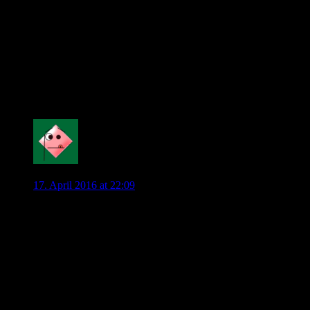
Mit welchem einzigartigen Vorteil will er das
bewerkstelligen, außer:
“ich scheiß dich zu mit dem Geld von VW”?
(Welches es wahrscheinlich so opulent nicht mehr
geben wird.)
Und… wäre das dann dein Wunschverein und dein
Wunschteam?
0
Mahatma_Pech
17. April 2016 at 22:09
Ich hatte es heute Mittag schon zum Thea “Umbruch”
geschrieben, setze es aber noch einmal hier rein:
“Ich kann nur davor warnen, jetzt hier die Spieler durch das
Dorf zu jagen und einen Umbruch zu fordern. Das ist völliger
Unsinn und würde den VfL in eine schwierige Saison führen.
Diesen Fehler hat der VfL 2005 sowie 2010 gemacht. Dzeko
und Barzagli wurden hier förmlich vertrieben. Vor allem an
Dzeko entlud sich viel, dabei war er auf dem Weg zum