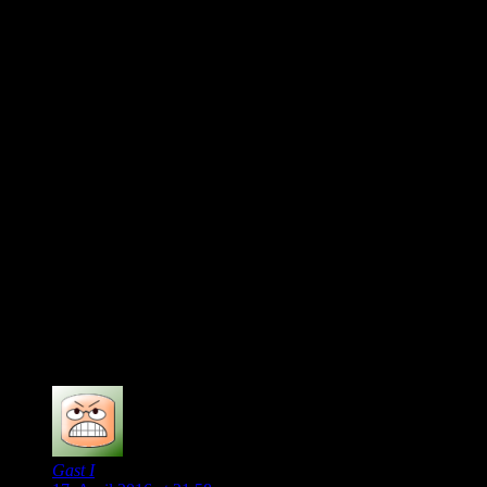
Ich habe nichts dagegen, wenn der VfL hochtalentierte
Spieler ausbildet und sie teuer verkauft. Die Frage des
Zeitpunktes ist da aber genauso entscheidend wie die
Frage nach dem Ersatz.
Allofs traue ich diesen Weg schlichtweg nicht zu. Es
würde einer gescheiten Scouting-Abteilung benötigen,
die mehr als nur Panini-Aufkleber sammelt und eines
Managers, der das Maximum am Ende beim Verkauf
erzielt.
Es gibt genügend internationale Vorbilder als Verein.
Sei es Lyon oder Sevilla. Letztere gewiß 1000 schöner
als Wolfsburg. Aber der Peripherie interessiert heute
einen Spieler so sehr wie uns dein Stuhlgang.
Und wem das zu weit ist: Leverkusen spielt jedes jahr
international mit, meist sogar CL. Und das trotz
Spielerverkäufe und geringerem Etat. Aber die
wechseln eben auch zur Not mal den Trainer
0
Gast I