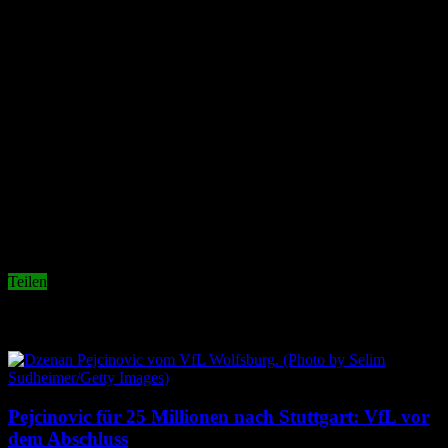
Es gibt einige Gründe, warum Spieler den Verein im Sommer
verlassen könnten:
Abwanderungsgedanken und Ausstiegsklauseln, Unzufriedenheit
oder mangelnde Qualität, nachlassende Leistungen aufgrund
fortschreitenden Alters, … beim VfL ist von allem etwas dabei.
Und so könnte der Umbruch im Sommer doch größer Ausfallen, als
bislang gedacht.
Was ist eure Meinung?
Auf welchen Positionen brauchen wir
Verstärkungen/Veränderungen?
Teilen
Related Articles
Pejcinovic für 25 Millionen nach Stuttgart: VfL vor
dem Abschluss