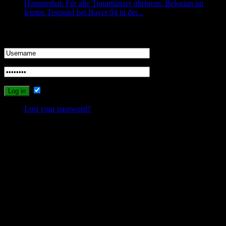
Hammerhai: Für alle Traumtänzer übrigens: Belocian im
letzten Testspiel bei Bayer 04 in der...
Login
Remember Me
Lost your password?
Probleme beim Schreiben oder Einloggen?
Sollte es durch die neuen Umstellungen des Systems zu Problemen
beim Schreiben, Einloggen oder Registrieren kommen, dann
schreibt mir bitte eine Email, und ich werde versuchen das Problem
zu lösen.