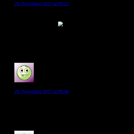
20. November 2017 at 09:23
Die Information war gratis….Lach
Too much Information
Ach Lenny,
sehr schön, ich liebe es, wenn man ab und an die eigene
Medizin serviert bekommt….
0
Wolfnat
20. November 2017 at 09:46
Ha Ha Ha. Genau mein Humor, am besten gefällt mir:
“Ich mein, guck dir den Gerhardt an: Der ist so durchn Wind,
der lief die ganze Zeit auf der rechten, statt der linken Seite
rum. “
0