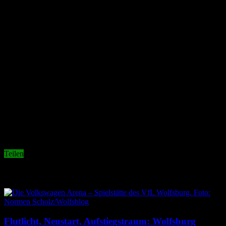
wenn er nicht für Schalke gewesen wäre. Da darf man sich bei
Tasmania Köln auch nicht beschweren, finde ich.
Ottmars Eisbonbons
Und was nehmen wir sonst noch mit aus diesem Fußball-
Wochenende? 1. Es ist erst November, aber auf der Tribüne hatte ich
jetzt schon Eisbonbons in der Unterhose. Nur, dass ihrs wisst. Diese
Information war gratis. 2. Ottmar Hitzfeld wird übernächste Woche
neuer Trainer in Dortmund. Sein Hund hat schon zwei Mal gebellt.
3. Max Kruse hat sich bei der Poker-WM prächtig erholt und kann
jetzt wieder beschwerdefrei und treffsicher Taxi fahren, wie ich
gesehen hab. 4. Schalke hat einen neuen Rekord aufgestellt. Man ist
so früh wie nie in der Saison schon Meister der Herzen.
In diesem Sinn: Bleibt geschmeidig!
Teilen
Related Articles
Flutlicht, Neustart, Aufstiegstraum: Wolfsburg