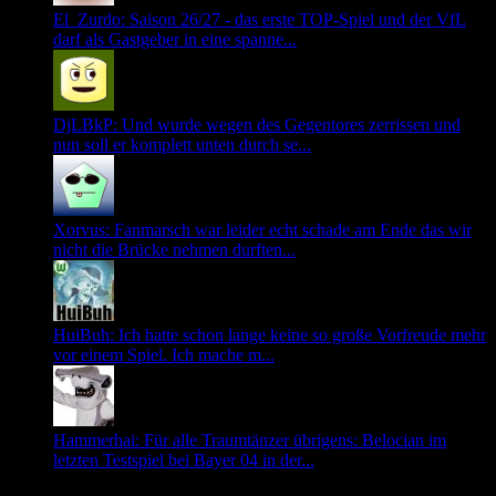
El_Zurdo: Saison 26/27 - das erste TOP-Spiel und der VfL
darf als Gastgeber in eine spanne...
DjLBkP: Und wurde wegen des Gegentores zerrissen und
nun soll er komplett unten durch se...
Xorvus: Fanmarsch war leider echt schade am Ende das wir
nicht die Brücke nehmen durften...
HuiBuh: Ich hatte schon lange keine so große Vorfreude mehr
vor einem Spiel. Ich mache m...
Hammerhai: Für alle Traumtänzer übrigens: Belocian im
letzten Testspiel bei Bayer 04 in der...