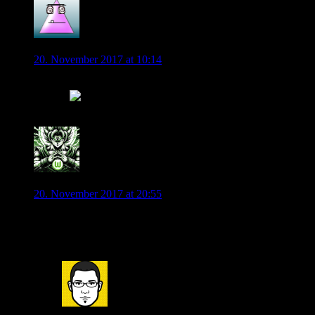
Noah Kraus
20. November 2017 at 10:14
Ech Cool geschrieben
Danke!
0
Andyice
20. November 2017 at 20:55
Made My Day…. Wieder einmal… Weiß gar nicht in
welchen Himmel ich Dich noch loben soll?!
0