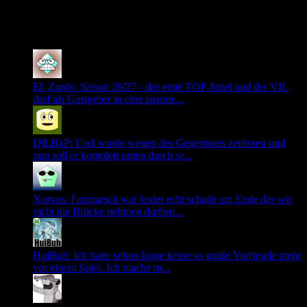
0
Neuste Kommentare
El_Zurdo: Saison 26/27 - das erste TOP-Spiel und der VfL
darf als Gastgeber in eine spanne...
DjLBkP: Und wurde wegen des Gegentores zerrissen und
nun soll er komplett unten durch se...
Xorvus: Fanmarsch war leider echt schade am Ende das wir
nicht die Brücke nehmen durften...
HuiBuh: Ich hatte schon lange keine so große Vorfreude mehr
vor einem Spiel. Ich mache m...