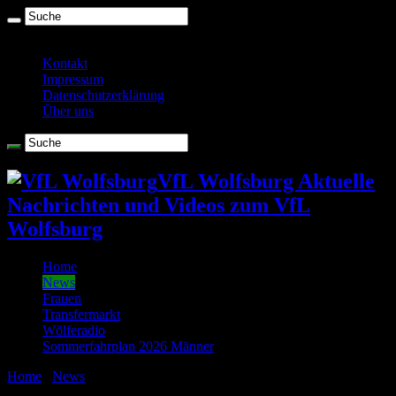
Samstag , August 8 2026
Kontakt
Impressum
Datenschutzerklärung
Über uns
VfL Wolfsburg Aktuelle
Nachrichten und Videos zum VfL
Wolfsburg
Home
News
Frauen
Transfermarkt
Wölferadio
Sommerfahrplan 2026 Männer
Home
/
News
/
Fingernägel beim Schrottwichteln