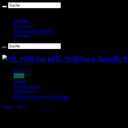
Samstag , August 8 2026
Kontakt
Impressum
Datenschutzerklärung
Über uns
VfL Wolfsburg Aktuelle N
Home
News
Frauen
Transfermarkt
Wölferadio
Sommerfahrplan 2026 Männer
Home
/
Blog
/
In eigener Sache: De-Bruyne-Berater nervt!
In eigener Sache: De-Bruyne-Berater nerv