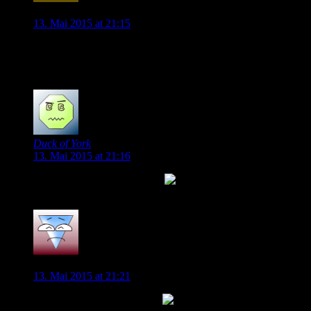
Lorenz
13. Mai 2015 at 21:15
Wow, super Zusammenfassung und Beurteilung der Situation.
Schön auch die objektive Beurteilung der aktuellen Leistung
0
Duck of York
13. Mai 2015 at 21:16
Wo ist der thumbs up button?
0
Martin
13. Mai 2015 at 21:21
Super! Genauso sieht es aus!