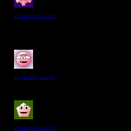
Lehre71
13. Mai 2015 at 21:51
Normen,
sehr gute Zusammenfassung.
Bin 100% deiner Meinung, dem ist nichts hinzu zu fügen.
0
fox36cv
13. Mai 2015 at 21:57
Briefmarke (60mile) drauf und ab geht’s! Firmino.und lukaku.
0
Lupus_45
13. Mai 2015 at 22:27