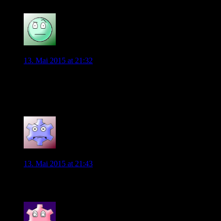
0
mr.olympier
13. Mai 2015 at 21:32
Ich sehe das total entspannt.
Weder Kevin de Bruyne, noch sein Berater nervt mich.
Wir haben eine gute Mannschaft. Und KDB ist Teil davon. Nic
0
Helmut Krüger
13. Mai 2015 at 21:43
Völlig meine Meinung. De Koster sollte schnellstens die Füße s
0