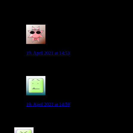
Falls Arnold ausfällt, haben wir keinen adäquaten Ersatz was d
Vranckx und Elvis kommen.
0
NikK
19. April 2021 at 14:53
Dass Elvis dauerhaft in Wolfsburg bleibt ist doch eher u
0
Kr1sto
19. April 2021 at 14:59
Das ist richtig, trotzdem steht er erstmal bei uns auf der M
0