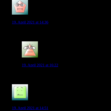
VFL45
19. April 2021 at 14:36
Die Bild schreibt, dass wir an Niklas Dorsch interessiert sein sol
0
Simpleball
19. April 2021 at 16:22
Der Sportbuzzer Artikel ist wirklich komisch. Wird hier
0
Kr1sto
19. April 2021 at 14:51