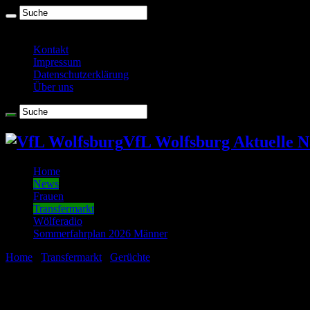
Sonntag , August 9 2026
Kontakt
Impressum
Datenschutzerklärung
Über uns
VfL Wolfsburg Aktuelle N
Home
News
Frauen
Transfermarkt
Wölferadio
Sommerfahrplan 2026 Männer
Home
/
Transfermarkt
/
Gerüchte
/
Niklas Dorsch nach Wolfsburg? VfL
Niklas Dorsch vom KAA Gent wird mit dem VfL Wolfsburg in Verbin