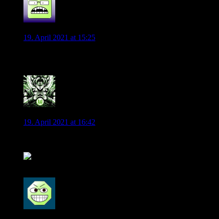
Sascha
19. April 2021 at 15:25
Ich fände Dorsch auch sehr interessant. Aber wir haben da doch
0
andyice
19. April 2021 at 16:42
Zum Thema Dorsch Mal ein gern gelesener Mythos hier im Bl
Fast schon eine Legende: VFL Wolfsburg, ein 6er?, geht imme
0
Henry