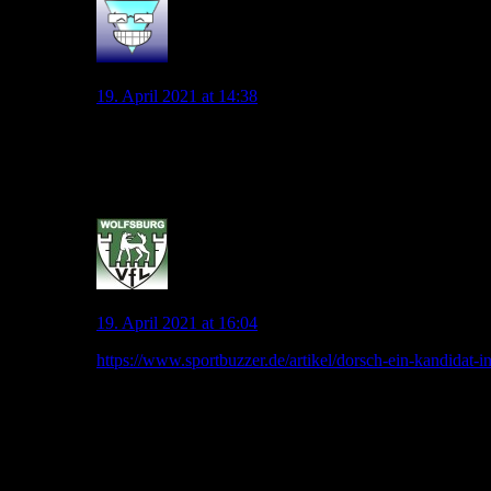
Malanda85
19. April 2021 at 14:38
Den hab ich schon letztes Jahr vorgeschlagen…gefällt mi
Und Platz wäre evtl. da, sollte Josh gehen. Muss man ab
0
jonny.pl
19. April 2021 at 16:04
https://www.sportbuzzer.de/artikel/dorsch-ein-kandidat-
Niklas Dorsch von KAA Gent wird mit dem VfL Wolfsbu
Wie die Bild berichtet, soll der VfL Interesse an Nik
Nationalspieler beim belgischen Erstligisten eine starke S