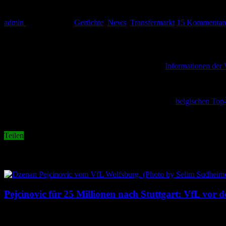
Niklas Dorsch nach Wolfsburg? VfL nicht i
admin
19. April 2021
Gerüchte
,
News
,
Transfermarkt
15 Kommentar
U21-Nationalspieler Niklas Dorsch wird mit dem VfL Wolfsburg in Ve
Die Bildzeitung hatte am Montag ein neues Gerücht aufgeworfen. Dem
später geht dem Gerücht bereits die Luft aus. Laut
Informationen der
Der VfL Wolfsburg ist im defensiven Mittelfeld, in dem sich Niklas D
Wölfen noch Kapitän Josuha Guilavogui und Yannick Gerhardt. Darü
Wolfsburg hat sich bereits Ende 2020 die Dienste des
belgischen Top
Die Wölfe suchen in erster Linie in der Offensive nach Verstärkunge
Teilen
Related Articles
Pejcinovic für 25 Millionen nach Stuttgart: VfL vor 
9. August 2026