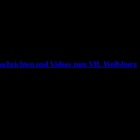
achrichten und Videos zum VfL Wolfsburg
 nicht interessiert
dung gebracht. (Foto: Imago)