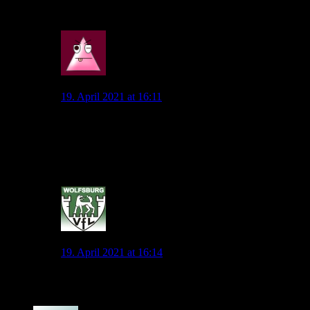
Finde im Artikel aber keine Aussage vom Verein dazu..?!
0
Wob_Supporter
19. April 2021 at 16:11
Daher mache ein Wechsel von Dorsch, der in der Jugend d
Sinn, hieß es auf Nachfrage vom Klub.
Kein Zitat aber man hat wohl wegen der Personalie gefra
0
jonny.pl
19. April 2021 at 16:14
Habe es überlesen, allerdings klingt es komisch, auf N
0