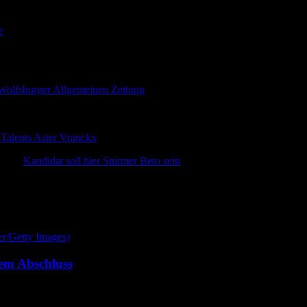
nteressiert
e
rbindung gebracht, doch an diesem Gerücht soll laut der Wolfsburger 
nach soll der VfL Wolfsburg an Mittelfeldspieler Niklas Dorsch von b
 Wolfsburger Allgemeinen Zeitung
soll an diesem Gerücht nichts dran se
orsch am wohlsten fühlt, ohnehin sehr gut aufgestellt. Neben Maximilia
ber hinaus können auch Ridle Baku und Elvis Rexbexei, der im Somme
-Talents Aster Vranckx
gesichert, der ebenfalls auf dieser Position zu Ha
n. Ein
Kandidat soll hier Stürmer Beto sein
, Shootingstar aus der portug
dem Abschluss