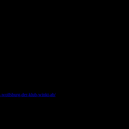
r gut!
warten.
in-wolfsburg-der-klub-winkt-ab/
rg in Verbindung gebracht. Doch an diesem Gerücht ist nach SPORT
las Dorsch von KAA Gent haben – nach SPORTBUZZER-Infos ist an diese
aison, aber im defensiven Mittelfeld ist der Wolfsburger Fußball-Bundesl