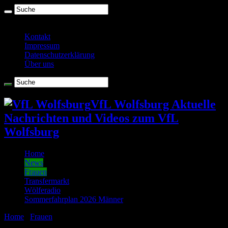
Sonntag , August 9 2026
Kontakt
Impressum
Datenschutzerklärung
Über uns
VfL Wolfsburg Aktuelle
Nachrichten und Videos zum VfL
Wolfsburg
Home
News
Frauen
Transfermarkt
Wölferadio
Sommerfahrplan 2026 Männer
Home
/
Frauen
/
Svenja Huth macht nach Rücktritt aus
Nationalmannschaft beim VfL weiter