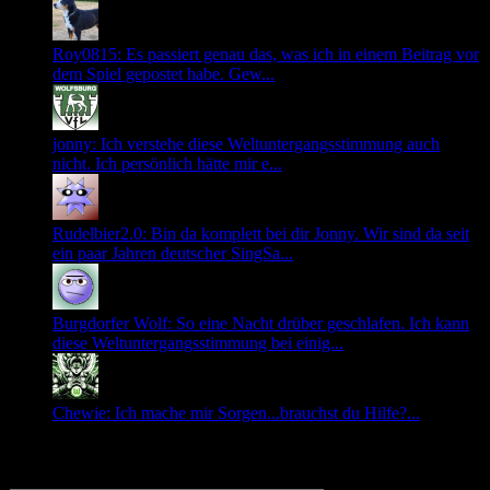
Roy0815: Es passiert genau das, was ich in einem Beitrag vor
dem Spiel gepostet habe. Gew...
jonny: Ich verstehe diese Weltuntergangsstimmung auch
nicht. Ich persönlich hätte mir e...
Rudelbier2.0: Bin da komplett bei dir Jonny. Wir sind da seit
ein paar Jahren deutscher SingSa...
Burgdorfer Wolf: So eine Nacht drüber geschlafen. Ich kann
diese Weltuntergangsstimmung bei einig...
Chewie: Ich mache mir Sorgen...brauchst du Hilfe?...
Login