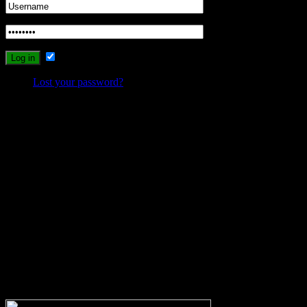
Remember Me
Lost your password?
Probleme beim Schreiben oder Einloggen?
Sollte es durch die neuen Umstellungen des Systems zu Problemen
beim Schreiben, Einloggen oder Registrieren kommen, dann
schreibt mir bitte eine Email, und ich werde versuchen das Problem
zu lösen.
wolfs-blog@web.de