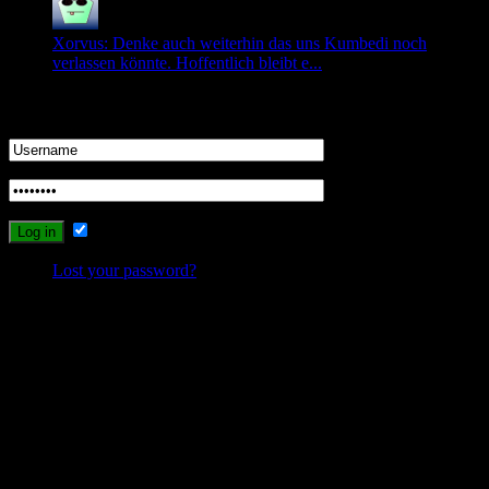
Xorvus: Denke auch weiterhin das uns Kumbedi noch
verlassen könnte. Hoffentlich bleibt e...
Login
Remember Me
Lost your password?
Probleme beim Schreiben oder Einloggen?
Sollte es durch die neuen Umstellungen des Systems zu Problemen
beim Schreiben, Einloggen oder Registrieren kommen, dann
schreibt mir bitte eine Email, und ich werde versuchen das Problem
zu lösen.