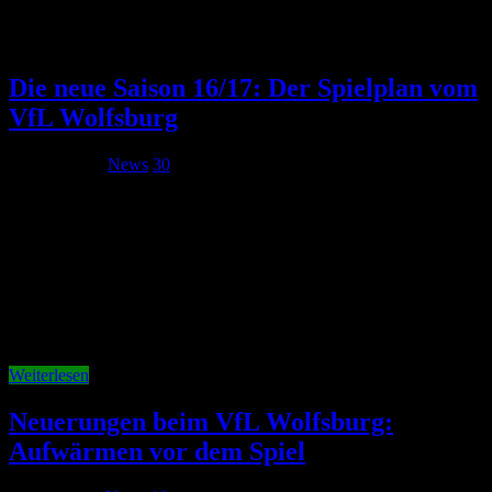
Tag Archives:
Stadion
Die neue Saison 16/17: Der Spielplan vom
VfL Wolfsburg
29. Juni 2016
News
30
Der Spielplan ist draußen. Der VfL Wolfsburg muss zuerst
auswärts antreten – gegen den FC Augsburg. Bayern München wird
als Deutscher Meister den Spieltag eröffnen. Gegner ist Werder
Bremen. hier die Übersicht der VfL-Spiele: Spieltag: Augsburg –
VfL Wolfsburg Spieltag: VfL Wolfsburg – 1. FC Köln Spieltag:
Hoffenheim – …
Weiterlesen
Neuerungen beim VfL Wolfsburg:
Aufwärmen vor dem Spiel