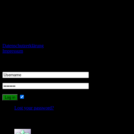
Fans von gegnerischen Mannschaften sind herzlich eingeladen
konstruktiv und mit einem gewissen Niveau kontrovers zu
diskutieren und zu streiten.
Informationen
Datenschutzerklärung
Impressum
Login
Remember Me
Lost your password?
Recent Comments