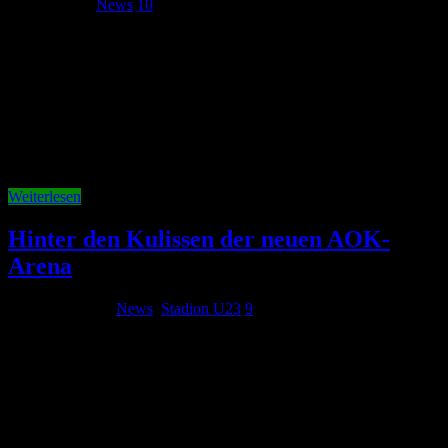
9. April 2016
News
10
Mit dem heutigen Spiel gegen Mainz 05 gibt es einige Neuerungen
beim VfL Wolfsburg. Fans können zukünftig auch lange vor dem
Spiel bereits am Stadion einiges erleben und eine perfekte
Einstimmung auf das Spiel genießen. Dazu wurde das kulinarische
Angebot stark vergrößert , eine Bühne für Live-Musik und
Interview-Gäste …
Weiterlesen
Hinter den Kulissen der neuen AOK-
Arena
3. Oktober 2014
News
,
Stadion U23
9
Der Wolfsblog hat neue Informationen über die AOK-Arena und
liefert einen kleinen Blick ins Innere des neuen Stadions: Als in
dieser Woche eine exklusive Führung im kleinen Kreis über das
neue Stadiongelände der entstehenden AOK-Arena stattfand, war