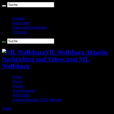
Sonntag , August 9 2026
Kontakt
Impressum
Datenschutzerklärung
Über uns
VfL Wolfsburg Aktuelle
Nachrichten und Videos zum VfL
Wolfsburg
Home
News
Frauen
Transfermarkt
Wölferadio
Sommerfahrplan 2026 Männer
Home
/
Tag Archives: Stadion