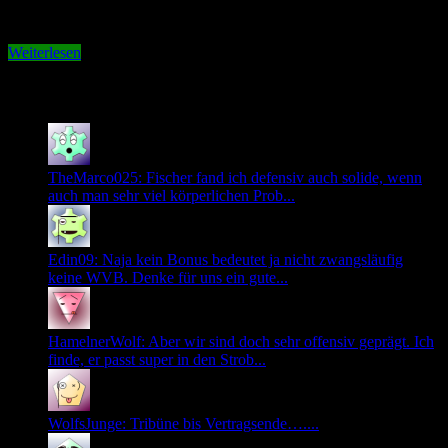
ein Mitglied des Wolfsblog Teams dabei und hat uns schöne Fotos
und …
Weiterlesen
Neuste Kommentare
TheMarco025: Fischer fand ich defensiv auch solide, wenn
auch man sehr viel körperlichen Prob...
Edin09: Naja kein Bonus bedeutet ja nicht zwangsläufig
keine WVB. Denke für uns ein gute...
HamelnerWolf: Aber wir sind doch sehr offensiv geprägt. Ich
finde, er passt super in den Strob...
WolfsJunge: Tribüne bis Vertragsende…....