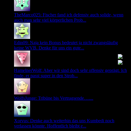
TheMarco025: Fischer fand ich defensiv auch solide, wenn
auch man sehr viel körperlichen Prob...
Edin09: Naja kein Bonus bedeutet ja nicht zwangsläufig
keine WVB. Denke für uns ein gute...
HamelnerWolf: Aber wir sind doch sehr offensiv geprägt. Ich
finde, er passt super in den Strob...
WolfsJunge: Tribüne bis Vertragsende…....
Xorvus: Denke auch weiterhin das uns Kumbedi noch
verlassen könnte. Hoffentlich bleibt e...