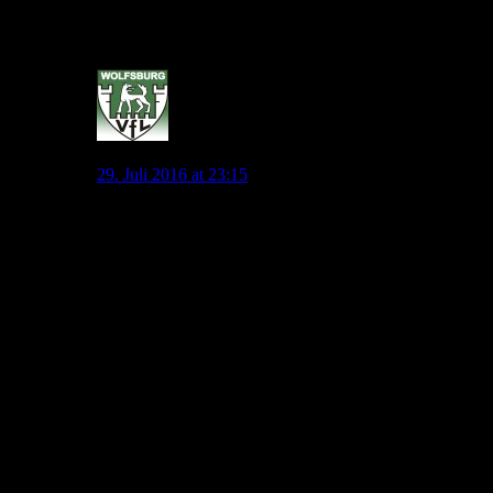
zwei Jahren sowie einer mannschaftlichen
Ausnahmesituation beruht?
0
jonny.pl
29. Juli 2016 at 23:15
Meinst du wirklich alle die drunter gepostet haben?
Meine Mutter macht leckeres Essen, bin da ein mal in
der Woche. Kann dich gerne mit einladen, ihr Essen ist
echt Weltklasse!
Zudem ist es lustig, wie du nur das Negative lesen
willst, es gibt durchaus auch positive Ansätze und
Kritiken… Ich teile aber in keinster Weise das Allofs in
den ersten beiden Jahres alles richtig gemacht hat, ein
Stürmer von Format ist immer noch nicht da und
gewisse Baustellen wurden meistens nicht geschlossen
obwohl sie bekannt waren. Keiner fordert top bzw
Weltklasse Spieler, jedoch gab es Möglichkeiten das
Sturmproblem zu lösen. Modeste wäre sicherlich
machbar gewesen…