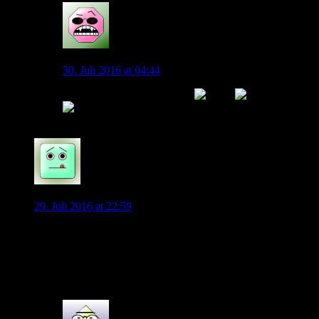
Der Wolf
30. Juli 2016 at 04:44
Hauptsache du kannst haten.
0
Cabmann
29. Juli 2016 at 22:59
Es wird immer gesagt das Bruma für Naldo gekommen ist.
Das ist absolut Falsch. Bruma sollte von Anfang an zusätzlich
kommen. Fakt ist das derzeit noch keinen Ersatz für Naldo
gibt.
0