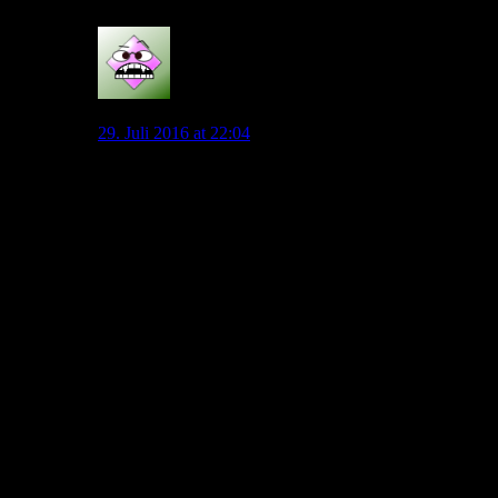
0
Lumpi
29. Juli 2016 at 22:04
Schau mal nach oben in den Artikel. Für die neue
Saison haben wir schon fünf Neuverpflichtungen. Im
Winter sind es sechs. Dazu der Nachwuchs, wo ja auch
einige Spieler einen Profivertrag unterschrieben haben,
mit im Trainingslager waren und auch bei den Profis
mittrainieren werden.
Ich denke, alle wollen immer gerne, dass Spieler wie
Putaro oder Seguin mal eine Chance bekommen.
Wenn wir jetzt noch 4-5 neue Spieler holen würden,
dann hätten alle jungen Spieler wieder keine Chance.
Ich weiß nicht, wie sich das einige immer vorstellen.
Am Ende können nur 11 Spieler auf dem Platz stehen.
Dafür sind doch jetzt schon genug Spieler da.
Einen neuen Stürmer wird es noch geben. Da bin ich