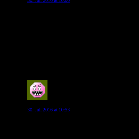
30. Juli 2016 at 10:00
Lieber Peter, mit einigen hier kann man nicht
diskutieren. Selbst wenn du mit Argumenten
kommst,kommt nur sowass wie ” ich finde trotzdem
das Allofs versagt hat ” .Aber an den Daumen hoch
sieht man, das es sich hier um ca. 5-6 Leute handelt.
Diese schreiben hier täglich das gleiche,deswegen
kommt es einem so vor, alles wäre alles schlecht. Die
Leute die das anders sehen lesen nur mit und tippen mal
auf den Daumen hoch. Am 31.08 sind wir schon ein
bißchen schlauer. Und am Ende der Saison erst
recht……
0
Exilniedersachse
30. Juli 2016 at 10:53
Lieber Peter
Hast du die letzte Saison gesehen? Die Aussagen von
KA und DH gehört?
Und die Leute, die letzte Saison von keinem Grund zur