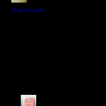
Heinz
29. Juli 2016 at 21:44
Um mal auf die Frage einzugehen, ich hätte mir eigentlich
schon einen größeren Umbruch vorgestellt. Und zwar nicht,
weil ich hier unbedingt noch 3, 4 oder 5 Top-Transfers sehen
will, sondern eher, weil ich mit ebenso vielen Abgängen
gerechnet hatte.
Dost, Kruse, Gustavo und Rodriguez wollten doch unbedingt
weg. Jetzt liest man, dass Benaglio noch dazu kommen
könnte. Und Knoche sehe ich auch noch nicht so sicher.
Und zu Caligiuri und Vieirinha gab es auch schon Gerüchte.
Ich denke, da kann unter Umständen noch einiges passieren
und dann bräuchten wir natürlich auch Ersatz.
Das würde dann logischerweise bedeuten, dass wir noch um
die 3-5 Zu- und Abgänge sehen könnten. Über einen Monat
hat Allofs noch Zeit.
0