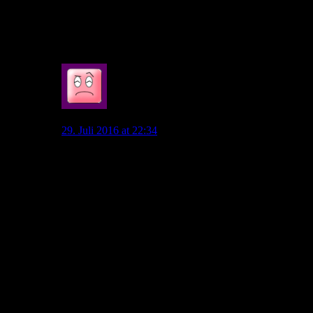
nonchalant über die falschen Prognosen hinweg?
Ich werde aufpassen und “den Finger ggf. in die Wunde
legen”.
0
Zwetschge
29. Juli 2016 at 22:34
Mein Gott dann hatte man halt eine Fehleinschätzung.
Jeder hier mutmaßt doch nur und man diskutiert über
einzelne Ansätze. Manch einer wird persönlich andere
bleiben sachlich.
Letztendlich sind wir alle Fans des VfL und ich bin mir
sicher dass sich niemand gegen einen souveränen
dritten Platz beschweren würde.
Manche sind pessimistisch, manche realistisch und
andere optimistisch.
Ich schraube Lieber meine Erwartungen runter und
schaue nüchtern aufs Geschehen. Als ich letzten
Sommer schrieb dass die EL schwer erreichbar sein