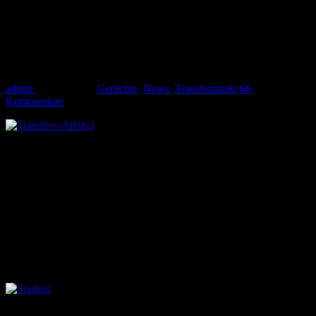
In einem Monat schließt das
Transferfenster
admin
29. Juli 2016
Gerüchte
,
News
,
Transfermarkt
66
Kommentare
Während das Transferfenster in der Mongolei nur noch bis morgen
geöffnet hat, können die Bundesligisten noch gut einen Monat ihr
Teams verstärken. Genauer gesagt sind es noch 33 Tage, die die
Manager noch Zeit haben sich ihre Wunschspieler zu angeln oder
auch Spieler abzugeben.
Kurz vor diesem Stichtag am 31. August ( 0 Uhr) startet die
Bundesliga in ihre neue Saison. Am Freitag, den 26. August
eröffnen der FC Bayern München und Werder Bremen die Spielzeit
2016/2017.
Bislang hat der VfL Wolfsburg fünf neue Spieler verpflichtet: