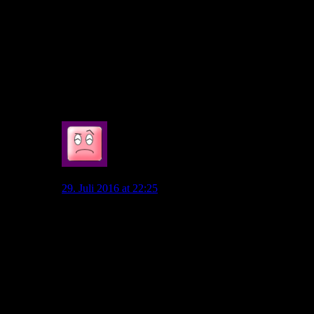
mir sicher. Und wenn darüber hinaus noch weitere
Spieler gehen, zb Dost, Kruse und/oder Rodriguez,
dann würde Allofs auch reagieren und diese Ersetzen.
Diego1953 hat es gut gesagt, bislang ist die
Transferphase positiv verlaufen und wenn noch der
erhoffte Topstürmer kommt, dann sollten wir eine
schlagkräftige Truppe für die neue Saison haben.
0
Zwetschge
29. Juli 2016 at 22:25
Ein RA oder IV würde Seguin und Putaro aber nicht
zwingend die Chancen nehmen zu spielen.
2-3 neue wären halt echt nötig, Stürmer , RA und IV
und man könnte die EL anvisieren, aber wie man beim
aktuellen Kader von der CL träumen kann (Allofs,
einige Fans in der Zeitung und diversen Foren) ist mir
unklar.
Im Sturm gibt es sicher Spieler die machbar wären,
würde man sie auf dem Radar haben. Als ob