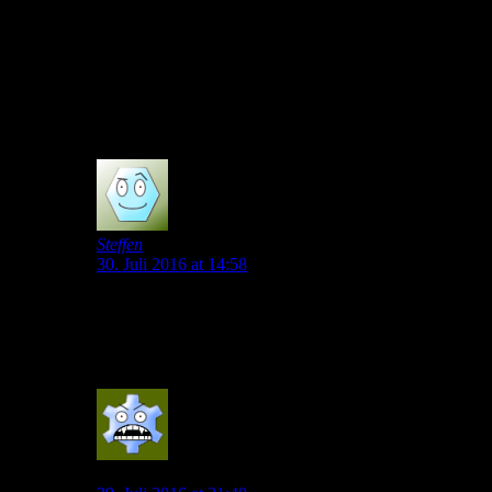
groß absahnen und sich zurücklehnen.
Darüber hinaus würde er auch nie den VfL in
Erwägung ziehen. Dafür ist er ein zu großer Star und
wir könnten ihm nicht mal einen internationalen
Wettbewerb bieten.
0
Steffen
30. Juli 2016 at 14:58
Wäre totaler Schwachsinn, auf der 6 sind wir total gut
besetzt und Schweini ist auch nicht mehr der, der er mal
war!!!!!!
0
vfl-fan