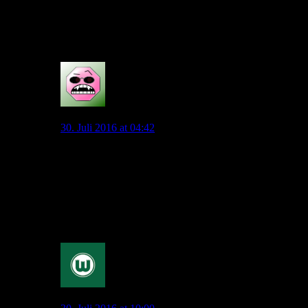
Allofs hat aber auch gut verkauft und das wohl
maximale zum jeweiligen Zeitpunkt herausgeholt…
0
Der Wolf
30. Juli 2016 at 04:42
Dann fehlen halt 3 Spieler (IV,RA, ST), die dann die
Laufwege noch nicht kennen. Wichtiger ist doch, dass
dann wenigstens die anderen 8 Spieler in der Startelf
die Laufwege kennen und benutzen oder soll man jetzt
warten, mit dem Training bis die
gesuchten/gewünschten Spieler da sind?
0
wobcom