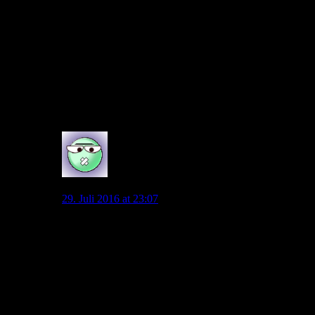
Transferperiode offen angesprochen. Deshalb ist es
wichtig,das der Kader so schnell wie möglich fest steht.
Spätestens zum Start des 2. Trainingslagers muss der
Kader komplett sein und wenn bis dahin kein weiterer
Spieler verpflichtet wurde, dann können wir davon
ausgehen, das kein neuer Spieler mehr kommt. Ich lass
mich gerne von Klaus mit guten Transfer überraschen.
Djilobodji, Promes, Mandzukic
0
Peter M.
29. Juli 2016 at 23:07
Danke, eure Antworten sagen eigentlich schon alles.
Macht ihr das im privaten Leben eigentlich auch so?
Jeden Mittag, wenn ihr euch nach der Schule bei eurer
Mutter an den Tisch zum Mittagessen setzt, erst einmal
sagen: Das schmeckt bestimmt eh wieder beschissen.
Woher eigentlich diese Vorverurteilung? Ihr tut ja
gerade so, als wenn es mit Allofs die letzten 10 Jahre