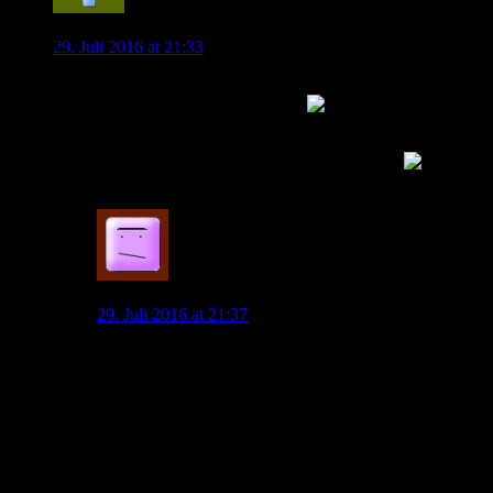
vfl-fan
29. Juli 2016 at 21:33
Wisst ihr, auf welches Gerücht ich warte? Bastian
Schweinsteiger zum VfL Wolfsburg
Wenn Schweinsteiger schon Schalke angeboten worden sein
soll, dann ist es bis zum VfL Wolfsburg nicht weit
0
Allofs.Klaus
29. Juli 2016 at 21:37
Gott bewahre. Der Mann ist schon lange über seinem
Zenit. Seine Begründung zum
Nationalmannschaftsabschied sagt eigentlich alles aus:
Wer Weltmeister wurde, der hat das Größte schon
erlebt. Oder so ähnlich.
So einer könnte sich beim VfL Wolfsburg nicht mehr
motivieren. Für was auch? Der würde hier noch mal