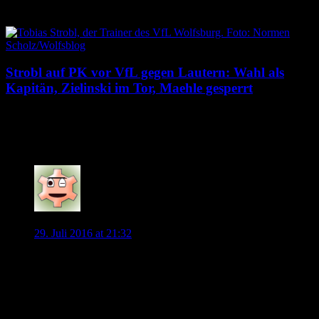
6. August 2026
Strobl auf PK vor VfL gegen Lautern: Wahl als
Kapitän, Zielinski im Tor, Maehle gesperrt
6. August 2026
66 Kommentare
fussballgott_21
29. Juli 2016 at 21:32
So, nach langer Zeit des Lesens einmal ein Beitrag von mir:
Ich hätte kein Problem damit, eine Mannschaft ohne große
Stars zu sehen, die mit Leidenschaft für den VfL spielt. Und
wenn es nur um Platz 8-12 geht, ist das halt so.