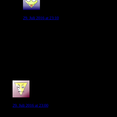
PaliWob
29. Juli 2016 at 23:10
Genau das ist meine Kritik. Der fehlende Spieler in der
IV, der eigentlich schon kommen sollte.Im Winter hat
man Klose abgegeben und keinen Ersatz geholt. Nun
ist Naldo noch weg und auch da hat man wieder keinen
neuen IV geholt. Es fehlt immer noch 1 guter Mann für
die IV. Wenn das so ausartet, wie die Stürmer Suche. na
dann Gute Nacht. Das kann doch alles nicht so schwer
sein. ein Blick nach Gladbach genügt. Viele junge
Leute, vor allem in der IV. Diese Saison mal wieder
gute Arbeit von Max Eberl.
0
Ti Mo
29. Juli 2016 at 23:00
Mal was zu Kruse, seid ihr euch sicher das er gehen