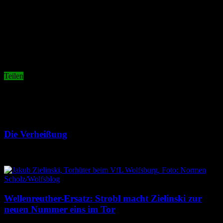
Ein weiterer Stürmer ist von Klaus Allofs angekündigt. Reichen
diese Neuverpflichtungen eurer Meinung nach aus? Oder würdet ihr
gerne einen größeren Umbruch sehen?
[polldaddy poll=9485735]
Teilen
Related Articles
Die Verheißung
7. August 2026
Wellenreuther-Ersatz: Strobl macht Zielinski zur
neuen Nummer eins im Tor