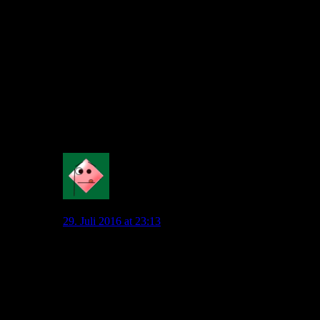
falsch gelaufen wäre. Allofs hat die ersten beide Jahre
hervorragend gearbeitet und den VfL zu neuen
Erfolgen verholfen und nur im letzten Jahr hat es
einmal bei zwei Spielern nicht ganz so geklappt, wie ihr
euch das gedacht habt und schon wird so getan, als
wenn es ein immer wiederkehrender Fehler seit Jahren
wäre.
Ich finde das paradox. Ich habe dafür kein Verständnis.
So geht man nicht mit Menschen um.
0
Mahatma_Pech
29. Juli 2016 at 23:13
Den Ansatz dr Diskussion hatten wir in Normans
Thread von gestern. Schau doch mal da nach und lies
es, dann kennst du zumindest unsere Meinungen.
Aber kurz gesagt: Was interessiert mich der Erfolg von
vor über einem Jahr, welcher auf einem kader von vor