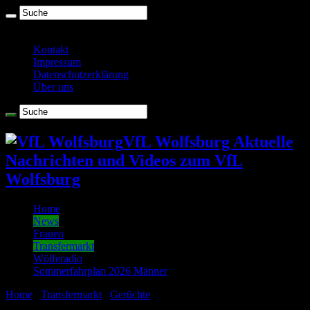
Freitag , August 7 2026
Kontakt
Impressum
Datenschutzerklärung
Über uns
VfL Wolfsburg Aktuelle
Nachrichten und Videos zum VfL
Wolfsburg
Home
News
Frauen
Transfermarkt
Wölferadio
Sommerfahrplan 2026 Männer
Home
/
Transfermarkt
/
Gerüchte
/
In einem Monat schließt das
Transferfenster