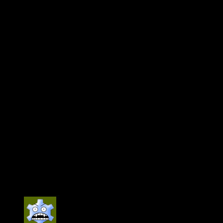
Damit kommen wir zu meinem Problem: Klaus Allofs.
Er redet mal wieder von CL und weckt so Erwartungen,
welcher der Kader (derzeit) mMn nicht annähernd erreichen
kann.
Schwachstellen im Kader werden seit 4 Jahren nicht behoben.
Es kann doch nicht so schwer sein, einen Stürmer zu finden!
Kaliber wie zB Modeste wären sogar schon ein Upgrade.
Im rechten Mittelfeld und in der IV hapert es auch noch
gewaltig.
Von der angekündigten Erneuerung des Kaders meilenweit
entfernt.
Kruse usw. dürfen immer noch spielen? Ist wohl auch Sache
des Trainers, aber von D. Hecking möchte ich jetzt gar nicht
erst anfangen….
Die beiden haben Riesenglück, dass die lokale Presse so
zurück haltend agiert und es keine kritischen Artikel gibt!!
0