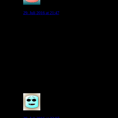
Lapsus
29. Juli 2016 at 21:47
Ich denke das ehrlicherweise auch.
Denn ein Satz von Allofs geht mir die ganze Zeit nicht
aus dem Kopf: Viele werden sich noch darüber
wundern, was in der Transferphase passiert. Das ist
jetzt nicht wortwörtlich, aber so ähnlich wurde das
gesagt. Das ist doch mal eine starke Aussage.
Und ein weiterer Satz von Allofs: Wir haben viele
Möglichkeiten. Das klingt ebenfalls danach, als wenn
ihm da noch einiges vorschwebt.
An nur noch eine Neuverpflichtung im Sturm kann ich
deshalb nicht glauben.
0
Lupinho