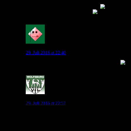
wird, wurde ich auch ausgepfiffen. Dass hier ist das
erste mal , dass ich sage “ich wusste es”
muss man
hinterher *eigentlich* nicht machen
0
Mahatma_Pech
29. Juli 2016 at 22:40
Noch nie von dir gelesen, aber bitte vergiß es nicht
0
jonny.pl
29. Juli 2016 at 22:57
Ich glaube am Ende liegt man lieber falsch als das sich
das bewahrheitet was man vermutet…
Dann gibt man auch gerne zu das man falsch lag, dass