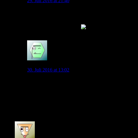
29. Juli 2016 at 21:40
Der Meinung bin ich natürlich auch.
Ich sagte ja nur, ich glaube, dass irgendwo bald so ein
Gerücht auftauchen könnte
0
Tanqueray
30. Juli 2016 at 13:02
Grenzt man die Motivationsfrage aus, wäre er schon ein
Spieler der und enorm gut tun würde. Wir haben nach
wie vor nur einen spielstarken ZM, wobei Arnold eher
balancierend agiert. Ein ZM Spielmacher der
Ballkontakte sammelt alá Kroos würde uns ein gutes
Stück voranbringen. Ein Baier kann das auch…
0