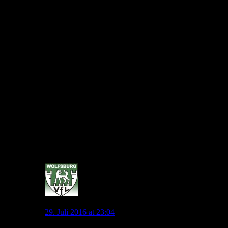
wird/muss?
Ich sehe das nämlich etwas anders. Ich halte ihn für einen
guten Stürmer – der ja auch nicht schlecht bei uns gespielt hat
– außerdem läuft er viel und hat eine gewisse Präsenz auf den
Fall.
Klar schweben immer diese “Vorfälle” hinter ihm her (halte
das alles für lapalien) aber ihn deshalb fallen lassen? Ein
Verein wie der VfL sollte seine Spieler schützen! Er hat
schließlich niemandem was getan. Andere Vereine (Bayern)
stehen sogar bei Straftaten hinter ihren Jungs. (Hoeneß ,
Breno). Auch von uns Fans würde ich mal eine
Stellungnahme erwarten und auch ein statement – Pro
Kruse!?.
Er selber hat ja soweit ich weiß nicht großartig auf ein
Wechsel gedrängt.
Ich persönlich hoffe immer noch das er bleibt!
0
jonny.pl
29. Juli 2016 at 23:04