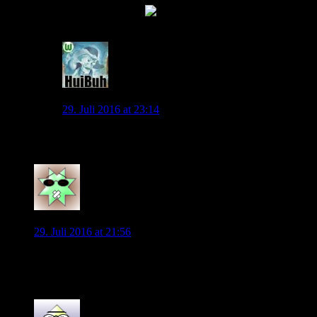
Gute Nacht, VfL!
0
HuiBuh
29. Juli 2016 at 23:14
++ Niveaualarm ++
0
Kishido
29. Juli 2016 at 21:56
Vielleicht sollen wir uns auch wundern, dass wir keinen mehr
holen…
0