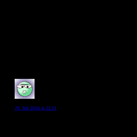
——Gerhardt——–Arnold—
————–Gustavo/Guilavogui
Riro(?)–(?)——Bruma–Träsch/Jung/V8
————Casteels/Benaglio
Würde meiner Ansicht nach mehr Sinn machen als ein
3-5-2.
Brekalo und Mayoral und Co kann man sicher nicht als
S11 Kandidaten gerade für den Anfang einplanen, am
ehesten noch Mayoral wegen seiner Profi Erfahrung.
Mal sehen , welche der ” vielen Möglichkeiten ” Allofs
noch an Land ziehen kann. Wenn keiner kommt würde
es mich jedenfalls nicht so sehr überraschen.
0
Peter M.
29. Juli 2016 at 22:31
Mal eine Frage an die Panikmacher.
Was sagt ihr, wenn eure Prognosen, dass sich bis zum 31.
August nichts mehr tun wird, sich als falsch herausstellen?
Entschuldigt ihr euch dann? Oder geht ihr da einfach so ganz