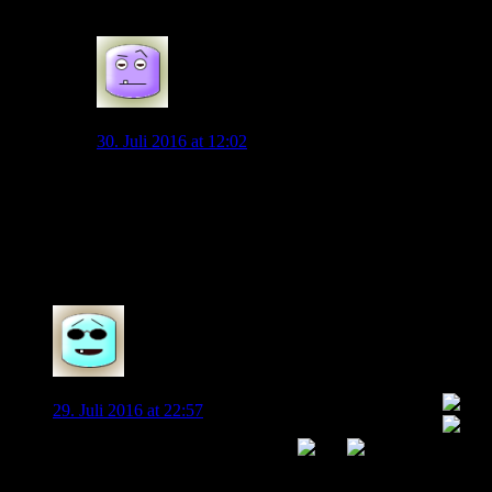
0
Spaßsucher
30. Juli 2016 at 12:02
Das viele Langzeituser hier nicht mehr mitdiskutieren
mögen, liegt auch an solchen Pauschalisierungen:
“und hier laufen alle naiv wie die Lemminge hinterher
und denken, ach lassen wir sie es nochmal
versuchen…”
0
Lupinho
29. Juli 2016 at 22:57
Hauptsache, die Sonnenbrille sitzt!
0