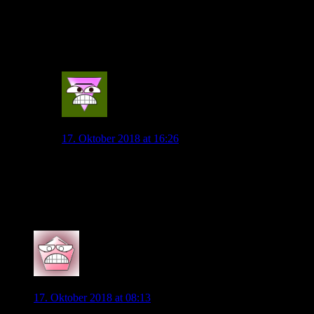
volle Vertrauen von Jogi.
Bei ManCity hat Ihn Pep sich mal vorgenommen,
rausgenommen und viel mit Ihm gesprochen. Ihm das
alles vor Augen geführt und langsam läuft es wieder…!
0
VfLCorinthians
17. Oktober 2018 at 16:26
Sehe ich auch so, aber was soll der Trainer machen
wenn der Spieler mit so einer Einstellung seinen Beruf
nachgeht? Das ist ja nicht nur Löw, das kritisiert jeder
bei ihm, Guardiola, auch seine eigenen Mitspielern!
0
südwolf
17. Oktober 2018 at 08:13