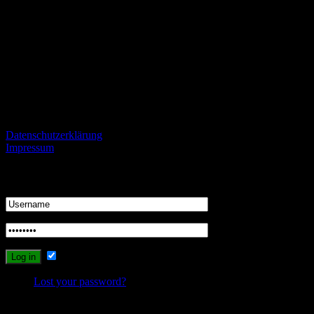
Alle Fans des VfL, aber auch kritische Beobachter des Vereins und
Fans von gegnerischen Mannschaften sind herzlich eingeladen
konstruktiv und mit einem gewissen Niveau kontrovers zu
diskutieren und zu streiten.
Informationen
Datenschutzerklärung
Impressum
Login
Remember Me
Lost your password?
Recent Comments