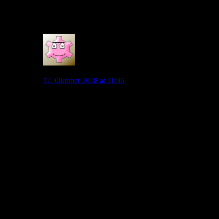
Klatsche kriegen, anders wird man Löw nicht
rausschmeißen.
0
net-zwerg
17. Oktober 2018 at 11:06
Ein 2.Liga Spieler hat in der NAtionalmannschaft
nichts zu suchen? Also geht es nicht nach Leistung,
sondern nach Ligazugehörigkeit? Und wenn wir soweit
sind, vielleicht sollten wir auch die Spieler der
Mannschaften, die einen 2stelligen Bundesligaplatz
haben aus der Nationalmannschaft schmeissen. Ich
finde die Behauptung schon etwas irritierend. Du
erinnerst dich doch bestimmt an die Saison 2006/2007
(zur Erinnerung Juventus Turin musste
Zwangsabsteigen). Also 2.italienische Liga. Kurze
Aufzählung der Spieler, die damals bei Juventus Turin
spielten: Buffon, del Piero, Camoranesi, Trezeguet.
Alles Spieler, die deiner Meinung nach nichts in der
Nationalmannschaft zu suchen haben. Hector ist ein