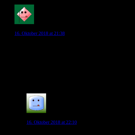
0
Mahatma_Pech
16. Oktober 2018 at 21:38
Gutes Spiel bislang.
Aber irgendwie gefällt mir der Kommentator gar nicht. Den
Pfiff zum Elfmeter kommentiert er erst gar nicht und
zweifelhaft war dann höchstens seine Schlussfolgerung. Der
Arm verhindert schließlich die Flanke…
Werner wieder mit vielen technischen Mängeln.
0
schwabenwolf
16. Oktober 2018 at 22:10
Ich finde ihn super. Der feiert richtig mit. Schreit beim