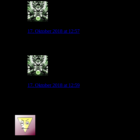
Andyice
17. Oktober 2018 at 12:57
Ähm Stan, WM hast Du aber schon verfolgt?
0
Andyice
17. Oktober 2018 at 12:59
Die Engländer nicht zu vergessen.
Da wächst wirklich etwas zusammen…
0
Ti Mo