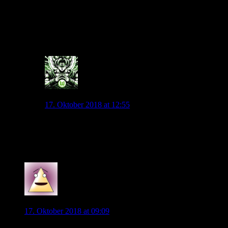
Wieso?
Weil persönliche Differenzen wichtiger sind als das Wohl der
Nationalmannschaft.
0
Andyice
17. Oktober 2018 at 12:55
Wenn Sammer den Job machen sollte, dann ist Bierhoff
eh weg.
Grindel ist Politiker, der windet sich durch…
0
Stan
17. Oktober 2018 at 09:09