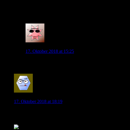
Würde auch hingehen, aber alleine ist auch doof, wenn
keiner spontan Zeit hat. Hoffe alle sehen ein tolles
Spiel, übertragen wird es ja wahrscheinlich nicht, oder?
0
NikK
17. Oktober 2018 at 15:25
Das Spiel wird auf Sport 1 übertragen.
0
Schniepel
17. Oktober 2018 at 18:19
Off Topic:
Naldo verlängert erneut bei S04.
Tut irgendwie ein wenig weh, diesen Artikel zu lesen…