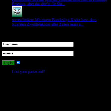
Ersetzen, aber das dürfte für Shi...
westschinken: Mit einem Bundesliga-Kader bzw. dem
teuersten Zweitligakader aller Zeiten muss e...
Login
Remember Me
Lost your password?
Probleme beim Schreiben oder Einloggen?
Sollte es durch die neuen Umstellungen des Systems zu Problemen
beim Schreiben, Einloggen oder Registrieren kommen, dann
schreibt mir bitte eine Email, und ich werde versuchen das Problem