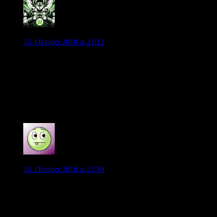
Andyice
16. Oktober 2018 at 21:12
Wasn da los?
Ist das DIE MANNSCHAFT da in den weißen Trikots?
Speed im Sturm?! Koan Müller auf dem Platz?
Ich bin zutiefst verwirrt?
Ist der Kloppo am anderen Ende des Headsets vom Co
Trainer?!
0
wolfnat
16. Oktober 2018 at 21:19
Ist jetzt nicht so schlecht, was wir da zu sehen bekommen.
Sogar endlich mit Tempo, könnte sogar schon 0:2 stehen,
wenn Sane nicht der Mut verlassen hätte.