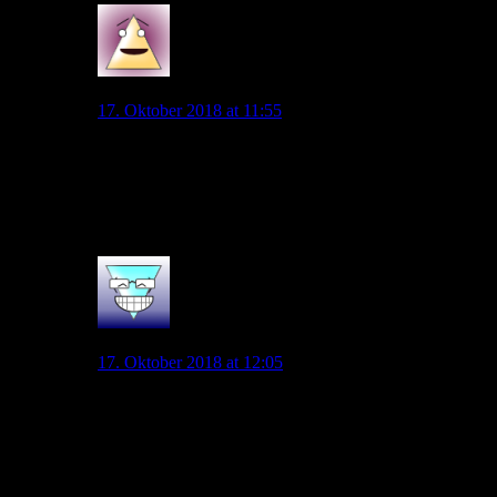
Stan
17. Oktober 2018 at 11:55
…würde ich auch so sehen, wobei Giroud auch schon
seine “lichten” Momente hat.
Würde die Mannschaft mal gern gegen die Kroaten
oder Belgien sehen.
0
Malanda85
17. Oktober 2018 at 12:05
Belgien ist eher ne Kombinations-Konter-Mannschaft.
Hinten die Stabilität ist ihnen zwar auch wichtig, aber
nicht so sehr wie den Franzosen. Sie spielen lieber
offensiver als stabil zu sein. Vorne können sie stark
kontern, aber sie können auch aus dem Ballbesitz