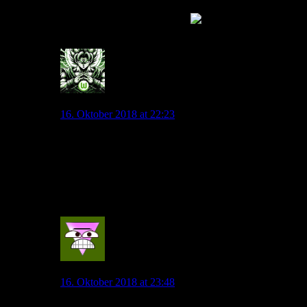
1:1 Boom und eben bei Gnabrys Schuß: Jawohl. Ist
doch schön wenn er Spaß hat
0
Andyice
16. Oktober 2018 at 22:23
Seine technischen Mängel wenigstens genauso wie bei
Werner offensichtlich… (!)
Upps… Okay.
Marke: Nicht schlecht gespielt, aber trotzdem ohne
Punkte nach Hause…
0
VfLCorinthians
16. Oktober 2018 at 23:48
Der Kommetator gibt den Spielern mMn zu viele