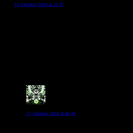
16. Oktober 2018 at 23:37
Unglaublich wie unkonzentriert Leroy Sané ist!!
Immer in den entscheidenden Momenten unterlaufen ihm
krasse technische Fehler!
Arnold hat recht, den deutschen Spieler mangelnt es an
Persönlichkeit, an Spiellust, Sané hat alle Anlagen um ein
weltklasse Spieler zu werden, mit dieser Einstellung wird’s
aber schwer!
Es wäre für den deutschen Fußball sehr schade, wenn ein so
talentierten Spieler sein Potential wegen mangelnder
Einstellung nicht auschöpfen kann.
0
Andyice
17. Oktober 2018 at 06:10
Denke bei Sane ist es gerade in der Nationalmannschaft
auch ne Kopfsache bzw. spürt er da irgendwie nicht das