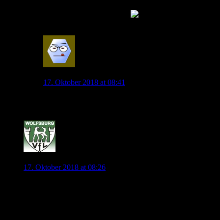
Dieser Kopfball aus 11 Metern zum 1:1, also ich sag mal:
Manuel Neuer hätte den gehalten!
0
Schniepel
17. Oktober 2018 at 08:41
Neuer braucht mal ´ne Pause. Ein Neuer gehört ins Tor!
0
jonny.pl
17. Oktober 2018 at 08:26
Ich wäre ja dafür, dass Sammer den Posten von Löw
übernimmt.
Allerdings gibt es da noch einen Bierhoff und einen Grindel,
es würde also nie dazu kommen mit diesen Personen.