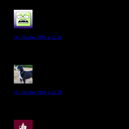
0
Sascha
16. Oktober 2018 at 22:26
Sowohl der deutsche als auch dieser Elfmeter waren in
meinen Augen keiner.
0
roy0815
16. Oktober 2018 at 22:38
Na bitte, die Zwangsschwarzseher hatten schon Schweiß auf
der Stirn…
0