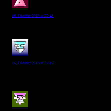
Wob_Supporter
16. Oktober 2018 at 22:41
Zu wenig zum leben , zu viel zum sterben. Das Spiel war
zwar verbessert aber am Ende leider wieder ohne zählbares.
0
Malanda85
16. Oktober 2018 at 22:46
Die Konter haben wir leider zu schlecht ausgespielt. Das 1:1
von Griezmann war top gemacht, der Elfer für Frankreich war
natürlich keiner, Hummels macht da kein Foul.
0
VfLCorinthians