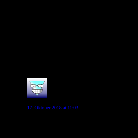
War ein ordentliches Spiel.
Die Jungs haben mMn nahe an ihren 100% gespielt. Mehr
geht da aber momentan nicht. Wichtig war es Süle für den
nicht fitten Boateng spielen zu lassen, das hat hinten doch viel
mehr Sicherheit gebracht.
Sane hat viel Alarm gemacht – war nicht alles Gold, aber
definitiv die bessere Wahl als ein Müller im Moment.
Insgesamt kann man zufrieden sein – kann so weiter gehen.
Wenn wir am Samstag mit einer ähnlich engagierten Leistung
gegen die Bayern verlieren ist alles gut.
0
Malanda85
17. Oktober 2018 at 11:03
Neuer war ok, konnte bei den Gegentoren nichts
machen.
Kehrer war defensiv ok, nach vorne aber viel zu
unpräzise und fahrig, war offensiv schlecht.