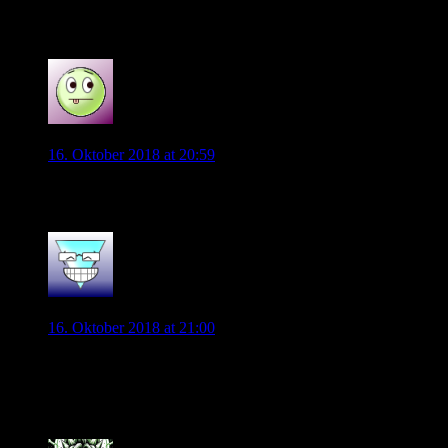
wird’s was!!
0
wolfnat
16. Oktober 2018 at 20:59
Yes. Schön.
0
Malanda85
16. Oktober 2018 at 21:00
Vorne ist Speed mit Werner, Sane und Gnabry…
Kroos verwandelt den Elfer…0:1!
0