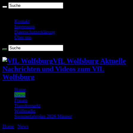
Sonntag , August 9 2026
Kontakt
Impressum
Datenschutzerklärung
Über uns
VfL Wolfsburg Aktuelle
Nachrichten und Videos zum VfL
Wolfsburg
Home
News
Frauen
Transfermarkt
Wölferadio
Sommerfahrplan 2026 Männer
Home
/
News
/
Löws Schicksalsspiel? Frankreich gegen
Deutschland