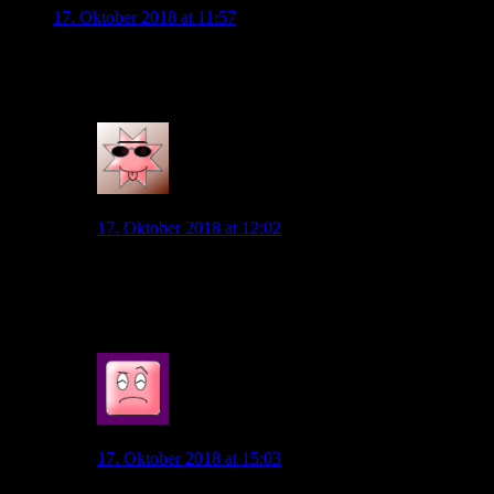
17. Oktober 2018 at 11:57
Gibt es für heute CL Damen Tickets?
Online ist alles Rot
0
NikK
17. Oktober 2018 at 12:02
Ich würde mal auf die Tageskasse tippen. Dass es am
Spieltag online nichts mehr zu kaufen gibt, ist ja
normal. „Ausverkauft“ steht zumindest nirgends.
0
Zwetschge
17. Oktober 2018 at 15:03