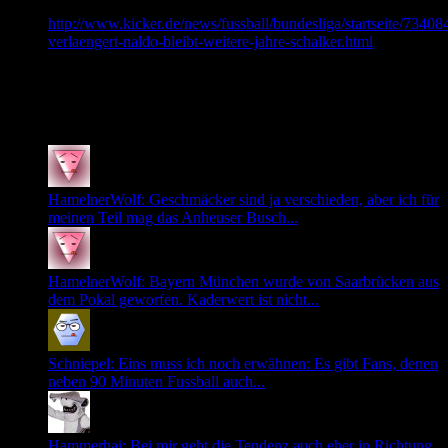
http://www.kicker.de/news/fussball/bundesliga/startseite/73408
verlaengert-naldo-bleibt-weitere-jahre-schalker.html
0
Neuste Kommentare
HamelnerWolf: Geschmäcker sind ja verschieden, aber ich für
meinen Teil mag das Anheuser Busch...
HamelnerWolf: Bayern München wurde von Saarbrücken aus
dem Pokal geworfen. Kaderwert ist nicht...
Schniepel: Eins muss ich noch erwähnen: Es gibt Fans, denen
neben 90 Minuten Fussball auch...
Hammerhai: Bei mir geht die Tendenz auch eher in Richtung