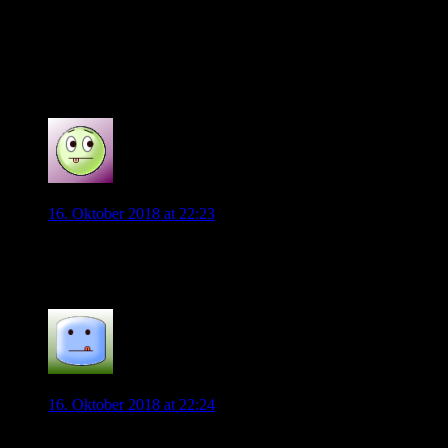
sehr guter Spieler. Genauso wie die meisten in der
Nationalmannschaft. Ja, auch ich mag einige Spieler
dort nicht (hauptsächlich die Bayernspieler). Aber man
kann die Kritik auch sachlich üben und die Leistung
der Spieler bewerten und nciht die Ligaangehörigkeit.
0
wolfnat
16. Oktober 2018 at 22:23
Oh man. Das musste jetzt aber auch nicht sein. Weiss nicht,
ob da 11er geben muss. Das Spiel ist wohl gelaufen.
0
schwabenwolf
16. Oktober 2018 at 22:24
Der Schiri bewirbt sich wohl für Katar