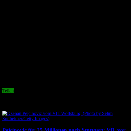
Wenn man Diego noch einbauen könnte, wäre der VfL Wolfsburg
in der neuen Saison sicherlich viel gefährlicher, als ohne ihn.
Teilen
Related Articles
Pejcinovic für 25 Millionen nach Stuttgart: VfL vor