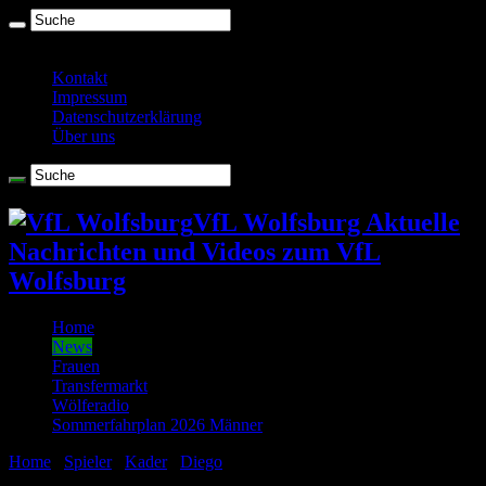
Sonntag , August 9 2026
Kontakt
Impressum
Datenschutzerklärung
Über uns
VfL Wolfsburg Aktuelle
Nachrichten und Videos zum VfL
Wolfsburg
Home
News
Frauen
Transfermarkt
Wölferadio
Sommerfahrplan 2026 Männer
Home
/
Spieler
/
Kader
/
Diego
/
Magath steckt Diego in die A-Elf