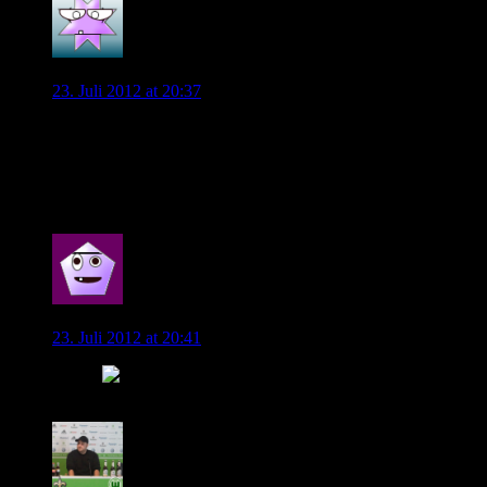
wob38
23. Juli 2012 at 20:37
@Andreas , das sehe ich auch so . Diego hat sich damit
abgefunden und spielt jetzt halt hier . Trainiert hat er ja auch
sehr gut . Und ich denke , dass wenn er Pilar und Vieirinha
auf den Flügeln hat , zu Bremerform zurück finden wird
0
Vieirinha96
23. Juli 2012 at 20:41
Danke
0