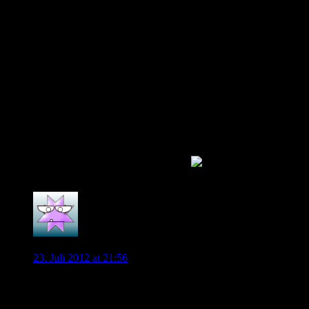
Endeffekt sagen auch viele ehemalige Spieler und welche die
ihn kritisch sahen, das ihnen das Training sehr geholfen hat.
Magaths Methoden können ein Team auf den Punkt fit
machen, so wie im einzelsport zb ein björndalen oder
graduelle auf den Punkt fit waren wenn es darauf ankam….
Ja ich weiß ist nicht richtig vergleichbar, aber so ein bissl
schon. Wäre schön wenn Diego magaths Training genießen
kann und dann uns zu freudenstürmen bringt, der Kader mit
ihm ist deutlich stärker, vorausgesetzt er spielt nicht so wie
vorletzte Saison im VfL Trikot, das hat dem Spiel eher
geschadet.
Ich höre schon die Pfiffe der gegnerischen Fans wenn Diego
zum Freistoß oder zur Ecke anläuft.
0
wob38
23. Juli 2012 at 21:56
Ich gehe davon aus , wenn Diego bis zum 31.7 nicht weg ist ,
dass er bleibt . Dann ist er ein Vollwertiges Mitglied , der
Mannschaft und wird auch “seine” 10 bekommen . Diego