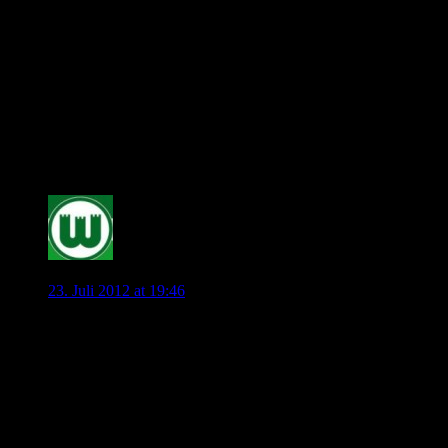
Großes Lob an an den Admin , ich finde es schön , dass Sie
so ausführlich über Diego berichten . Ich sehe es genau so
wie Sie , dass wir mit einem Diego wesentlich gefährlicher
sind , als ohne ihn . Das Diego sofort integriert war , sehe ich
als weiteren Indiz , dass Magath mit Diego plant . Jetzt spielte
Diego auch noch in der vermeintlichen A-Elf. Grade in der
Zeit sich die Sommerpause allmählich dem Ende neigt . Ich
glaube das Diego zu 95% bleibt .
0
Lupo
23. Juli 2012 at 19:46
Fußballerisch ist er Top das steht außer Frage, aber ich glaube
er spaltet die Mannschaft und die Fans in zwei
Lager.Außerdem wird sich die Presse, bei der kleinsten
Eskapade, auf ihn stürzen nur um dem VfL zu schaden….Es
kann gut gehen aber ich glaube nicht daran.Deshalb lieber
verkaufen oder aussortieren!