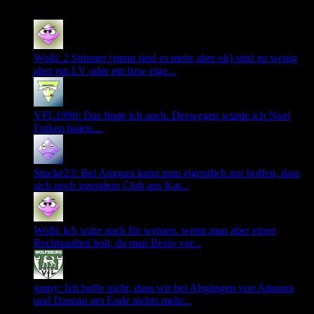
Wolli: 2 Stürmer (mmn sind es mehr aber ok) sind zu wenig
aber ein LV oder ein bzw eige...
VFL1990: Das finde ich auch. Deswegen würde ich Noel
Futkeu holen....
Stucke23: Bei Amoura kann man eigentlich nur hoffen, dass
sich noch irgendein Club aus Kat...
Wolli: Ich wäre auch für weinen. wenn man aber einen
Rechtsaußen holt, da man Besio vor...
jonny: Ich hoffe nicht, dass wir bei Abgängen von Amoura
und Dzenan am Ende nichts mehr...