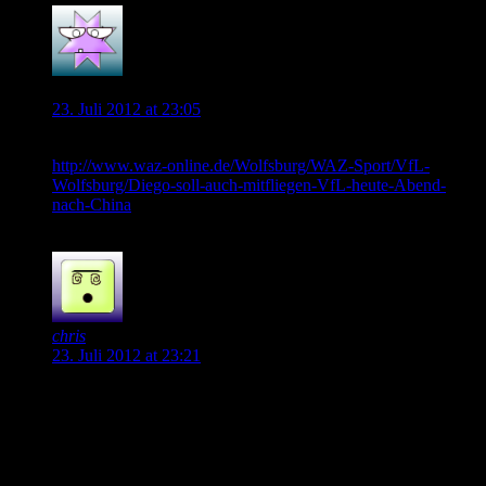
wob38
23. Juli 2012 at 23:05
Diego kommt mit nach China
http://www.waz-online.de/Wolfsburg/WAZ-Sport/VfL-
Wolfsburg/Diego-soll-auch-mitfliegen-VfL-heute-Abend-
nach-China
0
chris
23. Juli 2012 at 23:21
Ich denke nicht, dass wir eine Trainingsspiel-Aufstellung
überbewertet werden sollte. Es zeigt mir allerdings schon,
dass Diego nicht aussortiert ist, so wie man in den letzten
Wochen das Gefühl hatte. Er scheint eine reelle Option zu
sein.