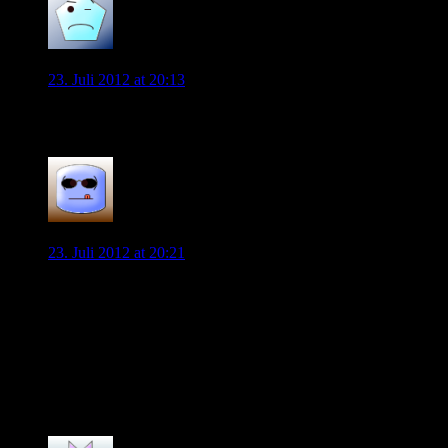
Hildesheimer
23. Juli 2012 at 20:13
Verzeihen ist eine Eigenschaft des Starken.
0
Andreas
23. Juli 2012 at 20:21
naja wenn man ganz böse ist könnte man sagen, dass ein
spieler beim 12 vs 12 zu viel ist und wenn man die aufstellung
der rückrunde zu grunde legt wäre das diego…
aber wirklich glaube ich nicht daran.
denke das diego bleiben wird, da kein verein die geforderte
summe zahlen wird…
0