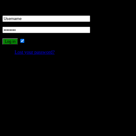
Login
Remember Me
Lost your password?
Probleme beim Schreiben oder Einloggen?
Sollte es durch die neuen Umstellungen des Systems zu Problemen
beim Schreiben, Einloggen oder Registrieren kommen, dann
schreibt mir bitte eine Email, und ich werde versuchen das Problem
zu lösen.
wolfs-blog@web.de