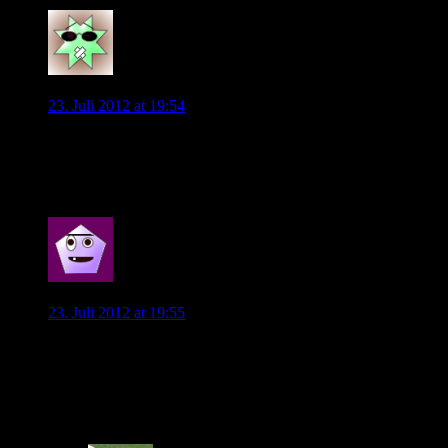
0
KiShiDo
23. Juli 2012 at 19:54
Laut ndr 90,3 Hamburg Radiobericht
Angeblich hat der HSV auch Interesse an Christian Träsch
0
Vieirinha96
23. Juli 2012 at 19:55
Kann irgendwer etwas dazu sagen, dass Kahlenberg glaub ich
und kjar beide die 36 haben? Pekarik hatte die 26… Fand ich
komisch, dass zwei Spieler die gleiche Nummer haben, auch
wenn sie aussortiert scheinen.
0