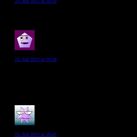
23. Juli 2012 at 19:35
Hoffen wir mal das beste für ihn und uns! Qualität wäre es!
Und die brauchen wir! Gerade im ZM!
0
Vieirinha96
23. Juli 2012 at 19:36
Ich hoffe, dass Diego nächste Saison bei uns auflaufen
wird… Er würde uns qualitativ in Verbindung mit den
anderen Spielern (ich denke da an einen Vieirinha oder Pilar)
sicher weiterbringen. Aber so ein Einsatz muss auch nichts zu
bedeuten, zumindest nicht bei unseren Chef, leider…
0
wob38
23. Juli 2012 at 19:42