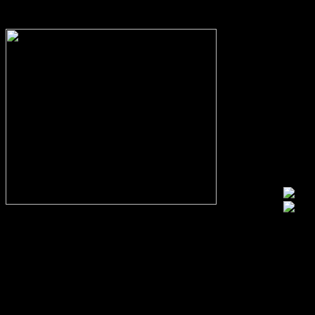
In eigener Sache:
Alle Fans des VfL, aber auch kritische Beobachter des Vereins und
Fans von gegnerischen Mannschaften sind herzlich eingeladen
konstruktiv und mit einem gewissen Niveau kontrovers zu
diskutieren und zu streiten.