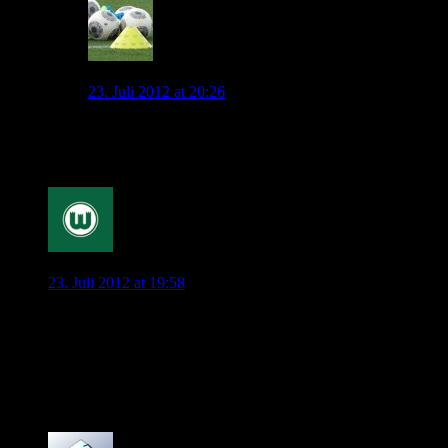
admin
23. Juli 2012 at 20:26
Jep, das kann ich bestätigen. Beide haben die 36. Ich
habe noch Bild 12 angefügt. Da sieht man es.
0
wobcom
23. Juli 2012 at 19:58
Ich sehe die Sache 50:50 .Wenn er allerdings am 01.08. noch
da ist , sehe ich 70:30 das er bleibt……
und ich würde es mir auch wünschen, denn er ist trotz allem
ein sehr guter Spieler und würde uns stärker machen…..
abwarten und Tee trinken.
0