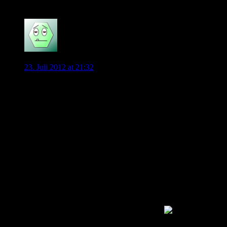
0
Bernd
23. Juli 2012 at 21:32
So wird es sein, auch aus sicht von Diego. Wenn er woanders
nicht das Geld bekommt wie hier, wird er wohl dtüber weg
sehen und hier “gerne” spielen. Was mir bissl komisch vor
kommt das er mit den Madrid Fans so seine Bälle spielt, aber
da muss man drüber weg sehen, immerhin war dort das
erfolgreichste Jahr seiner Karriere. Im übrigen hat das ihm
Magath ermöglicht, Weinmann sarkastisch sein will.
Apropos Magath. Man stelle sich or unter Magath kommt
Diego wieder an seine alte form ran… Madrid hat sicherlich
auch von magaths Training für Diego profitiert.
Also man stelle sich vor, das Diego unter Magath zu alter
Stärke findet, was dann unter den Fans diskutiert würde, ich
bin mir nicht sicher ob ich das lesen wollte.
über die
Methoden von Magath kann man ja schon herziehen, aber im