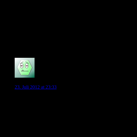
Möglich wäre doch, dass Felix in einem solchen Spiel schaut,
wer die beiden Sturmspitzen Dost und Helmes (beides
Strafraumstürmer) am besten bedient, mit wem sie
harmonieren. Mit Olic, Schäfer, Diego und Dejagah hatte er
da vier Spieler, die sich anbieten konnten. Sollte Diego immer
und immer wieder überzeugen und mit den restlichen Spielern
bestens harmonieren, dann steigen in meinen Augen die
Chancen, dass es bei ihm ähnlich läuft wie bei Helmes.
0
Bernd
23. Juli 2012 at 23:33
Ist alles wie ein Film. Über ie Hälfte des ersten Teiles ist rum,
es gibt ne überraschende Wendung und alles sieht derzeit
nach einem happy end aus. We will see, grad läuft Werbung
von China tourism
0
Neuste Kommentare