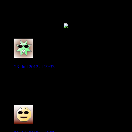
Mannschaft ran lässt.
Vielleicht unterschätzen wir alle Magath auch, und er hat
Diego längst verziehen. Es gab ja diese Aussprache. Wenn er
bleibt wird er auch spielen. So viel ist sicher. Und bis zum 31.
ist es nicht mehr lange hin
0
KiShiDo
23. Juli 2012 at 19:33
Ich glaube zwar weiterhin nicht dran, aber es wäre
zweifelsohne wünschenswert…
Doch ich glaube, er wird nur zur Show gestellt… Leider.
0
Kaestorfer