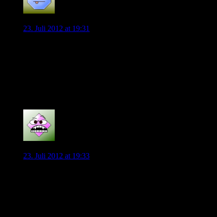
sechser131
23. Juli 2012 at 19:31
Also damit hab ich nun wirklich nicht mehr gerechnet, aber
ich will mal vorsichtig sein mit dem Optimismus. Am
leichtesten in den Kader einbauen ließe er sich denke ich in
einem 4-4-1-1 als Halbstürmer, aber erstmal abwarten.
Ich glaube es auf jeden Fall auch das wir mit ihm wesentlich
mehr Qualität haben.
0
Lumpi
23. Juli 2012 at 19:33
Das hört sich ja schon mal gut an. Was plant Magath nur mit
Diego? In den Testspielen ist mir aufgefallen, dass er schon
zweimal mit Raute spielen ließ. Der Zehner war Kahlenberg.
Dieser könnte der Platzhalter für Diego gewesen sein, wenn
er denn bleibt.
Ich bin echt erstaunt, dass Magath ihn gleich wieder in der A-