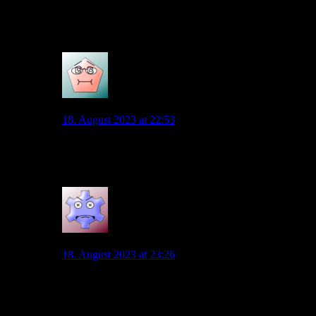
stehen. Ob Füllkrug trotzdem Thema in Gladbach
bleibt? Freiburg wurde auch mal gehandelt…
1
VFL45
18. August 2023 at 22:53
Wollte Werder nicht eine hohe Summe für Füllkrug?
Gladbach hat kein Geld.
2
Wolf 57
18. August 2023 at 23:26
Also ganz ehrlich, an Füllkrug denke ich schon den
ganzen Tag. Ich weiß, daß er seinen Vertrag noch nicht
verlängert hat, habe aber gar keinen Plan, ob er für uns