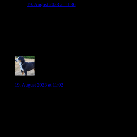
19. August 2023 at 11:36
Ja, Fullkrug ist nicht wirklich ein Stürmer vom Typ
Kovac. Kovac mag Stürmer, die in die Tiefe gehen.
Fullkrug ist nicht dieser Typ Stürmer. Wenn ich darüber
nachdenke, ist er eher ein Stürmer vom Glasner-Typ,
wie Weghorst. Im Gegensatz zu vielen hier glaube ich
also nicht wirklich, dass er auf unserer Liste steht.
3
Roy0815
19. August 2023 at 11:02
Puh, weil auf der einen Seite ein Stürmer sich im Interview
etwas vage ausdrückt und wir auf der anderen Seite einen
Stürmer suchen, reicht das schon aus, um es als Gerücht zu
streuen?
Ganz ehrlich, wenn ich Füllkrug wäre, würde ich nicht nach
Wolfsburg schauen. Eher nach Dortmund, Frankfurt oder
sogar Leverkusen. Kein internationaler Wettbewerb und
nächstes Jahr ist EM? Was um Gottes Willen soll er hier?