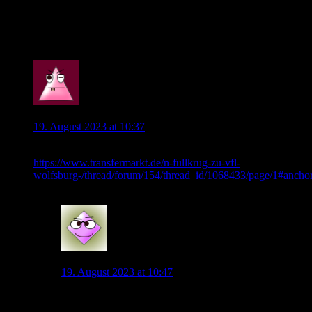
Den würde man fürs selbe Geld auch abgeben können
sollte es nicht passen
0
Wob_Supporter
19. August 2023 at 10:37
Reine Spekulation bis jetzt.
https://www.transfermarkt.de/n-fullkrug-zu-vfl-
wolfsburg-/thread/forum/154/thread_id/1068433/page/1#anch
0
Wolli
19. August 2023 at 10:47
Error leider…