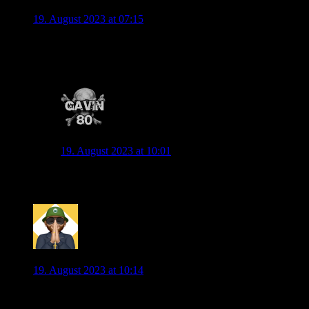
Wolli
19. August 2023 at 07:15
OT laut dem Kicker will Bayern Stanisic verleihen. Wäre das
nicht jemand günstiges für die IV?
0
Gavin
19. August 2023 at 10:01
der wird wohl zu Bayer 04 verliehen
1
TiMoe
19. August 2023 at 10:14
Nach der Füllkrug Reaktion schoss mir das als erstes durch
den Kopf. Habe es dann aber verworfen, weil ich davon