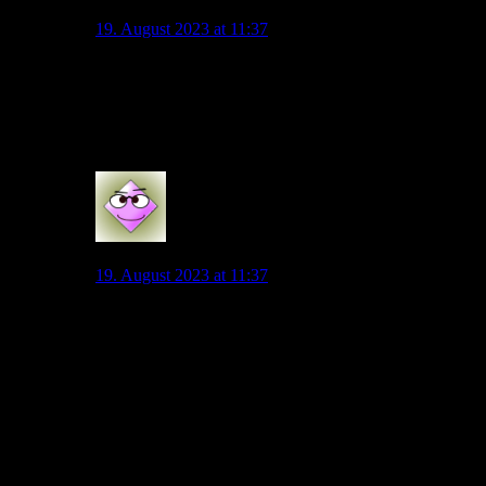
Malanda85
19. August 2023 at 11:37
Fofana wäre perfekt gewesen. Von Chelsea nach Union
ausgeliehen. Der bringt sehr viel mit. Und ist aufgrund
seiner Dynamik und seiner Technik auch variabel
genug. Nach solchen Jungs würde ich schauen.
5
Wolli
19. August 2023 at 11:37
Richtig, viele wollen einen 9er. Aber wir müssen schon
auch schauen, wo das ganze vorhandene Personal ohne
Dreifachbelastung spielt.
Ich verstehe die Argumente "gegen" Wind auf der 9.
Aber Füllkrug ist dann doch zu stark, da Wind und
Nmecha ja nicht weg sind.
Ein "Talent" was schon einige Einsätze hatte wie ein
Fabio Silva per Leihe mit KO wäre super. Wenn ihne