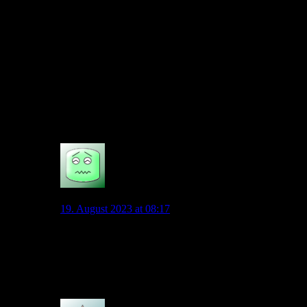
technische Probleme im Kombinationsspiel. Wind ist da
viel stärker. Dazu kommt, dass Füllkrug auch alles
andere als schnell ist. Antritt ist ok, aber der Rest…
Wind ist ebenfalls alles andere als schnell (eher
langsam). Das wäre sozusagen der "Schneckensturm".
Leider sind die meisten guten Stürmer von unteren
Teams oder unteren Ligen bereits gewechselt. Man hat
zu lange gewartet. Insofern bin ich mir fast sicher, dass
wir zu den Interessanten um Füllkrug gehören.
3
Schalentier
19. August 2023 at 08:17
Der Speed käme dann über außen. Aber Wind und
Füllkrug machen fehlendes Tempo sehr über
Handlungsschnelligkeit und Antizipation wett… passen
könnte es schon.
6