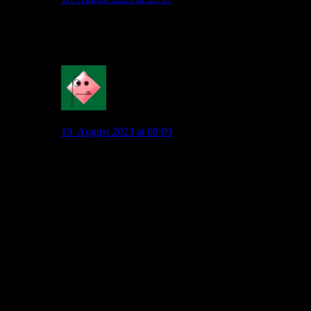
Werder würde wohl gerne 20 Mio. für Füllkrug
haben…
1
Mahatma_Pech
19. August 2023 at 08:09
20 Millionen werden sie nicht bekommen. Das ist
unrealistisch. Eher 14-16 Mio.
Mir gefällt das Preis- Leistungsverhältnis auch nicht
zwingend. Für den Preis gebe es andere Möglichkeiten.
Das Problem ist eben, dass es nur noch weniger als
zwei Wochen bis zum.ende der Transferperiode sind.
Zu Füllkrug: Im Strafraum würde er uns helfen. Er ist
der beste Kopfballspieler in der Liga. Und uns ist da
viel abhanden gekommen. Gerade mit den
Verstärkungen auf der Außenbahn würde das auch Sinn
machen. Jedoch sehe ich bei Füllkrug gerade