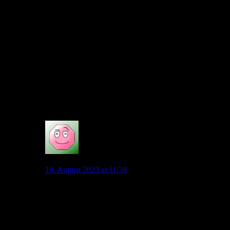
KO und es ist ein Kracher (Tel, Moukoko) auch ok.
Zur neuen Saison mit hoffentlich Dreifachbelastung
kann man neben Wind und einem häufig verletzten
Nmecha dann gerne noch ein Niveau ala Fülle holen
Für die aktuelle Kaderchemie wäre es nicht gut. Zudem
ist Wind jetzt so schelcht vorne auch nichtm Wir haben
jetzt mit Cerny ind Wimmer spielstarke Aussen. Zudem
Majer, der Wind auch Bälle zuspielt. Villeicht macht
Wind auch nochmal einen Sprung.
3
maedre
19. August 2023 at 11:38
@Hammerhai Ich stimme zu, wir haben bereits Wind
und Tomas. Ich denke auch, dass wir einen jüngeren
Spieler verpflichten sollten, um mit ihnen zu
konkurrieren.