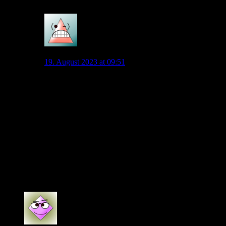
3
Andy Macht
19. August 2023 at 09:51
Oft für tot erklärt würde ich nicht sagen. Während des
Tikitaka-Hypes vor 10-15 Jahren war das der Fall.
Weder davor noch danach gab es aber ernsthafte
Zweifel daran, dass ein Stürmer Tore schießen soll und
eine gewisse Robustheit dabei behilflich ist.
Das Anforderungsprofil hat sich etwas geändert, das
gilt aber für jede Position. Jeder soll mitspielen können,
egal ob Torwart, Verteidiger oder eben Stürmer. Die
Mittelfeldspieler wiederum sind athletischer geworden.
Insgesamt sehe ich auf Topniveau Spieler mit immer
ausgeglicheneren Profilen.
0