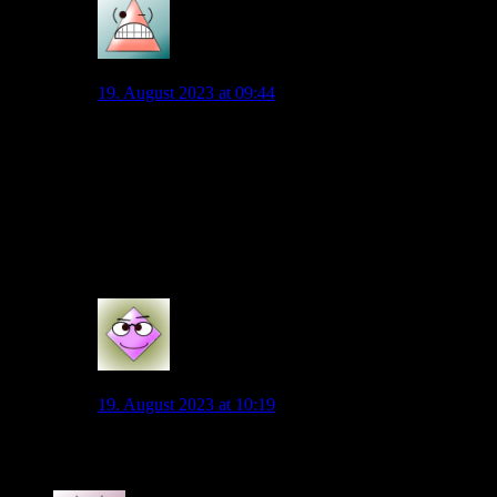
Andy Macht
19. August 2023 at 09:44
Füllkrug bräuchte praktisch keine Anlaufzeit, ist auf
dem Höhepunkt seiner Karriere und war seit Jahren
nicht mehr schwer verletzt. Bei einem Jahr Restvertrag
wird es keine 20 Millionen für Werder geben, sonst
wäre er schon längst weg. In meinen Augen gibt es
kein besseres Match in dieser Transferperiode als
Füllkrug zum VfL.
7
Wolli
19. August 2023 at 10:19
Also für 10-15 müsste man da eigentlich zuschlagen.
2