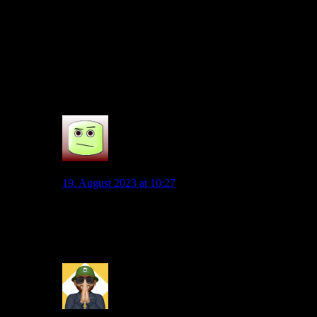
ausgehe, dass wir ein Back-up hinter Wind suchen, der jünger
und entwicklungsfähig ist. Das würde zumindest besser in
unsere neue Philosophie passen.
Aber ja, Füllkrug wäre Mega und würde den
Konkurrenzkampf Mega anheizen und man hätte Qualität auf
dem Platz, egal ob Wind oder Füllkrug
4
Lucarryo
19. August 2023 at 10:27
Die würden wenn auch gleichzeitig spielen. Wind ist
kein alleiniger Mittelstürmer, er braucht genau so einen
Spielertyp vor/neben sich.
2