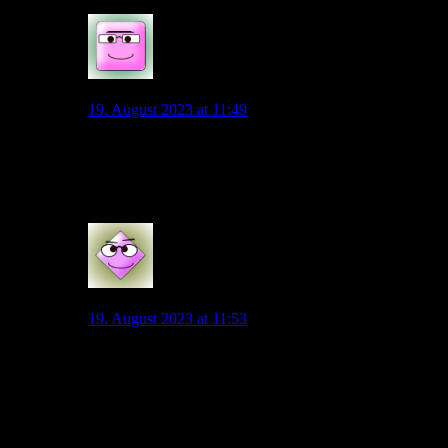
2
Osna-Wolf
19. August 2023 at 11:49
Ich könnte mir gut vorstellen, dass wir Kevin Behrens
verpflichten. Geringe Vertragsdauer, gesuchtes Profil,
guter Typ.
0
Wolli
19. August 2023 at 11:53
Naja das gesuchte Profil ist ja scheinbar ein junger
Stürmer… Sonst macht Fabio Silva keinen Sinn.
Ich fände Behrens aber gut.
0