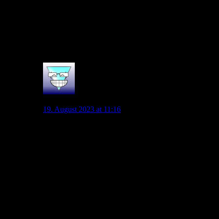
Klar, kann sein, dass er noch wechselt, aber die Antwort auf
die Frage kann ich druchaus nachvollziehen bzw. wird es
ihFüllkrug nach der Niederlage wirklich nicht interessiert
haben
9
Malanda85
19. August 2023 at 11:16
Genauso sehe ich das auch. Der hat 0:4 verloren und
soll kurz nach dem Spiel präzise Spekulationen zu
seiner Zukunft beantworten? Kein Bock drauf!
Ob da nun was dran ist oder nicht. We will see!
Fülkrug oder auch Guirassy wären sicherlich kein
Fehler, aber man muss halt schauen, was dann mit
anderen Spielern im Kader passiert, die ebenfalls
Spielzeit wollen. Ich hatte das gestern ja schon mal
ausgeführt.