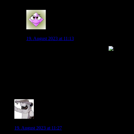
3
Wolli
19. August 2023 at 11:13
Die anderen suchen aktuell keinen Stürmer
Und
Bremen wird dieses Jahr Probleme bekommen. Gosens
hatte bestimmt auch auf Leverkusen, BVB oder RB
gehofft… Den Markt hat Füllkrug aber nicht. Ich denke
aber wir haben an dem kein Intresse. Paket zu gross.
Wind etc sind ja noch da. Und das Gerücht von Fabio
Silva (DerWinterNaht) zeigt ja das man eher wen
junges sucht).
2
Hammerhai
19. August 2023 at 11:27