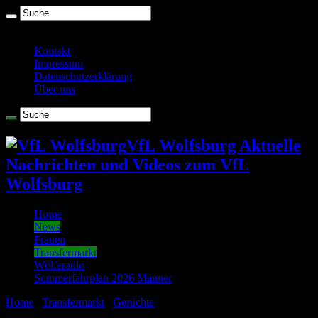
Sonntag , August 9 2026
Kontakt
Impressum
Datenschutzerklärung
Über uns
VfL Wolfsburg Aktuelle
Nachrichten und Videos zum VfL
Wolfsburg
Home
News
Frauen
Transfermarkt
Wölferadio
Sommerfahrplan 2026 Männer
Home
/
Transfermarkt
/
Gerüchte
/
Nach Interview-Abbruch: Ist der
VfL Wolfsburg an Füllkrug interessiert?