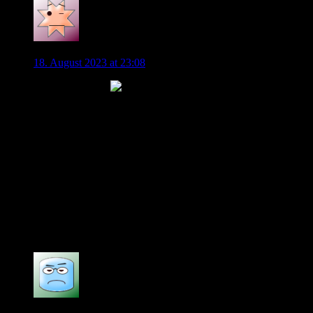
wobbs
18. August 2023 at 23:08
Füllkrug zu uns?
Ich bin skeptisch, ob wir überhaupt ernsthaft interessiert sind.
Werder wird eine hohe Ablöse haben wollen. Füllkrug will
auch nicht für lau spielen und will Stammspieler sein, da er
zur EM will.
Füllkrug zu uns würde aus meiner Sicht für beide Seiten fast
nur dann Sinn machen, wenn man diese Saison nicht mehr
ernsthaft mit Nmecha plant. Oder wenn man unbedingt einen
deutschen Nationalspieler bei der EM vom VfL dabei haben
will und VW das viel Geld wert ist.
7
VfL1945WOB