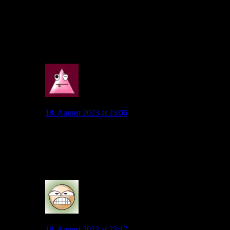
mit Abschlussqualität außerhalb des Strafraums.
Der Haken ist eben:
Verletzungsanfälligkeit und Preis sowie Alter (wobei das nicht
immer ein Argument sein darf).
11
Wob_Supporter
18. August 2023 at 23:06
Das Gesamtpaket wäre mir deutlich zu teuer für einen
30 jährigen. Dazu hat er auch eine lange Krankenakte.
Ich hoffe und gehe auch davon aus das wir einen
jüngeren Spieler holen werden.
13
Mochito
18. August 2023 at 23:17