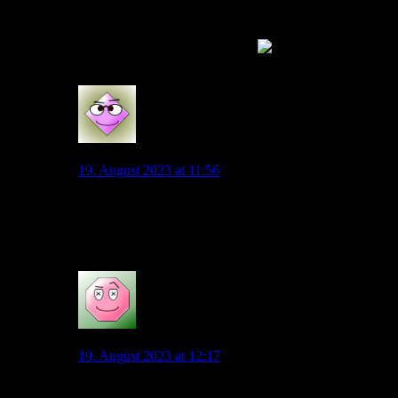
du meinst, weil Union Berlin uns Gosens und Volland
weggeschnappt hat (Achtung Ironie) müssten wir nun
deren Reservisten verpflichten?
6
Wolli
19. August 2023 at 11:56
@Stucke wenn das intern so gesehen wird würde ich
aber doch jemand wie Füllkrug nicht ausschliessen.
Dann brauch man kein Talent leihen.
0
maedre
19. August 2023 at 12:17
@Wolli, das glaube ich nicht. Sonst macht das Fabio