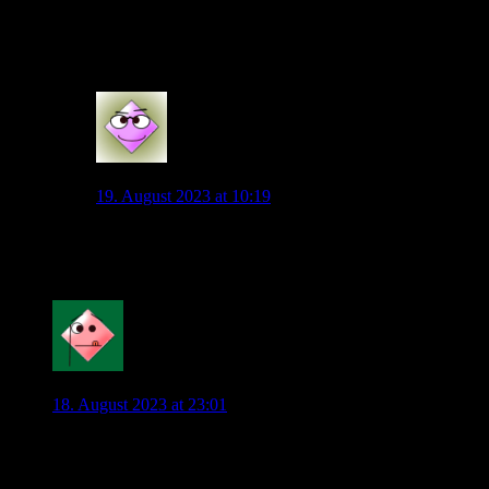
Frage nach seiner Zukunft lässt Spekulationen zu. So viele
Klubs fallen mir nicht ein, die hierzulande einen Stoßstürmer
suchen.
4
Wolli
19. August 2023 at 10:19
Ich habe die Interviews nicht sehen können. Was hat er
gesagt?
0
Mahatma_Pech
18. August 2023 at 23:01
Ich würde fast einen Besen futtern, wenn wir nicht dran sind.
Füllkrug wäre ein klassischer Abschlusstürmer, aber auch
Wandspieler. Genau das, was uns fehlt. Dazu auch durchaus