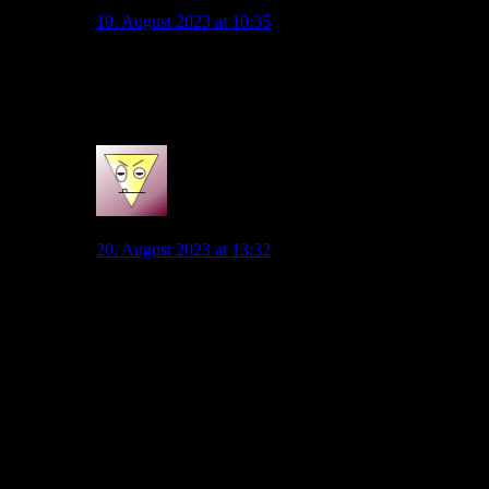
TiMoe
19. August 2023 at 10:35
@Lucarryo situativ möglich, aber grundsätzlich werden
wir eher mit einem zentralen Stürmer spielen, dahinter
Majer.
1
Ti Mo
20. August 2023 at 13:32
Füllkrug, der teuer wäre auch im Gehalt würde ich
aktuell nicht machen. Auf keinen Fall.
Wir haben Wind und Thomas als 2 verschiedene
Stürmer Typen.
Dahinter Pecinovic, wenn mal Not ist oder es die
Situation erlaubt.
Sollte man noch nen Stürmer holen, würde ich
günstigen , aber recht erfahrenen , oder jungen holen
für wie gesagt ne schmale Markt.