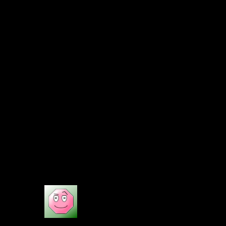
Ich würde mir einen anderen Spielertypen wünschen.
Wenngleich uns das Füllkrug-Profil schon fehlt. Es ist
irgendwie immer schwieriger, je länger man drüber
nachdenkt.
Eine klassische Nummer Neun, die man mit Flanken
füttert? Das ist eigentlich nicht unser Spiel. Der Kovac-
Ball ist ein anderer, der will schnell und direkt spielen.
Wir flanken selten. Wäre natürlich ein neues Element in
unserem Spiel. Aber es würde auch wieder eine
Umstellung im Spiel sein.
Der Weg zur Eingespieltheit wird noch ein langer. Ich
möchte heute aber schon Tempo, Spielfreude und
Fokus sehen. Ich denke, dann wird es reichen.
Schließlich ist unsere individuelle Qualität deutlich
größer als die von Heidenheim, das muss sichtbar
werden. Spielen wir aber nur langsam hinten rum, dann
wird es extrem schwer werden…
6
maedre