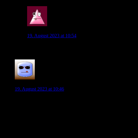
0
Wob_Supporter
19. August 2023 at 10:54
Dann wurde es schon wieder gelöscht
1
Andreas
19. August 2023 at 10:46
Ich würde da nicht zu viel interpretieren.
Nach so einem Spiel/Ergebnis hat er vielleicht auch wirklich
keinen Bock darauf zu antworten.
Die Frage ist für den Abend doch wirlich uninteressant.
Die Medien greifen es auch einfach dankbar auf und
interpretieren das natürlich so, dass sie berichten können.