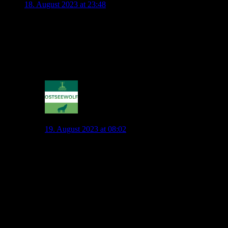
18. August 2023 at 23:48
Was würdet ihr von Roman Yaremchuk halten, er wurde
schon mal mit uns in Verbindung gebracht, aber dann ist er zu
Benfica gewechselt, wo es nicht so lief für ihn. Ich halte sehr
viel von ihm und er würde ziemlich gut ins gesuchte Profil
passen und ist zudem gerade einmal 27.
3
Ostsee-Wolf
19. August 2023 at 08:02
Gerade in den Duellen damals gegen
uns fand ich den sehr stark. Ich würde ihn auch als
klassischen Stoßstürmer sehen der im Fußball oft für tot
erklärt wird aber im Endeffekt nie wirklich ausstirbt.
Meines Erachtens fehlt uns genau so jemand. Einer der
Flanken verwertet und der nicht zögert und abschließt.
Also jemand der ohne Übersteiger und ohne Hacke
Spitze einz zwei drei spielt. Zu diesem Spielertyp
würde ich Yaremchuk zählen.