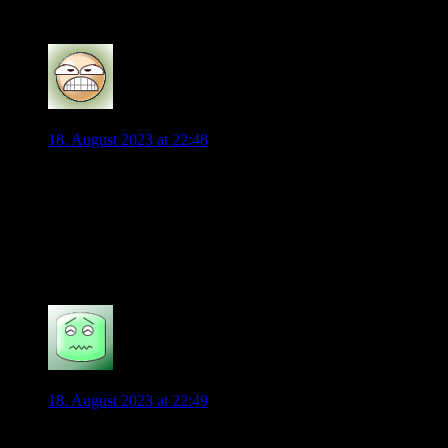
überhaupt ein Thema ist…
2
Mochito
18. August 2023 at 22:48
Mal blöd in die Runde geworfen… (wurde auch mal
diskutiert)
Füllkrug als Stürmer bei uns ?
Das Interview klang zumindest mal so, als wäre ein
tendenzieller Transfer in der Luft.
2
Schalentier
18. August 2023 at 22:49
Gerade das Interview mit Füllkrug… die Reaktion auf die