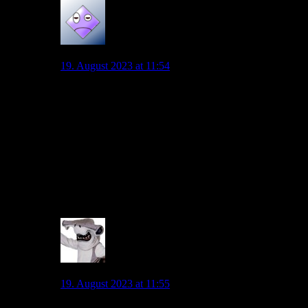
Stucke23
19. August 2023 at 11:54
Ich bin mir ziemlich sicher, wenn Nmecha schwerer
verletzt ist und wieder mehr als die Hälfte der Saison
ausfällt wird man nächste Saison gar nicht mehr mit
ihm planen. Für ihn bitter, aber darauf darf kein seriöser
Verein Rücksicht nehmen und genauso wird man
hoffentlich auch jetzt bei der Stürmersuche keine
Rücksicht auf Nmecha nehmen. Seine jüngere
Verletzungshistorie ist viel lang, um dieses Risiko
einzugehen.
8
Hammerhai
19. August 2023 at 11:55
Osna-Wolf,