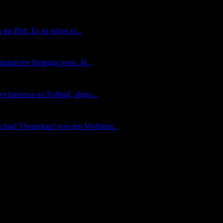
ns Bett. Es ist schon ei...
mistische Beiträge lesen. H...
r Interesse an Fußball, abges...
chael Theuerkauf von den Wolfsbur...