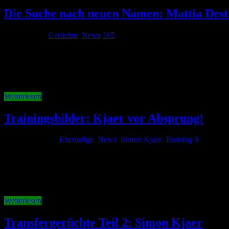
Die Suche nach neuen Namen: Mattia Des
31. Juli 2014
Gerüchte
,
News
105
Der VfL Wolfsburg ist weiter auf der Suche nach einem neuen Stürm
sogar bestätigt wurde. Aus diesem Grund begeben sich Fans und Press
Weiterlesen
Trainingsbilder: Kjaer vor Absprung!
24. August 2011
Ehemalige
,
News
,
Simon Kjaer
,
Training
9
So langsam füllt sich der Trainingsplatz. Beim Vormittagstraining wa
lediglich 19 im Durchschnitt waren. Bereits gestern stieg Koo wieder 
Weiterlesen
Transfergerüchte Teil 2: Simon Kjaer