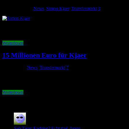
17. August 2011
News
,
Simon Kjaer
,
Transfermarkt
3
Zwei Wochen vor Transferschluss ist die Gerüchteküche so unklar und
Überblick der neusten Skurilitäten: 1. Diego | 2. Kjaer | 3. Jönsso
Weiterlesen
15 Millionen Euro für Kjaer
21. Juli 2011
News
,
Transfermarkt
7
Verliert der VfL Wolfsburg nach Diego mit Simon Kjaer eine weitere t
rabenschwarzen Jahr und dem Abstiegskampf angeblich einer Rückkehr 
Weiterlesen
Neuste Kommentare
Sah Tiere: Endsieg? Echt mal, Jungs.......