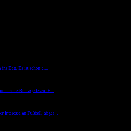
ns Bett. Es ist schon ei...
mistische Beiträge lesen. H...
r Interesse an Fußball, abges...