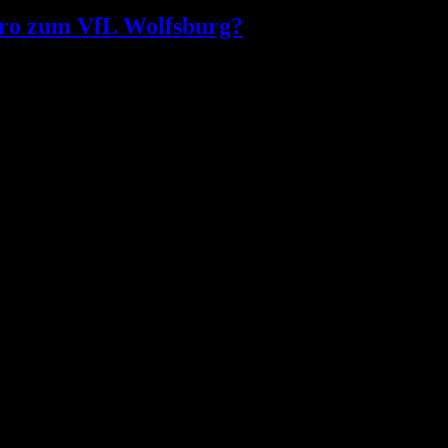
tro zum VfL Wolfsburg?
er. Um seriös zu bleiben muss man einräumen, dass bislang kein weit
e wie in jeder Transferperiode ins …
ren bereits 26 Spieler auf dem Feld. Das sind 7 Spieler mehr als noch
ins Training ein. Gestern lief er nur kurze …