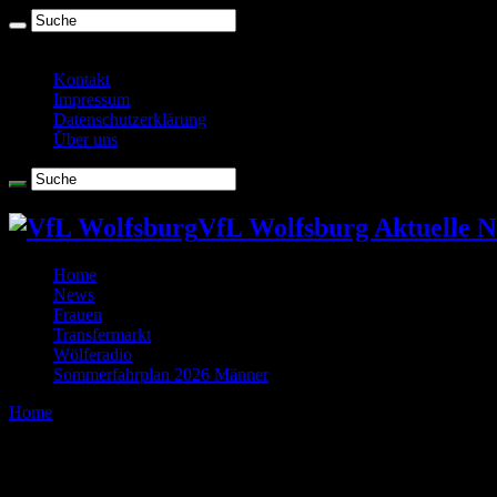
Samstag , August 8 2026
Kontakt
Impressum
Datenschutzerklärung
Über uns
VfL Wolfsburg Aktuelle N
Home
News
Frauen
Transfermarkt
Wölferadio
Sommerfahrplan 2026 Männer
Home
/
Tag Archives: AS Rom
Tag Archives:
AS Rom