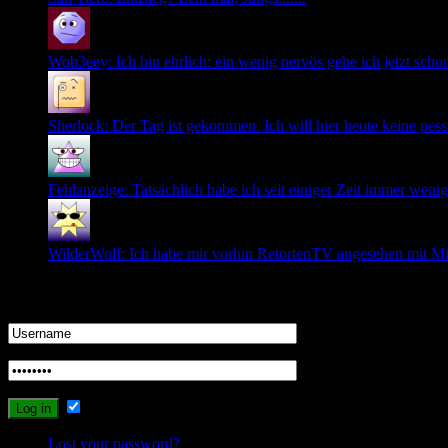
Wob3eey: Ich bin ehrlich: ein wenig nervös gehe ich jetzt schon i
Sherlock: Der Tag ist gekommen. Ich will hier heute keine pessi
Fehlanzeige: Tatsächlich habe ich seit einiger Zeit immer wenige
WilderWolf: Ich habe mir vorhin RetortenTV angesehen mit Mi
Login
Remember Me
Lost your password?