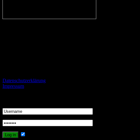
In eigener Sache:
Alle Fans des VfL, aber auch kritische Beobachter des Vereins und F
streiten.
Informationen
Datenschutzerklärung
Impressum
Login
Remember Me