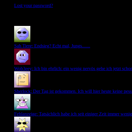
Lost your password?
Recent Comments
Sah Tiere: Endsieg? Echt mal, Jungs.......
Wob3eey: Ich bin ehrlich: ein wenig nervös gehe ich jetzt schon i
Sherlock: Der Tag ist gekommen. Ich will hier heute keine pessi
Fehlanzeige: Tatsächlich habe ich seit einiger Zeit immer wenige