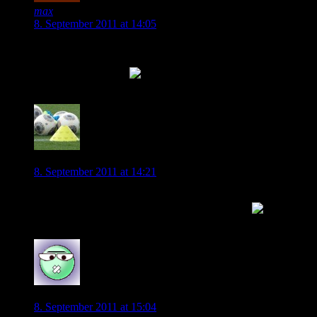
max
8. September 2011 at 14:05
Klasse, danke für den Bericht. Das überrascht nun schon etwas.
Platz.
Kleine Verbesserung
Die Medizinbälle kennt er schon aus S
0
admin
8. September 2011 at 14:21
Danke auch.
Hast recht, habe einen kleinen Zusatz eingeführt
0
Peter
8. September 2011 at 15:04