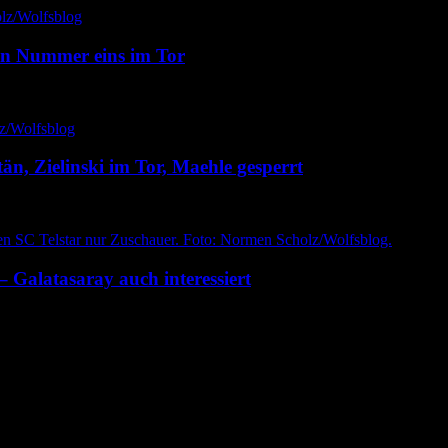
uen Nummer eins im Tor
n, Zielinski im Tor, Maehle gesperrt
– Galatasaray auch interessiert