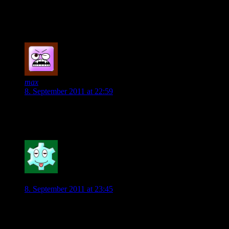
Was willst du mit Kahlenberg? Pfui Teufel! Kahlenberg ist out!
Die Jungen gehören endlich rein. Koo, Cigerci, evtl. auch Arnol
0
max
8. September 2011 at 22:59
Koo ist der einzige, den ich von den oben genannten in der Sta
man ihn schreibt darf auch gerne von Beginn an auflaufen.
0
VFL-Fan
8. September 2011 at 23:45
Habe ich behauptet, dass jeder unserer Spieler ein Toptalent i
Irgendwie passt das nicht, was du schreibst. Es ist nicht konseq