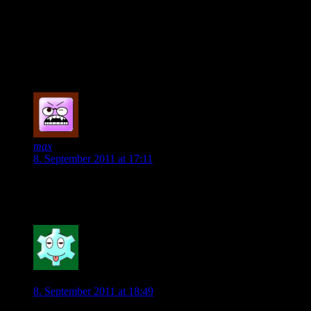
Auch ich möchte dir mein Kompliment aussprechen. So schnell 
Zu Hleb: Was machen wir in der Zeit, wo er noch nicht einsetz
Dienstag gegen Vorsfelde?
Man kann wirklich sehr gespannt sein, wie Magath diese Zeit 
0
max
8. September 2011 at 17:11
Koo bzw. Kahlenberg könnten (zumindest rein theoretisch) auf
gehört, dass er sauer ist, dass er den Verein nicht verlassen d
0
VFL-Fan
8. September 2011 at 18:49