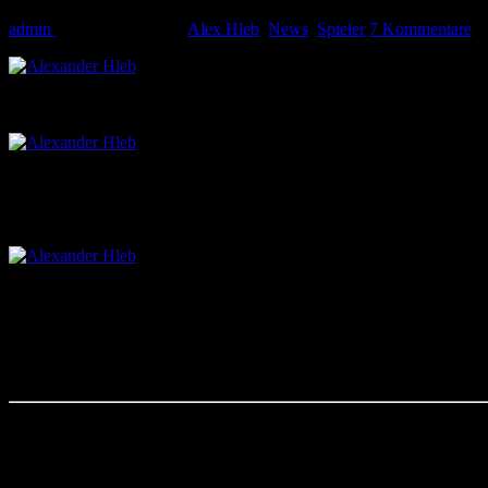
admin
8. September 2011
Alex Hleb
,
News
,
Spieler
7 Kommentare
Gestern wurde Alexander Hleb beim VfL Wolfsburg o
können wird. Bis dahin sollte Hleb von seinem privaten Fitnesscoach
Das Erstaunen war groß, als sich Hleb nach seiner Vorstellung auf dem
Der 30 jährige erhält einen streng leistungsbezog
sollen.
Pro eingesetztes Spiel erhalten die Spanier 100.000 Euro.
Doch dieser erste Einsatz wird sich noch einige Wochen hinziehen. In
Heute ging es zusammen mit Tim Lobinger wieder 
mal in Wolfsburg Bekanntschaft mit Magaths Medizinbällen.
Ein kurzes Video: