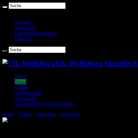
Donnerstag , August 6 2026
Kontakt
Impressum
Datenschutzerklärung
Über uns
VfL Wolfsburg Aktuelle N
Home
News
Frauen
Transfermarkt
Wölferadio
Sommerfahrplan 2026 Männer
Home
/
Spieler
/
Ehemalige
/
Alex Hleb
/
Beachtlich: Hleb früher beim
Beachtlich: Hleb früher beim Training als