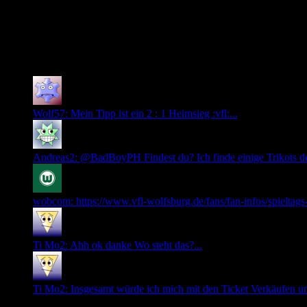
Ich würde eher sagen: Gott sei Dank, hast du beim VfL nichts 
0
Neuste Kommentare
Wolf57: Mein Tipp ist ein 2 : 1 Heimsieg :vfl:...
Andreas2: @BadBoyPH Findest du? Ich finde einige Trikots der 
wobcom: https://www.vfl-wolfsburg.de/fans/fan-infos/spieltags
Ti Mo2: Ahh ok danke Wo steht das?...
Ti Mo2: Insgesamt würde ich mich mit den Ticket Verkäufen und