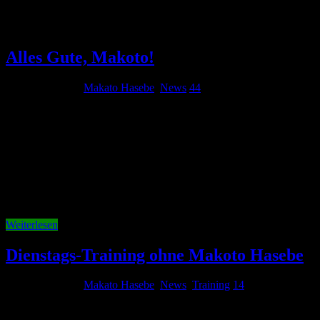
Makato Hasebe
Alles Gute, Makoto!
30. August 2013
Makato Hasebe
,
News
44
Der VfL Wolfsburg verliert einen seiner dienstältesten Spieler.
Makoto Hasebe wechselt zum 1. FC Nürnberg. Der Wechsel hatte
sich die letzten Tage angedeutet. Die Nürnberger hatten offizielle
beim VfL Wolfsburg angefragt, doch zunächst eine Absage erhalten.
Dennoch gaben die Franken nicht auf, weil sie wussten, dass auch
im Spieler …
Weiterlesen
Dienstags-Training ohne Makoto Hasebe
28. August 2013
Makato Hasebe
,
News
,
Training
14