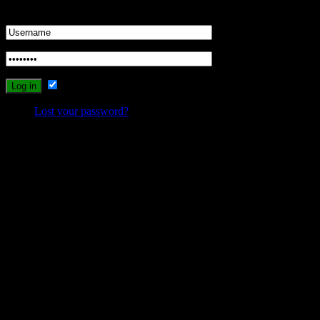
Login
Remember Me
Lost your password?
Probleme beim Schreiben oder Einloggen?
Sollte es durch die neuen Umstellungen des Systems zu Problemen
beim Schreiben, Einloggen oder Registrieren kommen, dann
schreibt mir bitte eine Email, und ich werde versuchen das Problem
zu lösen.
wolfs-blog@web.de