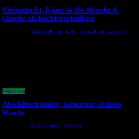
Vieirinha fit, Kjaer in die Abwehr &
Hasebe als Rechtsverteidiger
29. März 2013
Makato Hasebe
,
News
,
Simon Kjaer
,
Training
15
Das heutige Training begann eine Stunde später als geplant. Der
Schnee musste erst vom hinteren Platz entfernt werden. Um 11 Uhr
ging es dann los. Das heutige Training lieferte einen ganzen Strauß
an neuen Nachrichten in Sachen Personal: Vieirinha: Gute
Nachrichten von Vieirinha. Nachdem der Spieler gestern ausfiel,
war er …
Weiterlesen
Abschlusstraining: Superstar Makoto
Hasebe
1. März 2013
Makato Hasebe
,
News
10