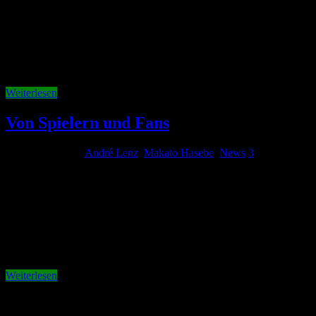
Das heutige Abschlusstraining fand um 15.30 Uhr hinter der Arena
statt. Seit gestern zeigt sich nun endlich auch wieder die Sonne.
Besonders die südländischen Spieler sollten weiter auftauen. Dieter
Hecking hatte erneut den kompletten Kader zur Verfügung. Vaclav
Pilar war auch anwesend, befindet sich aber nach wie vor im …
Weiterlesen
Von Spielern und Fans
20. Februar 2012
André Lenz
,
Makato Hasebe
,
News
3
Die Niederlage am gestrigen Sonntag steckt allen Beteiligten noch
in den Knochen. Nicht nur den Spielern, sondern auch uns Fans.
Vielleicht ist dies ein guter Zeitpunkt an diesem trainingsfreien Tag
auf die letzte Woche zurückzublicken, wo es die Aktion: das 18.
Auswärtsspiel gab. Die Spieler des VfL Wolfsburg reisten zu …
Weiterlesen
Neuste Kommentare