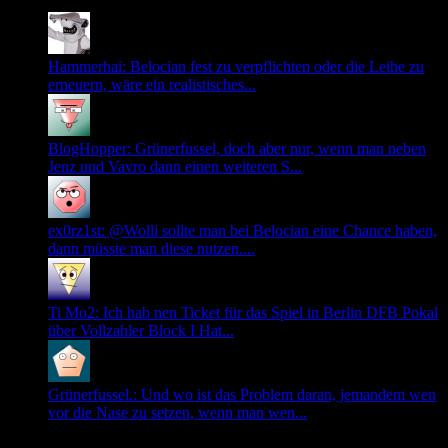
Hammerhai: Belocian fest zu verpflichten oder die Leihe zu
erneuern, wäre ein realistisches...
BlogHopper: Grünerfussel, doch aber nur, wenn man neben
Jenz und Vavro dann einen weiteren S...
ex0rz1st: @Wolli sollte man bei Belocian eine Chance haben,
dann müsste man diese nutzen....
Ti Mo2: Ich hab nen Ticket für das Spiel in Berlin DFB Pokal
über Vollzahler Block I Hat...
Grünerfussel.: Und wo ist das Problem daran, jemandem wen
vor die Nase zu setzen, wenn man wen...