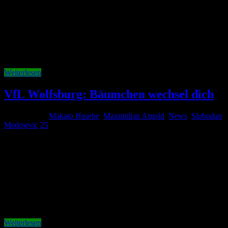
Am Dienstag Vormittag begann die Vorbereitung im Hinblick auf
das nächste Heimspiel gegen Hertha BSC. Um 10 Uhr trainierte das
Team von Dieter Hecking an der Volkswagenarena. Am Nachmittag
ging es dann weiter. Doch es stand kein Fußball auf dem
Dienstplan. Die Spieler des VfL Wolfsburg reisten ins benachbarte
…
Weiterlesen
VfL Wolfsburg: Bäumchen wechsel dich
5. April 2013
Makato Hasebe
,
Maximilian Arnold
,
News
,
Slobodan
Medojevic
25
Heute fand um 12.30 Uhr das Abschlusstraining hinter der
Volkswagenarena statt. Pünktlich waren die Spieler und das
Trainerteam auf dem Platz. Genau wie gestern war Vieirinha auf
Grund einer Hüftverletzung heute erneut nicht dabei. Nachdem es
am Donnerstag kein Trainingsspielchen gab, war heute die große
Frage, wie würde Dieter …
Weiterlesen