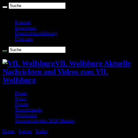
Freitag , August 7 2026
Kontakt
Impressum
Datenschutzerklärung
Über uns
VfL Wolfsburg Aktuelle
Nachrichten und Videos zum VfL
Wolfsburg
Home
News
Frauen
Transfermarkt
Wölferadio
Sommerfahrplan 2026 Männer
Home
/
Spieler
/
Kader
/
Makato Hasebe