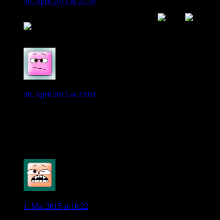
30. April 2015 at 21:18
“da bald der Zeugwart mitspielen muss…”
0
diego1953
30. April 2015 at 23:03
Mein Hit: Tortenschlacht bei Dick und Doof…..So kamen mir
Lahm und Alonso vor, ich habs nur nicht gewusst. Hab das
Elfmeterschießen später meiner Frau vorgespielt (Mediathek),
die hätte vor Lachen beinahe einen Herzinfarkt bekommen.
0
ebkurl
1. Mai 2015 at 10:22