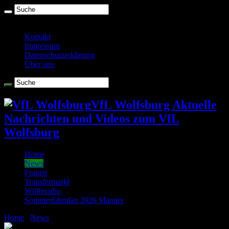
Donnerstag , August 6 2026
Kontakt
Impressum
Datenschutzerklärung
Über uns
VfL Wolfsburg Aktuelle
Nachrichten und Videos zum VfL
Wolfsburg
Home
News
Frauen
Transfermarkt
Wölferadio
Sommerfahrplan 2026 Männer
Home
/
News
/
Sprühsahne im Abendrot