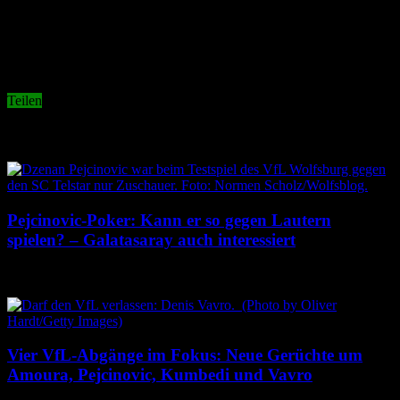
wenn man guten Fußball sehen will, fährt man inzwischen ja
sowieso schon nach Wolfsburg. Da können die aus Hannover ruhig
mal in Braunschweig nachfragen, die kennen das ja schon.
In diesem Sinn, liebe Pokalfinalisten: Bleibt geschmeidig!
Teilen
Related Articles
Pejcinovic-Poker: Kann er so gegen Lautern
spielen? – Galatasaray auch interessiert
4. August 2026
Vier VfL-Abgänge im Fokus: Neue Gerüchte um
Amoura, Pejcinovic, Kumbedi und Vavro