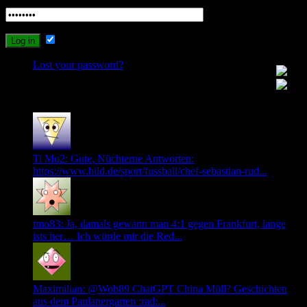
Remember Me
Lost your password?
Recent Comments
Ti Mo2: Gute, Nüchterne Antworten:
https://www.bild.de/sport/fussball/chef-sebastian-rud...
tmo83: Ja, damals gewann man 4:1 gegen Frankfurt, lange
ists her… Ich würde mir die Red...
Maximilian: @Wob89 ChatGPT China Müll? Geschichten
aus dem Paulanergarten :rad:...