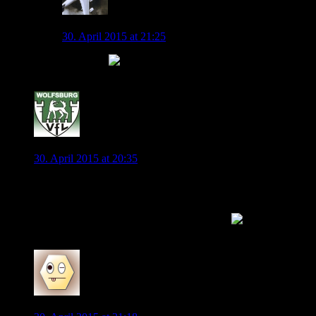
Luftikus380
30. April 2015 at 21:25
Herrlich!!
0
jonny.pl
30. April 2015 at 20:35
Sehr gut :P…
Kloppo kann gerne mit dem LKW herumfahren aber ohne
Pokal und in Wolfsburg an der Borsigstraße
0
Vanek