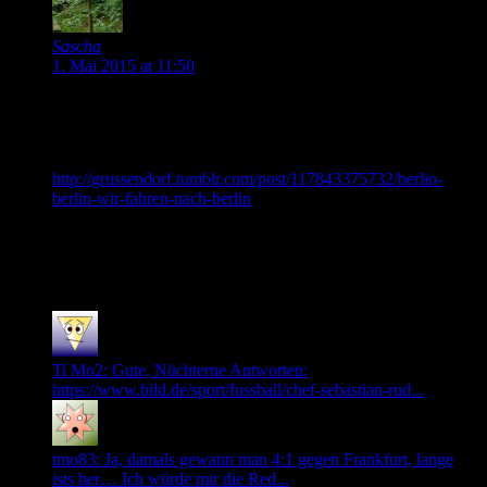
Sascha
1. Mai 2015 at 11:50
Mal wieder eine nette Zusammenfassung der Pokalspiele.
Dank Feiertag ist unser Wochenrückblick nun auch schon
online:
http://grussendorf.tumblr.com/post/117843375732/berlin-
berlin-wir-fahren-nach-berlin
0
Neuste Kommentare
Ti Mo2: Gute, Nüchterne Antworten:
https://www.bild.de/sport/fussball/chef-sebastian-rud...
tmo83: Ja, damals gewann man 4:1 gegen Frankfurt, lange
ists her… Ich würde mir die Red...