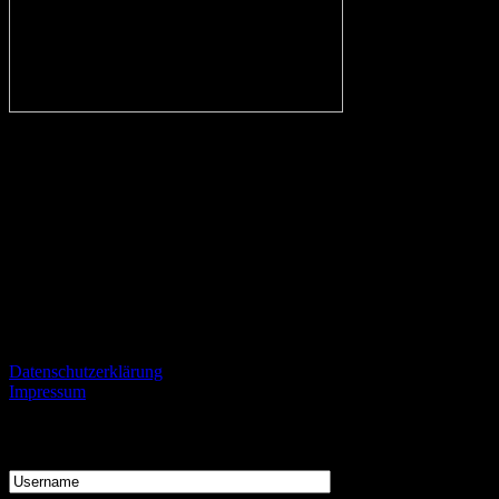
In eigener Sache:
Alle Fans des VfL, aber auch kritische Beobachter des Vereins und
Fans von gegnerischen Mannschaften sind herzlich eingeladen
konstruktiv und mit einem gewissen Niveau kontrovers zu
diskutieren und zu streiten.
Informationen
Datenschutzerklärung
Impressum
Login